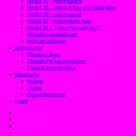
Modul 77 – Heitersdörfli
Modul 78 – Einfahrt Bahnhof HBB West
Modul 80 – Heiterswind
Modul 81 – Heiterskehr Süd
Modul 88 – “Heiter hin und her”
Modulkombinationen
Auftragsarbeiten
Rollmaterial
Division Cargo
Division Personenverkehr
Division Infrastruktur
Steuerung
Analog
Digital
Digital-Adressen
News
E‑Mail
Facebook
Instagram
YouTube