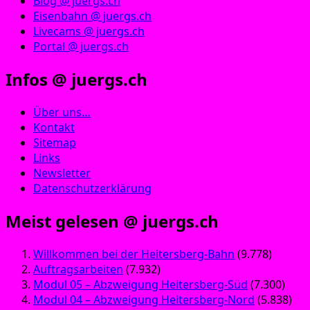
Blog @ juergs.ch
Eisenbahn @ juergs.ch
Livecams @ juergs.ch
Portal @ juergs.ch
Infos @ juergs.ch
Über uns…
Kontakt
Sitemap
Links
Newsletter
Datenschutzerklärung
Meist gelesen @ juergs.ch
Willkommen bei der Heitersberg-Bahn
(9.778)
Auftragsarbeiten
(7.932)
Modul 05 – Abzweigung Heitersberg-Süd
(7.300)
Modul 04 – Abzweigung Heitersberg-Nord
(5.838)