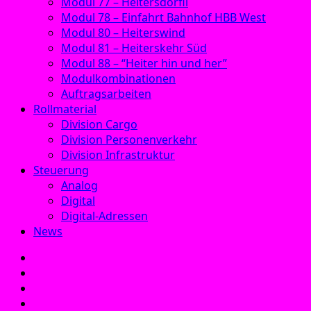
Modul 77 – Heitersdörfli
Modul 78 – Einfahrt Bahnhof HBB West
Modul 80 – Heiterswind
Modul 81 – Heiterskehr Süd
Modul 88 – “Heiter hin und her”
Modulkombinationen
Auftragsarbeiten
Rollmaterial
Division Cargo
Division Personenverkehr
Division Infrastruktur
Steuerung
Analog
Digital
Digital-Adressen
News
E‑Mail
Facebook
Instagram
YouTube