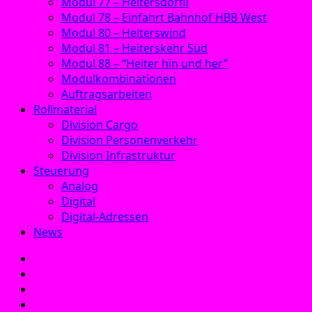
Modul 77 – Heitersdörfli
Modul 78 – Einfahrt Bahnhof HBB West
Modul 80 – Heiterswind
Modul 81 – Heiterskehr Süd
Modul 88 – “Heiter hin und her”
Modulkombinationen
Auftragsarbeiten
Rollmaterial
Division Cargo
Division Personenverkehr
Division Infrastruktur
Steuerung
Analog
Digital
Digital-Adressen
News
E‑Mail
Facebook
Instagram
YouTube