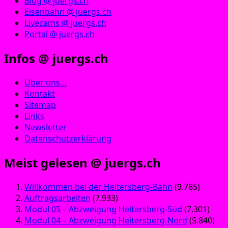
Blog @ juergs.ch
Eisenbahn @ juergs.ch
Livecams @ juergs.ch
Portal @ juergs.ch
Infos @ juergs.ch
Über uns…
Kontakt
Sitemap
Links
Newsletter
Datenschutzerklärung
Meist gelesen @ juergs.ch
Willkommen bei der Heitersberg-Bahn
(9.785)
Auftragsarbeiten
(7.933)
Modul 05 – Abzweigung Heitersberg-Süd
(7.301)
Modul 04 – Abzweigung Heitersberg-Nord
(5.840)