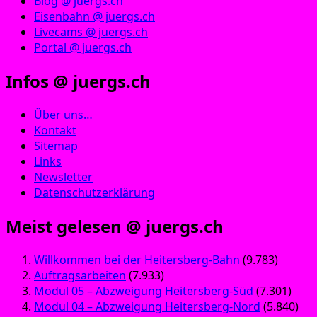
Blog @ juergs.ch
Eisenbahn @ juergs.ch
Livecams @ juergs.ch
Portal @ juergs.ch
Infos @ juergs.ch
Über uns…
Kontakt
Sitemap
Links
Newsletter
Datenschutzerklärung
Meist gelesen @ juergs.ch
Willkommen bei der Heitersberg-Bahn
(9.783)
Auftragsarbeiten
(7.933)
Modul 05 – Abzweigung Heitersberg-Süd
(7.301)
Modul 04 – Abzweigung Heitersberg-Nord
(5.840)