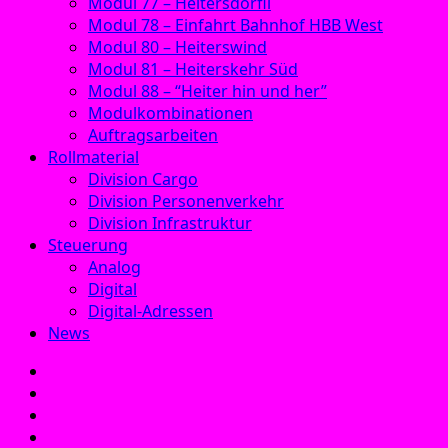
Modul 77 – Heitersdörfli
Modul 78 – Einfahrt Bahnhof HBB West
Modul 80 – Heiterswind
Modul 81 – Heiterskehr Süd
Modul 88 – “Heiter hin und her”
Modulkombinationen
Auftragsarbeiten
Rollmaterial
Division Cargo
Division Personenverkehr
Division Infrastruktur
Steuerung
Analog
Digital
Digital-Adressen
News
E‑Mail
Facebook
Instagram
YouTube