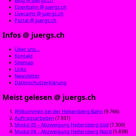
Blog @ juergs.ch
Eisenbahn @ juergs.ch
Livecams @ juergs.ch
Portal @ juergs.ch
Infos @ juergs.ch
Über uns…
Kontakt
Sitemap
Links
Newsletter
Datenschutzerklärung
Meist gelesen @ juergs.ch
Willkommen bei der Heitersberg-Bahn
(9.766)
Auftragsarbeiten
(7.931)
Modul 05 – Abzweigung Heitersberg-Süd
(7.300)
Modul 04 – Abzweigung Heitersberg-Nord
(5.838)