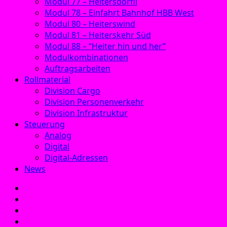
Modul 77 – Heitersdörfli
Modul 78 – Einfahrt Bahnhof HBB West
Modul 80 – Heiterswind
Modul 81 – Heiterskehr Süd
Modul 88 – “Heiter hin und her”
Modulkombinationen
Auftragsarbeiten
Rollmaterial
Division Cargo
Division Personenverkehr
Division Infrastruktur
Steuerung
Analog
Digital
Digital-Adressen
News
E‑Mail
Facebook
Instagram
YouTube