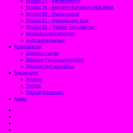
Modul 77 – Heitersdörfli
Modul 78 – Einfahrt Bahnhof HBB West
Modul 80 – Heiterswind
Modul 81 – Heiterskehr Süd
Modul 88 – “Heiter hin und her”
Modulkombinationen
Auftragsarbeiten
Rollmaterial
Division Cargo
Division Personenverkehr
Division Infrastruktur
Steuerung
Analog
Digital
Digital-Adressen
News
E‑Mail
Facebook
Instagram
YouTube