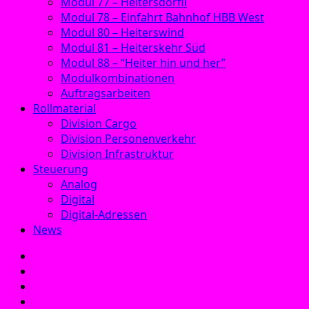
Modul 77 – Heitersdörfli
Modul 78 – Einfahrt Bahnhof HBB West
Modul 80 – Heiterswind
Modul 81 – Heiterskehr Süd
Modul 88 – “Heiter hin und her”
Modulkombinationen
Auftragsarbeiten
Rollmaterial
Division Cargo
Division Personenverkehr
Division Infrastruktur
Steuerung
Analog
Digital
Digital-Adressen
News
E‑Mail
Facebook
Instagram
YouTube