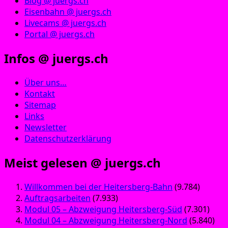
Blog @ juergs.ch
Eisenbahn @ juergs.ch
Livecams @ juergs.ch
Portal @ juergs.ch
Infos @ juergs.ch
Über uns…
Kontakt
Sitemap
Links
Newsletter
Datenschutzerklärung
Meist gelesen @ juergs.ch
Willkommen bei der Heitersberg-Bahn
(9.784)
Auftragsarbeiten
(7.933)
Modul 05 – Abzweigung Heitersberg-Süd
(7.301)
Modul 04 – Abzweigung Heitersberg-Nord
(5.840)