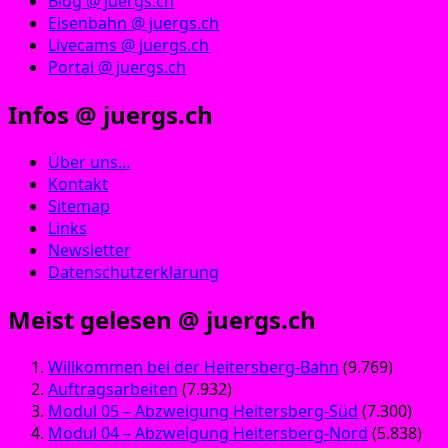
Blog @ juergs.ch
Eisenbahn @ juergs.ch
Livecams @ juergs.ch
Portal @ juergs.ch
Infos @ juergs.ch
Über uns…
Kontakt
Sitemap
Links
Newsletter
Datenschutzerklärung
Meist gelesen @ juergs.ch
Willkommen bei der Heitersberg-Bahn
(9.769)
Auftragsarbeiten
(7.932)
Modul 05 – Abzweigung Heitersberg-Süd
(7.300)
Modul 04 – Abzweigung Heitersberg-Nord
(5.838)