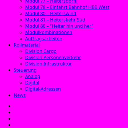
Modul 77 – Heitersdörfli
Modul 78 – Einfahrt Bahnhof HBB West
Modul 80 – Heiterswind
Modul 81 – Heiterskehr Süd
Modul 88 – “Heiter hin und her”
Modulkombinationen
Auftragsarbeiten
Rollmaterial
Division Cargo
Division Personenverkehr
Division Infrastruktur
Steuerung
Analog
Digital
Digital-Adressen
News
E‑Mail
Facebook
Instagram
YouTube