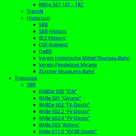
RBDe 567 181 – 182
TransN
Historisch
SBB
SBB Historic
BLS Historic
DSF-Koblenz
OeBB
Verein Historische Mittel-Thurgau-Bahn
Verein Pendelzug Mirage
Zürcher Museums-Bahn
Triebzüge
SBB
RABDe 500 “ICN”
RABe 501 “Giruno”
RABDe 502 “FV-Dosto”
RABe 502.2 “FV-Dosto”
RABe 502.4 “FV-Dosto”
RABe 503 “Astoro”
RABe 511.0 “RV/IR-Dosto”