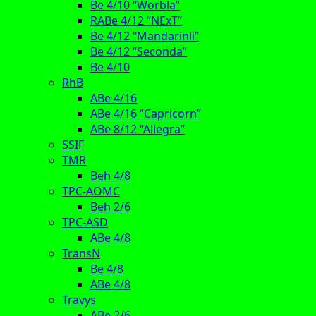
Be 4/10 “Worbla”
RABe 4/12 “NExT”
Be 4/12 “Mandarinli”
Be 4/12 “Seconda”
Be 4/10
RhB
ABe 4/16
ABe 4/16 “Capricorn”
ABe 8/12 “Allegra”
SSIF
TMR
Beh 4/8
TPC-AOMC
Beh 2/6
TPC-ASD
ABe 4/8
TransN
Be 4/8
ABe 4/8
Travys
ABe 2/6