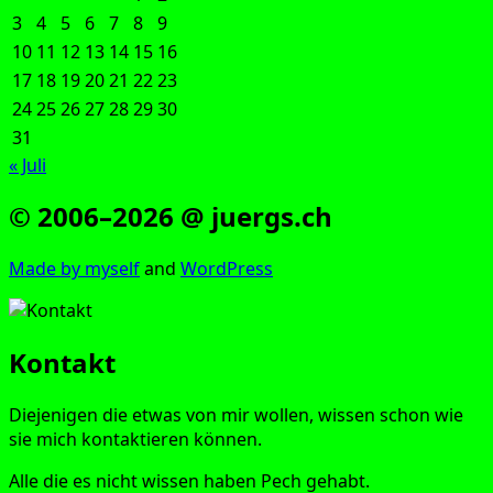
3
4
5
6
7
8
9
10
11
12
13
14
15
16
17
18
19
20
21
22
23
24
25
26
27
28
29
30
31
« Juli
© 2006–2026 @ juergs.ch
Made by mys­elf
and
Word­Press
Kontakt
Die­je­ni­gen die etwas von mir wol­len, wis­sen schon wie
sie mich kon­tak­tie­ren können.
Alle die es nicht wis­sen haben Pech gehabt.