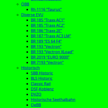
ÖBB
Rh 1116 “Taurus”
Diverse EVU
BR 185 “Traxx AC1”
BR 185 “Traxx AC2”
BR 186 “Traxx 2E”
BR 187 “Traxx AC3 LM”
BR 189 “ES 64 F4”
BR 193 “Vectron”
BR 193 “Vectron XLoad”
BR 2019 “EURO 9000”
BR 7193 “Vectron”
Historisch
SBB Historic
BLS Historic
Classic Rail
DSF-Koblenz
DVZO
Historische Seethalbahn
OeBB