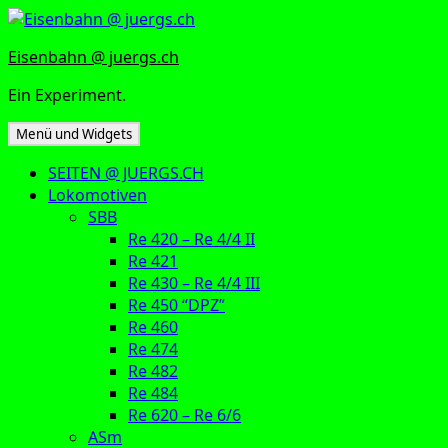
Zum
Inhalt
Eisenbahn @ juergs.ch
springen
Ein Experiment.
Menü und Widgets
SEITEN @ JUERGS.CH
Lokomotiven
SBB
Re 420 – Re 4/4 II
Re 421
Re 430 – Re 4/4 III
Re 450 “DPZ”
Re 460
Re 474
Re 482
Re 484
Re 620 – Re 6/6
ASm