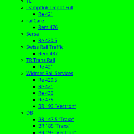
TL
Dampflok-Depot Full
Re 421
railCare
Rem 476
Sersa
Re 420.5
Swiss Rail Traffic
Rem 487
TR Trans Rail
Re 421
Widmer Rail Services
Re 420.5
Re 421
Re 430
Re 475
BR 193 “Vectron”
DB
BR 147.5 “Traxx”
BR 185 “Traxx”
BR 193 “Vectron”