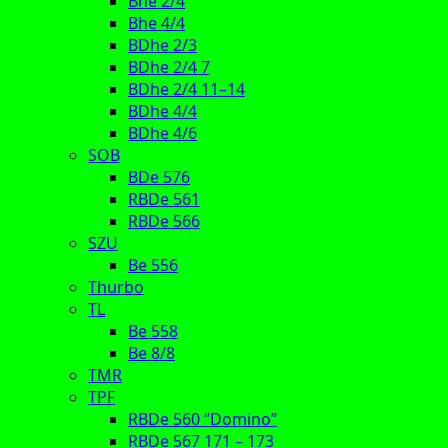
Bhe 2/4
Bhe 4/4
BDhe 2/3
BDhe 2/4 7
BDhe 2/4 11–14
BDhe 4/4
BDhe 4/6
SOB
BDe 576
RBDe 561
RBDe 566
SZU
Be 556
Thurbo
TL
Be 558
Be 8/8
TMR
TPF
RBDe 560 “Domino”
RBDe 567 171 – 173