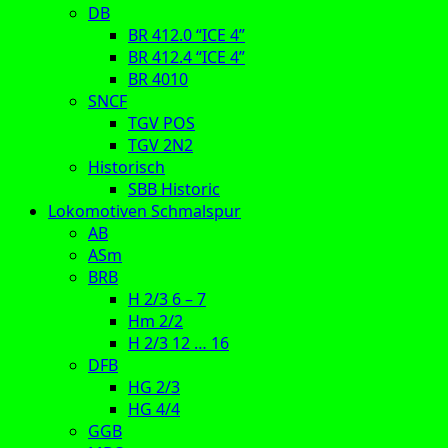
DB
BR 412.0 “ICE 4”
BR 412.4 “ICE 4”
BR 4010
SNCF
TGV POS
TGV 2N2
Historisch
SBB Historic
Lokomotiven Schmalspur
AB
ASm
BRB
H 2/3 6 – 7
Hm 2/2
H 2/3 12 … 16
DFB
HG 2/3
HG 4/4
GGB