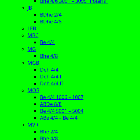
Bhe 4/6 3091 – 3095 “Polaris”
JB
BDhe 2/4
BDhe 4/8
LEB
MBC
Be 4/4
MG
Bhe 4/8
MGB
Deh 4/4
Deh 4/4 I
Deh 4/4 II
MOB
Be 4/4 1006 – 1007
ABDe 8/8
Be 4/4 5001 – 5004
ABe 4/4 – Be 4/4
MVR
Bhe 2/4
Bhe 4/8