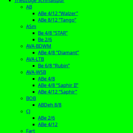
Triebzüge Schmalspur
AB
ABe 4/12 “Walzer”
ABe 8/12 “Tango”
ASm
Be 4/8 “STAR”
Be 2/6
AVA-BDWM
ABe 4/8 “Diamant”
AVA-LTB
Be 6/8 “Rubin”
AVA-WSB
ABe 4/8
ABe 4/8 “Saphir II”
ABe 4/12 “Saphir”
BOB
ABDeh 8/8
CJ
ABe 2/6
ABe 4/12
Fart