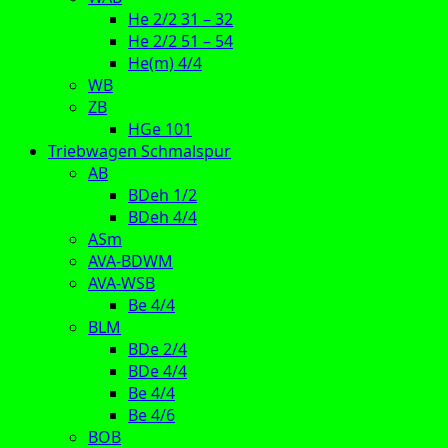
He 2/2 31 – 32
He 2/2 51 – 54
He(m) 4/4
WB
ZB
HGe 101
Triebwagen Schmalspur
AB
BDeh 1/2
BDeh 4/4
ASm
AVA-BDWM
AVA-WSB
Be 4/4
BLM
BDe 2/4
BDe 4/4
Be 4/4
Be 4/6
BOB