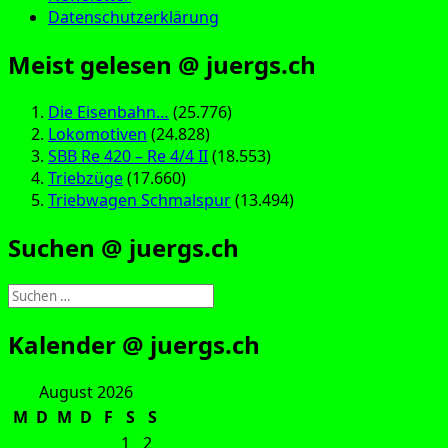
Datenschutzerklärung
Meist gelesen @ juergs.ch
Die Eisenbahn…
(25.776)
Lokomotiven
(24.828)
SBB Re 420 – Re 4/4 II
(18.553)
Triebzüge
(17.660)
Triebwagen Schmalspur
(13.494)
Suchen @ juergs.ch
Suchen
nach:
Kalender @ juergs.ch
August 2026
M
D
M
D
F
S
S
1
2