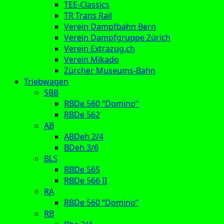
TEE-Classics
TR Trans Rail
Verein Dampfbahn Bern
Verein Dampfgruppe Zürich
Verein Extrazug.ch
Verein Mikado
Zürcher Museums-Bahn
Triebwagen
SBB
RBDe 560 “Domino”
RBDe 562
AB
ABDeh 2/4
BDeh 3/6
BLS
RBDe 565
RBDe 566 II
RA
RBDe 560 “Domino”
RB