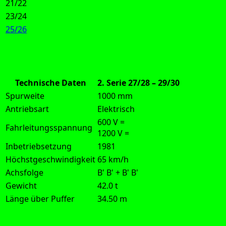
21/22
23/24
25/26
Technische Daten
2. Serie 27/28 – 29/30
Spurweite
1000 mm
Antriebsart
Elektrisch
600 V =
Fahrleitungsspannung
1200 V =
Inbetriebsetzung
1981
Höchstgeschwindigkeit
65 km/h
Achsfolge
B' B' + B' B'
Gewicht
42.0 t
Länge über Puffer
34.50 m