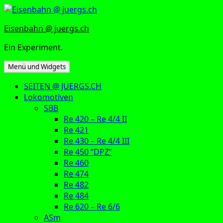
Zum
Inhalt
Eisenbahn @ juergs.ch
springen
Ein Experiment.
Menü und Widgets
SEITEN @ JUERGS.CH
Lokomotiven
SBB
Re 420 – Re 4/4 II
Re 421
Re 430 – Re 4/4 III
Re 450 “DPZ”
Re 460
Re 474
Re 482
Re 484
Re 620 – Re 6/6
ASm