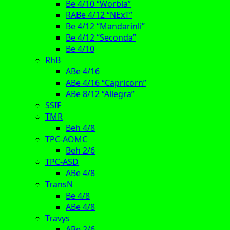
Be 4/10 “Worbla”
RABe 4/12 “NExT”
Be 4/12 “Mandarinli”
Be 4/12 “Seconda”
Be 4/10
RhB
ABe 4/16
ABe 4/16 “Capricorn”
ABe 8/12 “Allegra”
SSIF
TMR
Beh 4/8
TPC-AOMC
Beh 2/6
TPC-ASD
ABe 4/8
TransN
Be 4/8
ABe 4/8
Travys
ABe 2/6