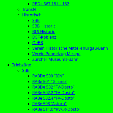
RBDe 567 181 – 182
TransN
Historisch
SBB
SBB Historic
BLS Historic
DSF-Koblenz
OeBB
Verein Historische Mittel-Thurgau-Bahn
Verein Pendelzug Mirage
Zürcher Museums-Bahn
Triebzüge
SBB
RABDe 500 “ICN”
RABe 501 “Giruno”
RABDe 502 “FV-Dosto”
RABe 502.2 “FV-Dosto”
RABe 502.4 “FV-Dosto”
RABe 503 “Astoro”
RABe 511.0 “RV/IR-Dosto”