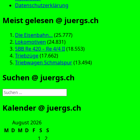
Datenschutzerklärung
Meist gelesen @ juergs.ch
Die Eisenbahn…
(25.777)
Lokomotiven
(24.831)
SBB Re 420 – Re 4/4 II
(18.553)
Triebzüge
(17.662)
Triebwagen Schmalspur
(13.494)
Suchen @ juergs.ch
Suchen
nach:
Kalender @ juergs.ch
August 2026
M
D
M
D
F
S
S
1
2