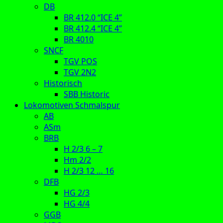
DB
BR 412.0 “ICE 4”
BR 412.4 “ICE 4”
BR 4010
SNCF
TGV POS
TGV 2N2
Historisch
SBB Historic
Lokomotiven Schmalspur
AB
ASm
BRB
H 2/3 6 – 7
Hm 2/2
H 2/3 12 … 16
DFB
HG 2/3
HG 4/4
GGB