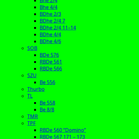
Bhe 2/4
Bhe 4/4
BDhe 2/3
BDhe 2/4 7
BDhe 2/4 11–14
BDhe 4/4
BDhe 4/6
SOB
BDe 576
RBDe 561
RBDe 566
SZU
Be 556
Thurbo
TL
Be 558
Be 8/8
TMR
TPF
RBDe 560 “Domino”
RBDe 567 171 – 173