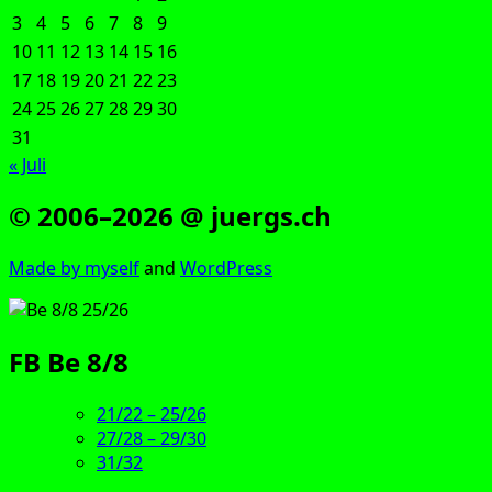
3
4
5
6
7
8
9
10
11
12
13
14
15
16
17
18
19
20
21
22
23
24
25
26
27
28
29
30
31
« Juli
© 2006–2026 @ juergs.ch
Made by mys­elf
and
Word­Press
FB Be 8/8
21/22 – 25/26
27/28 – 29/30
31/32