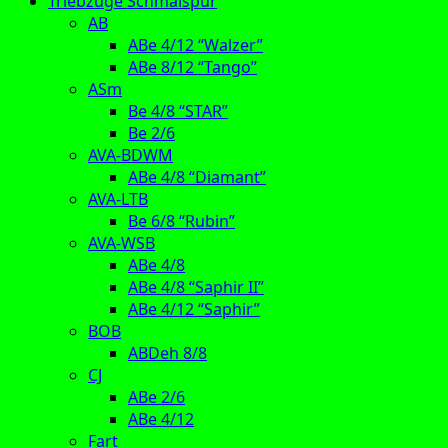
Triebzüge Schmalspur
AB
ABe 4/12 “Walzer”
ABe 8/12 “Tango”
ASm
Be 4/8 “STAR”
Be 2/6
AVA-BDWM
ABe 4/8 “Diamant”
AVA-LTB
Be 6/8 “Rubin”
AVA-WSB
ABe 4/8
ABe 4/8 “Saphir II”
ABe 4/12 “Saphir”
BOB
ABDeh 8/8
CJ
ABe 2/6
ABe 4/12
Fart