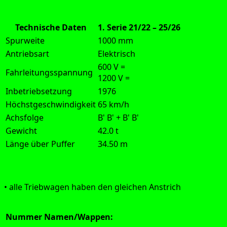
Technische Daten
1. Serie 21/22 – 25/26
Spurweite
1000 mm
Antriebsart
Elektrisch
600 V =
Fahrleitungsspannung
1200 V =
Inbetriebsetzung
1976
Höchstgeschwindigkeit
65 km/h
Achsfolge
B' B' + B' B'
Gewicht
42.0 t
Länge über Puffer
34.50 m
Aus­füh­rung:
• alle Trieb­wa­gen haben den glei­chen Anstrich
Nummer
Namen/Wappen: