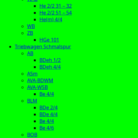
He 2/2 31 – 32
He 2/2 51 – 54
He(m) 4/4
WB
ZB
HGe 101
Triebwagen Schmalspur
AB
BDeh 1/2
BDeh 4/4
ASm
AVA-BDWM
AVA-WSB
Be 4/4
BLM
BDe 2/4
BDe 4/4
Be 4/4
Be 4/6
BOB