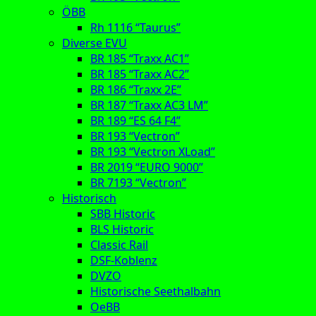
ÖBB
Rh 1116 “Taurus”
Diverse EVU
BR 185 “Traxx AC1”
BR 185 “Traxx AC2”
BR 186 “Traxx 2E”
BR 187 “Traxx AC3 LM”
BR 189 “ES 64 F4”
BR 193 “Vectron”
BR 193 “Vectron XLoad”
BR 2019 “EURO 9000”
BR 7193 “Vectron”
Historisch
SBB Historic
BLS Historic
Classic Rail
DSF-Koblenz
DVZO
Historische Seethalbahn
OeBB