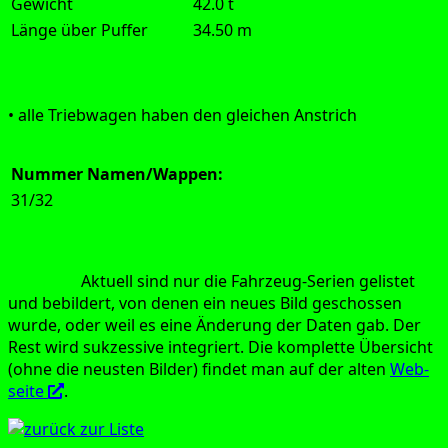
Gewicht
42.0 t
Länge über Puffer
34.50 m
Aus­füh­rung:
• alle Trieb­wa­gen haben den glei­chen Anstrich
Nummer
Namen/Wappen:
31/32
Hin­weis:
Aktu­ell sind nur die Fahr­zeug-Seri­en gelis­tet
und bebil­dert, von denen ein neu­es Bild geschos­sen
wur­de, oder weil es eine Ände­rung der Daten gab. Der
Rest wird suk­zes­si­ve inte­griert. Die kom­plet­te Über­sicht
(ohne die neus­ten Bil­der) fin­det man auf der alten
Web­
sei­te
.