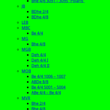
Bhe 4/6 3091 – 3095 “Polaris”
JB
BDhe 2/4
BDhe 4/8
LEB
MBC
Be 4/4
MG
Bhe 4/8
MGB
Deh 4/4
Deh 4/4 I
Deh 4/4 II
MOB
Be 4/4 1006 – 1007
ABDe 8/8
Be 4/4 5001 – 5004
ABe 4/4 – Be 4/4
MVR
Bhe 2/4
Bhe 4/8