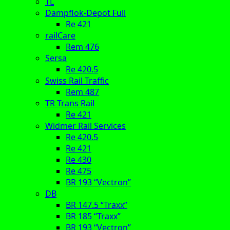
TL
Dampflok-Depot Full
Re 421
railCare
Rem 476
Sersa
Re 420.5
Swiss Rail Traffic
Rem 487
TR Trans Rail
Re 421
Widmer Rail Services
Re 420.5
Re 421
Re 430
Re 475
BR 193 “Vectron”
DB
BR 147.5 “Traxx”
BR 185 “Traxx”
BR 193 “Vectron”