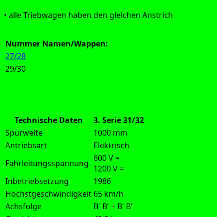
Aus­füh­rung:
• alle Trieb­wa­gen haben den glei­chen Anstrich
Nummer
Namen/Wappen:
27/28
29/30
Technische Daten
3. Serie 31/32
Spurweite
1000 mm
Antriebsart
Elektrisch
600 V =
Fahrleitungsspannung
1200 V =
Inbetriebsetzung
1986
Höchstgeschwindigkeit
65 km/h
Achsfolge
B' B' + B' B'