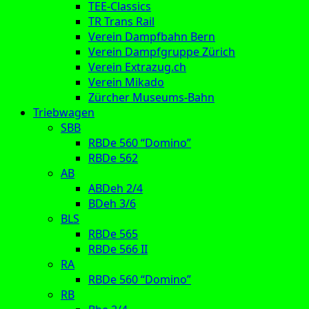
TEE-Classics
TR Trans Rail
Verein Dampfbahn Bern
Verein Dampfgruppe Zürich
Verein Extrazug.ch
Verein Mikado
Zürcher Museums-Bahn
Triebwagen
SBB
RBDe 560 “Domino”
RBDe 562
AB
ABDeh 2/4
BDeh 3/6
BLS
RBDe 565
RBDe 566 II
RA
RBDe 560 “Domino”
RB