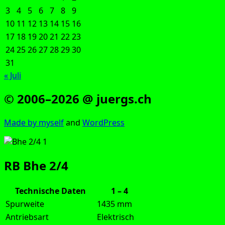
3
4
5
6
7
8
9
10
11
12
13
14
15
16
17
18
19
20
21
22
23
24
25
26
27
28
29
30
31
« Juli
© 2006–2026 @ juergs.ch
Made by mys­elf
and
Word­Press
RB Bhe 2/4
Technische Daten
1 – 4
Spurweite
1435 mm
Antriebsart
Elektrisch