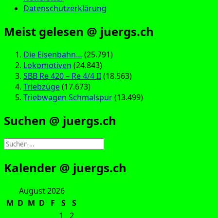
Datenschutzerklärung
Meist gelesen @ juergs.ch
Die Eisenbahn…
(25.791)
Lokomotiven
(24.843)
SBB Re 420 – Re 4/4 II
(18.563)
Triebzüge
(17.673)
Triebwagen Schmalspur
(13.499)
Suchen @ juergs.ch
Suchen
nach:
Kalender @ juergs.ch
August 2026
M
D
M
D
F
S
S
1
2