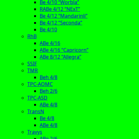
Be 4/10 “Worbla”
RABe 4/12 “NExT”
Be 4/12 “Mandarinli”
Be 4/12 “Seconda”
Be 4/10
RhB
ABe 4/16
ABe 4/16 “Capricorn”
ABe 8/12 “Allegra”
SSIF
TMR
Beh 4/8
TPC-AOMC
Beh 2/6
TPC-ASD
ABe 4/8
TransN
Be 4/8
ABe 4/8
Travys
ABe 2/6