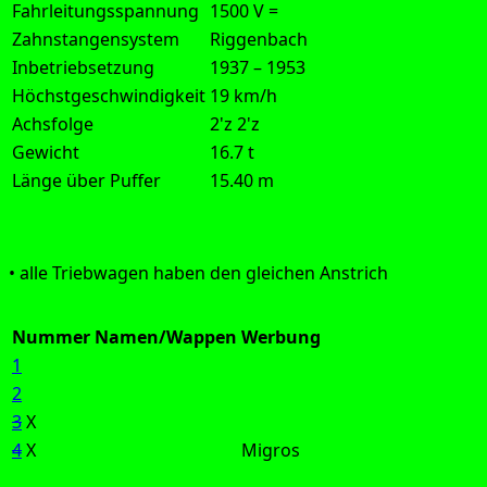
Fahrleitungsspannung
1500 V =
Zahnstangensystem
Riggenbach
Inbetriebsetzung
1937 – 1953
Höchstgeschwindigkeit
19 km/h
Achsfolge
2'z 2'z
Gewicht
16.7 t
Länge über Puffer
15.40 m
Aus­füh­rung:
• alle Trieb­wa­gen haben den glei­chen Anstrich
Nummer
Namen/Wappen
Werbung
1
2
3
X
4
X
Migros