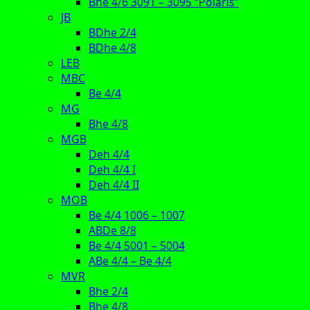
Bhe 4/6 3091 – 3095 “Polaris”
JB
BDhe 2/4
BDhe 4/8
LEB
MBC
Be 4/4
MG
Bhe 4/8
MGB
Deh 4/4
Deh 4/4 I
Deh 4/4 II
MOB
Be 4/4 1006 – 1007
ABDe 8/8
Be 4/4 5001 – 5004
ABe 4/4 – Be 4/4
MVR
Bhe 2/4
Bhe 4/8