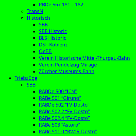
RBDe 567 181 – 182
TransN
Historisch
SBB
SBB Historic
BLS Historic
DSF-Koblenz
OeBB
Verein Historische Mittel-Thurgau-Bahn
Verein Pendelzug Mirage
Zürcher Museums-Bahn
Triebzüge
SBB
RABDe 500 “ICN”
RABe 501 “Giruno”
RABDe 502 “FV-Dosto”
RABe 502.2 “FV-Dosto”
RABe 502.4 “FV-Dosto”
RABe 503 “Astoro”
RABe 511.0 “RV/IR-Dosto”