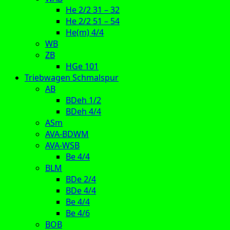
He 2/2 31 – 32
He 2/2 51 – 54
He(m) 4/4
WB
ZB
HGe 101
Triebwagen Schmalspur
AB
BDeh 1/2
BDeh 4/4
ASm
AVA-BDWM
AVA-WSB
Be 4/4
BLM
BDe 2/4
BDe 4/4
Be 4/4
Be 4/6
BOB