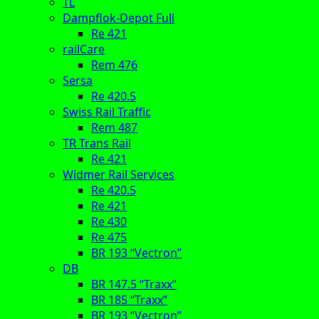
TL
Dampflok-Depot Full
Re 421
railCare
Rem 476
Sersa
Re 420.5
Swiss Rail Traffic
Rem 487
TR Trans Rail
Re 421
Widmer Rail Services
Re 420.5
Re 421
Re 430
Re 475
BR 193 “Vectron”
DB
BR 147.5 “Traxx”
BR 185 “Traxx”
BR 193 “Vectron”