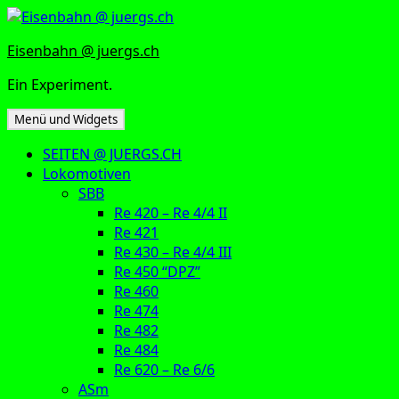
Zum
Inhalt
Eisenbahn @ juergs.ch
springen
Ein Experiment.
Menü und Widgets
SEITEN @ JUERGS.CH
Lokomotiven
SBB
Re 420 – Re 4/4 II
Re 421
Re 430 – Re 4/4 III
Re 450 “DPZ”
Re 460
Re 474
Re 482
Re 484
Re 620 – Re 6/6
ASm