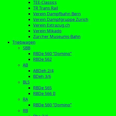
TEE-Classics
TR Trans Rail
Verein Dampfbahn Bern
Verein Dampfgruppe Zürich
Verein Extrazug.ch
Verein Mikado
Zürcher Museums-Bahn
Triebwagen
SBB
RBDe 560 “Domino”
RBDe 562
AB
ABDeh 2/4
BDeh 3/6
BLS
RBDe 565
RBDe 566 II
RA
RBDe 560 “Domino”
RB