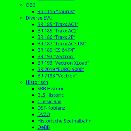
ÖBB
Rh 1116 “Taurus”
Diverse EVU
BR 185 “Traxx AC1”
BR 185 “Traxx AC2”
BR 186 “Traxx 2E”
BR 187 “Traxx AC3 LM”
BR 189 “ES 64 F4”
BR 193 “Vectron”
BR 193 “Vectron XLoad”
BR 2019 “EURO 9000”
BR 7193 “Vectron”
Historisch
SBB Historic
BLS Historic
Classic Rail
DSF-Koblenz
DVZO
Historische Seethalbahn
OeBB