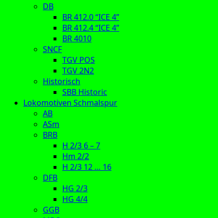
DB
BR 412.0 “ICE 4”
BR 412.4 “ICE 4”
BR 4010
SNCF
TGV POS
TGV 2N2
Historisch
SBB Historic
Lokomotiven Schmalspur
AB
ASm
BRB
H 2/3 6 – 7
Hm 2/2
H 2/3 12 … 16
DFB
HG 2/3
HG 4/4
GGB