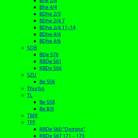
Bhe 2/4
Bhe 4/4
BDhe 2/3
BDhe 2/4 7
BDhe 2/4 11–14
BDhe 4/4
BDhe 4/6
SOB
BDe 576
RBDe 561
RBDe 566
SZU
Be 556
Thurbo
TL
Be 558
Be 8/8
TMR
TPF
RBDe 560 “Domino”
RBDe 567 171 – 173