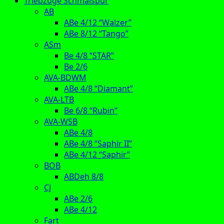
Triebzüge Schmalspur
AB
ABe 4/12 “Walzer”
ABe 8/12 “Tango”
ASm
Be 4/8 “STAR”
Be 2/6
AVA-BDWM
ABe 4/8 “Diamant”
AVA-LTB
Be 6/8 “Rubin”
AVA-WSB
ABe 4/8
ABe 4/8 “Saphir II”
ABe 4/12 “Saphir”
BOB
ABDeh 8/8
CJ
ABe 2/6
ABe 4/12
Fart