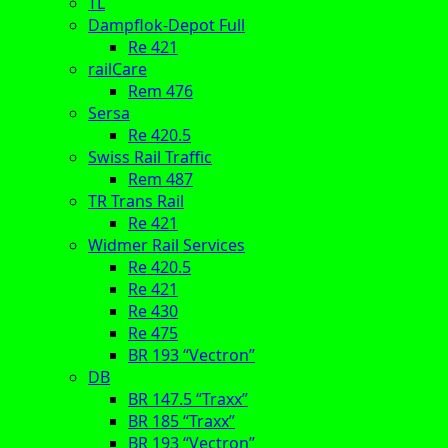
TL
Dampflok-Depot Full
Re 421
railCare
Rem 476
Sersa
Re 420.5
Swiss Rail Traffic
Rem 487
TR Trans Rail
Re 421
Widmer Rail Services
Re 420.5
Re 421
Re 430
Re 475
BR 193 “Vectron”
DB
BR 147.5 “Traxx”
BR 185 “Traxx”
BR 193 “Vectron”