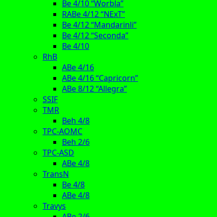
Be 4/10 “Worbla”
RABe 4/12 “NExT”
Be 4/12 “Mandarinli”
Be 4/12 “Seconda”
Be 4/10
RhB
ABe 4/16
ABe 4/16 “Capricorn”
ABe 8/12 “Allegra”
SSIF
TMR
Beh 4/8
TPC-AOMC
Beh 2/6
TPC-ASD
ABe 4/8
TransN
Be 4/8
ABe 4/8
Travys
ABe 2/6