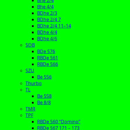
Bhe 2/4
Bhe 4/4
BDhe 2/3
BDhe 2/4 7
BDhe 2/4 11–14
BDhe 4/4
BDhe 4/6
SOB
BDe 576
RBDe 561
RBDe 566
SZU
Be 556
Thurbo
TL
Be 558
Be 8/8
TMR
TPF
RBDe 560 “Domino”
RBDe 567 171 – 173