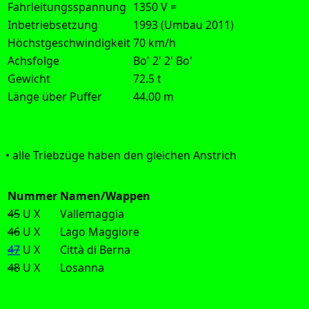
Fahrleitungsspannung
1350 V =
Inbetriebsetzung
1993 (Umbau 2011)
Höchstgeschwindigkeit
70 km/h
Achsfolge
Bo' 2' 2' Bo'
Gewicht
72.5 t
Länge über Puffer
44.00 m
Aus­füh­rung:
• alle Trieb­zü­ge haben den glei­chen Anstrich
Nummer
Namen/Wappen
45
U
X
Vallemaggia
46
U
X
Lago Maggiore
47
U
X
Città di Berna
48
U
X
Losanna