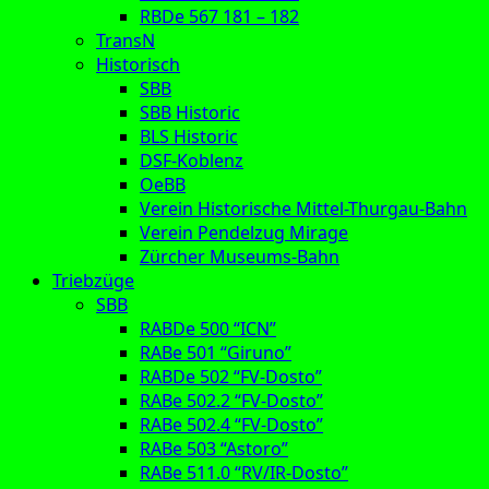
RBDe 567 181 – 182
TransN
Historisch
SBB
SBB Historic
BLS Historic
DSF-Koblenz
OeBB
Verein Historische Mittel-Thurgau-Bahn
Verein Pendelzug Mirage
Zürcher Museums-Bahn
Triebzüge
SBB
RABDe 500 “ICN”
RABe 501 “Giruno”
RABDe 502 “FV-Dosto”
RABe 502.2 “FV-Dosto”
RABe 502.4 “FV-Dosto”
RABe 503 “Astoro”
RABe 511.0 “RV/IR-Dosto”