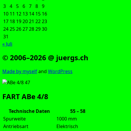
3
4
5
6
7
8
9
10
11
12
13
14
15
16
17
18
19
20
21
22
23
24
25
26
27
28
29
30
31
« Juli
© 2006–2026 @ juergs.ch
Made by mys­elf
and
Word­Press
FART ABe 4/8
Technische Daten
55 – 58
Spurweite
1000 mm
Antriebsart
Elektrisch