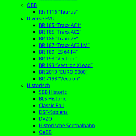
ÖBB
Rh 1116 “Taurus”
Diverse EVU
BR 185 “Traxx AC1”
BR 185 “Traxx AC2”
BR 186 “Traxx 2E”
BR 187 “Traxx AC3 LM”
BR 189 “ES 64 F4”
BR 193 “Vectron”
BR 193 “Vectron XLoad”
BR 2019 “EURO 9000”
BR 7193 “Vectron”
Historisch
SBB Historic
BLS Historic
Classic Rail
DSF-Koblenz
DVZO
Historische Seethalbahn
OeBB