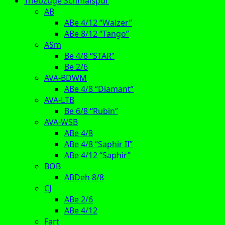
Triebzüge Schmalspur
AB
ABe 4/12 “Walzer”
ABe 8/12 “Tango”
ASm
Be 4/8 “STAR”
Be 2/6
AVA-BDWM
ABe 4/8 “Diamant”
AVA-LTB
Be 6/8 “Rubin”
AVA-WSB
ABe 4/8
ABe 4/8 “Saphir II”
ABe 4/12 “Saphir”
BOB
ABDeh 8/8
CJ
ABe 2/6
ABe 4/12
Fart