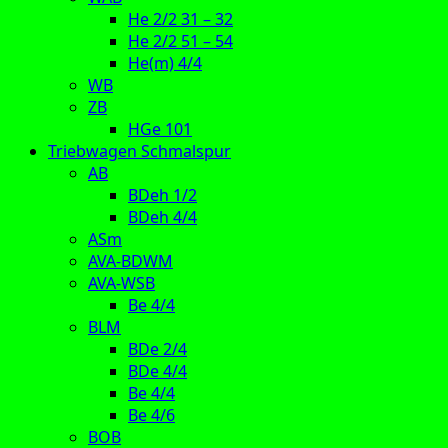
He 2/2 31 – 32
He 2/2 51 – 54
He(m) 4/4
WB
ZB
HGe 101
Triebwagen Schmalspur
AB
BDeh 1/2
BDeh 4/4
ASm
AVA-BDWM
AVA-WSB
Be 4/4
BLM
BDe 2/4
BDe 4/4
Be 4/4
Be 4/6
BOB