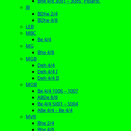
Bhe 4/6 3091 – 3095 “Polaris”
JB
BDhe 2/4
BDhe 4/8
LEB
MBC
Be 4/4
MG
Bhe 4/8
MGB
Deh 4/4
Deh 4/4 I
Deh 4/4 II
MOB
Be 4/4 1006 – 1007
ABDe 8/8
Be 4/4 5001 – 5004
ABe 4/4 – Be 4/4
MVR
Bhe 2/4
Bhe 4/8