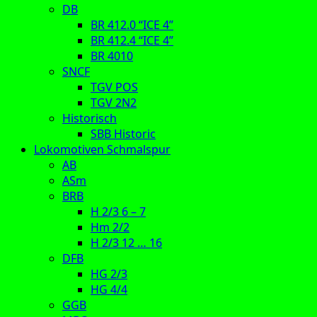
DB
BR 412.0 “ICE 4”
BR 412.4 “ICE 4”
BR 4010
SNCF
TGV POS
TGV 2N2
Historisch
SBB Historic
Lokomotiven Schmalspur
AB
ASm
BRB
H 2/3 6 – 7
Hm 2/2
H 2/3 12 … 16
DFB
HG 2/3
HG 4/4
GGB