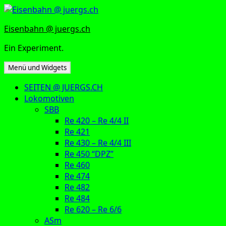
Zum
Inhalt
Eisenbahn @ juergs.ch
springen
Ein Experiment.
Menü und Widgets
SEITEN @ JUERGS.CH
Lokomotiven
SBB
Re 420 – Re 4/4 II
Re 421
Re 430 – Re 4/4 III
Re 450 “DPZ”
Re 460
Re 474
Re 482
Re 484
Re 620 – Re 6/6
ASm