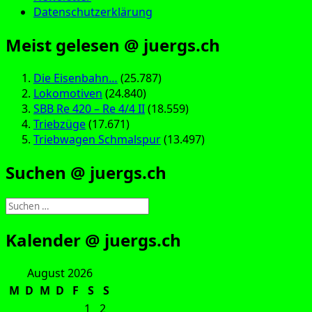
Datenschutzerklärung
Meist gelesen @ juergs.ch
Die Eisenbahn…
(25.787)
Lokomotiven
(24.840)
SBB Re 420 – Re 4/4 II
(18.559)
Triebzüge
(17.671)
Triebwagen Schmalspur
(13.497)
Suchen @ juergs.ch
Suchen
nach:
Kalender @ juergs.ch
August 2026
M
D
M
D
F
S
S
1
2