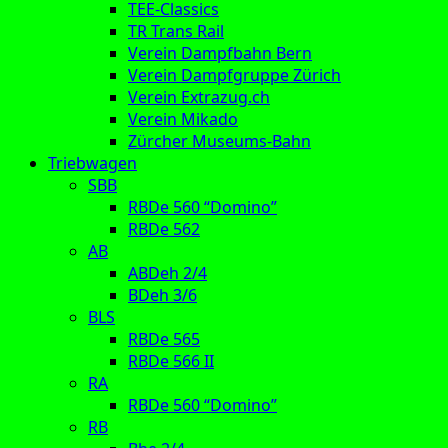
TEE-Classics
TR Trans Rail
Verein Dampfbahn Bern
Verein Dampfgruppe Zürich
Verein Extrazug.ch
Verein Mikado
Zürcher Museums-Bahn
Triebwagen
SBB
RBDe 560 “Domino”
RBDe 562
AB
ABDeh 2/4
BDeh 3/6
BLS
RBDe 565
RBDe 566 II
RA
RBDe 560 “Domino”
RB