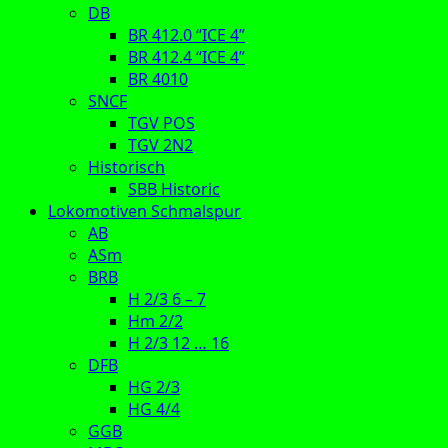
DB
BR 412.0 “ICE 4”
BR 412.4 “ICE 4”
BR 4010
SNCF
TGV POS
TGV 2N2
Historisch
SBB Historic
Lokomotiven Schmalspur
AB
ASm
BRB
H 2/3 6 – 7
Hm 2/2
H 2/3 12 … 16
DFB
HG 2/3
HG 4/4
GGB