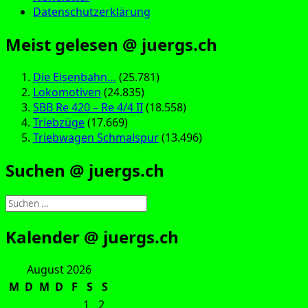
Datenschutzerklärung
Meist gelesen @ juergs.ch
Die Eisenbahn…
(25.781)
Lokomotiven
(24.835)
SBB Re 420 – Re 4/4 II
(18.558)
Triebzüge
(17.669)
Triebwagen Schmalspur
(13.496)
Suchen @ juergs.ch
Suchen
nach:
Kalender @ juergs.ch
August 2026
M
D
M
D
F
S
S
1
2