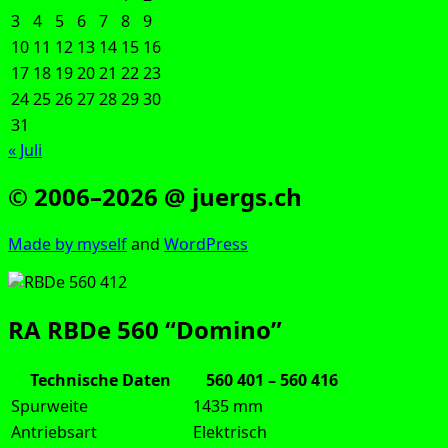
3
4
5
6
7
8
9
10
11
12
13
14
15
16
17
18
19
20
21
22
23
24
25
26
27
28
29
30
31
« Juli
© 2006–2026 @ juergs.ch
Made by mys­elf
and
Word­Press
RA RBDe 560 “Domino”
Technische Daten
560 401 – 560 416
Spurweite
1435 mm
Antriebsart
Elektrisch