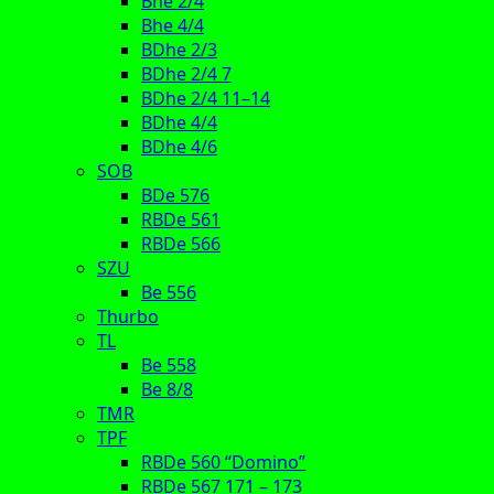
Bhe 2/4
Bhe 4/4
BDhe 2/3
BDhe 2/4 7
BDhe 2/4 11–14
BDhe 4/4
BDhe 4/6
SOB
BDe 576
RBDe 561
RBDe 566
SZU
Be 556
Thurbo
TL
Be 558
Be 8/8
TMR
TPF
RBDe 560 “Domino”
RBDe 567 171 – 173