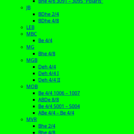
Bhe 4/6 3091 – 3095 “Polaris”
JB
BDhe 2/4
BDhe 4/8
LEB
MBC
Be 4/4
MG
Bhe 4/8
MGB
Deh 4/4
Deh 4/4 I
Deh 4/4 II
MOB
Be 4/4 1006 – 1007
ABDe 8/8
Be 4/4 5001 – 5004
ABe 4/4 – Be 4/4
MVR
Bhe 2/4
Bhe 4/8