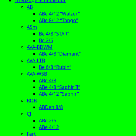
Triebzüge Schmalspur
AB
ABe 4/12 “Walzer”
ABe 8/12 “Tango”
ASm
Be 4/8 “STAR”
Be 2/6
AVA-BDWM
ABe 4/8 “Diamant”
AVA-LTB
Be 6/8 “Rubin”
AVA-WSB
ABe 4/8
ABe 4/8 “Saphir II”
ABe 4/12 “Saphir”
BOB
ABDeh 8/8
CJ
ABe 2/6
ABe 4/12
Fart