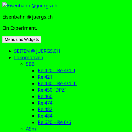
Zum
Inhalt
Eisenbahn @ juergs.ch
springen
Ein Experiment.
Menü und Widgets
SEITEN @ JUERGS.CH
Lokomotiven
SBB
Re 420 – Re 4/4 II
Re 421
Re 430 – Re 4/4 III
Re 450 “DPZ”
Re 460
Re 474
Re 482
Re 484
Re 620 – Re 6/6
ASm