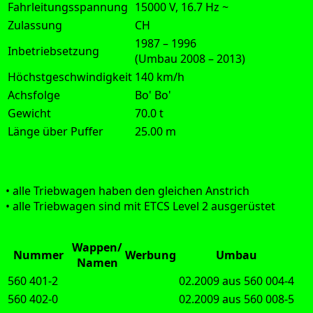
Fahrleitungsspannung
15000 V, 16.7 Hz ~
Zulassung
CH
1987 – 1996
Inbetriebsetzung
(Umbau 2008 – 2013)
Höchstgeschwindigkeit
140 km/h
Achsfolge
Bo' Bo'
Gewicht
70.0 t
Länge über Puffer
25.00 m
Aus­füh­rung:
• alle Trieb­wa­gen haben den glei­chen Anstrich
• alle Trieb­wa­gen sind mit ETCS Level 2 ausgerüstet
Wappen/
Nummer
Werbung
Umbau
Namen
560 401-2
02.2009 aus 560 004-4
560 402-0
02.2009 aus 560 008-5