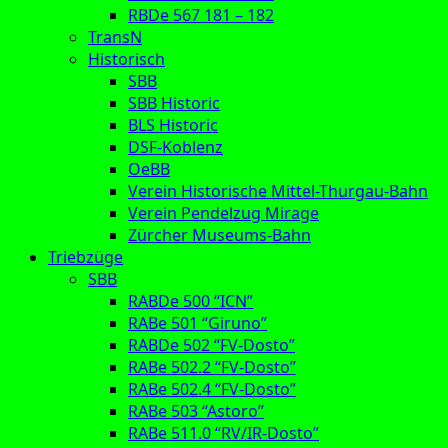
RBDe 567 181 – 182
TransN
Historisch
SBB
SBB Historic
BLS Historic
DSF-Koblenz
OeBB
Verein Historische Mittel-Thurgau-Bahn
Verein Pendelzug Mirage
Zürcher Museums-Bahn
Triebzüge
SBB
RABDe 500 “ICN”
RABe 501 “Giruno”
RABDe 502 “FV-Dosto”
RABe 502.2 “FV-Dosto”
RABe 502.4 “FV-Dosto”
RABe 503 “Astoro”
RABe 511.0 “RV/IR-Dosto”