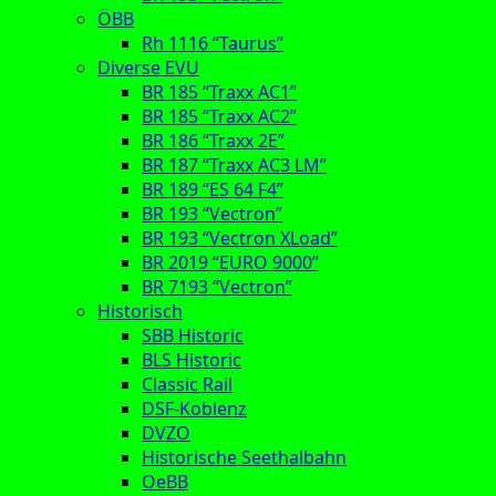
ÖBB
Rh 1116 “Taurus”
Diverse EVU
BR 185 “Traxx AC1”
BR 185 “Traxx AC2”
BR 186 “Traxx 2E”
BR 187 “Traxx AC3 LM”
BR 189 “ES 64 F4”
BR 193 “Vectron”
BR 193 “Vectron XLoad”
BR 2019 “EURO 9000”
BR 7193 “Vectron”
Historisch
SBB Historic
BLS Historic
Classic Rail
DSF-Koblenz
DVZO
Historische Seethalbahn
OeBB