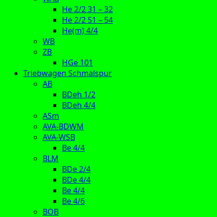
He 2/2 31 – 32
He 2/2 51 – 54
He(m) 4/4
WB
ZB
HGe 101
Triebwagen Schmalspur
AB
BDeh 1/2
BDeh 4/4
ASm
AVA-BDWM
AVA-WSB
Be 4/4
BLM
BDe 2/4
BDe 4/4
Be 4/4
Be 4/6
BOB