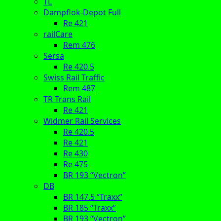
TL
Dampflok-Depot Full
Re 421
railCare
Rem 476
Sersa
Re 420.5
Swiss Rail Traffic
Rem 487
TR Trans Rail
Re 421
Widmer Rail Services
Re 420.5
Re 421
Re 430
Re 475
BR 193 “Vectron”
DB
BR 147.5 “Traxx”
BR 185 “Traxx”
BR 193 “Vectron”