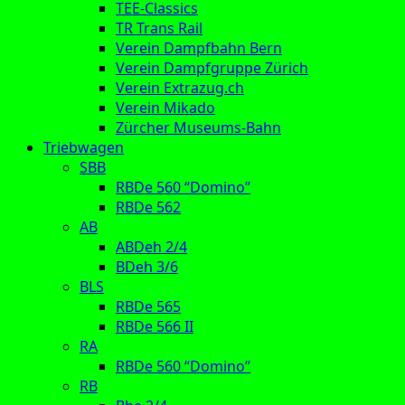
TEE-Classics
TR Trans Rail
Verein Dampfbahn Bern
Verein Dampfgruppe Zürich
Verein Extrazug.ch
Verein Mikado
Zürcher Museums-Bahn
Triebwagen
SBB
RBDe 560 “Domino”
RBDe 562
AB
ABDeh 2/4
BDeh 3/6
BLS
RBDe 565
RBDe 566 II
RA
RBDe 560 “Domino”
RB