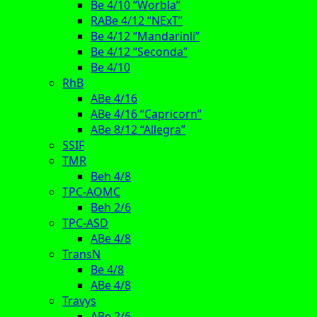
Be 4/10 “Worbla”
RABe 4/12 “NExT”
Be 4/12 “Mandarinli”
Be 4/12 “Seconda”
Be 4/10
RhB
ABe 4/16
ABe 4/16 “Capricorn”
ABe 8/12 “Allegra”
SSIF
TMR
Beh 4/8
TPC-AOMC
Beh 2/6
TPC-ASD
ABe 4/8
TransN
Be 4/8
ABe 4/8
Travys
ABe 2/6