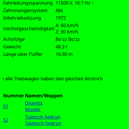
Fahrleitungsspannung
11500 V, 16.7 Hz ~
Zahnstangensystem
Abt
Inbetriebsetzung
1972
A: 60 km/h
Höchstgeschwindigkeit
Z: 30 km/h
Achsfolge
Bo'zz Bo'zz
Gewicht
48.3 t
Länge über Puffer
16.90 m
Aus­füh­rung:
• alle Trieb­wa­gen haben den glei­chen Anstrich
Nummer
Namen/Wappen
Disentis
51
Mustér
Tujetsch-Sedrun
52
Tavetsch-Sedrun