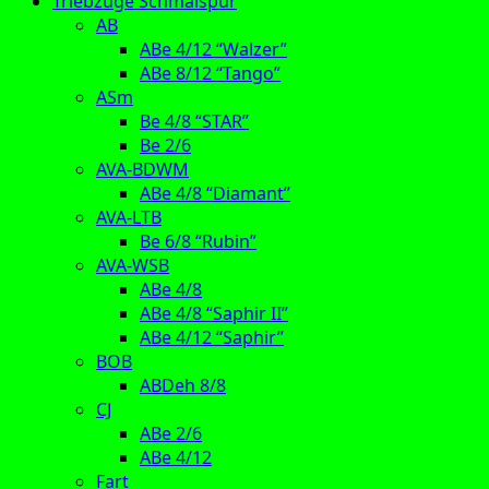
Triebzüge Schmalspur
AB
ABe 4/12 “Walzer”
ABe 8/12 “Tango”
ASm
Be 4/8 “STAR”
Be 2/6
AVA-BDWM
ABe 4/8 “Diamant”
AVA-LTB
Be 6/8 “Rubin”
AVA-WSB
ABe 4/8
ABe 4/8 “Saphir II”
ABe 4/12 “Saphir”
BOB
ABDeh 8/8
CJ
ABe 2/6
ABe 4/12
Fart