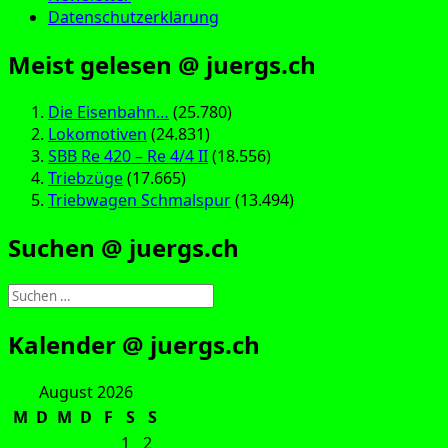
Datenschutzerklärung
Meist gelesen @ juergs.ch
Die Eisenbahn…
(25.780)
Lokomotiven
(24.831)
SBB Re 420 – Re 4/4 II
(18.556)
Triebzüge
(17.665)
Triebwagen Schmalspur
(13.494)
Suchen @ juergs.ch
Suchen
nach:
Kalender @ juergs.ch
August 2026
M
D
M
D
F
S
S
1
2