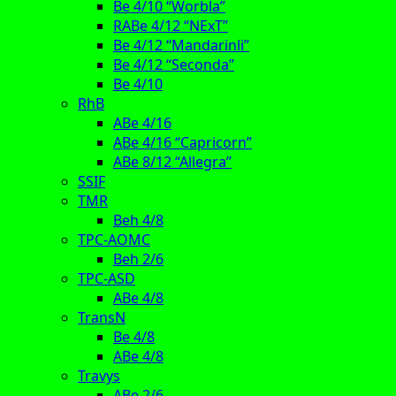
Be 4/10 “Worbla”
RABe 4/12 “NExT”
Be 4/12 “Mandarinli”
Be 4/12 “Seconda”
Be 4/10
RhB
ABe 4/16
ABe 4/16 “Capricorn”
ABe 8/12 “Allegra”
SSIF
TMR
Beh 4/8
TPC-AOMC
Beh 2/6
TPC-ASD
ABe 4/8
TransN
Be 4/8
ABe 4/8
Travys
ABe 2/6