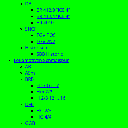
DB
BR 412.0 “ICE 4”
BR 412.4 “ICE 4”
BR 4010
SNCF
TGV POS
TGV 2N2
Historisch
SBB Historic
Lokomotiven Schmalspur
AB
ASm
BRB
H 2/3 6 – 7
Hm 2/2
H 2/3 12 … 16
DFB
HG 2/3
HG 4/4
GGB