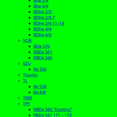
Bhe 2/4
Bhe 4/4
BDhe 2/3
BDhe 2/4 7
BDhe 2/4 11–14
BDhe 4/4
BDhe 4/6
SOB
BDe 576
RBDe 561
RBDe 566
SZU
Be 556
Thurbo
TL
Be 558
Be 8/8
TMR
TPF
RBDe 560 “Domino”
RBDe 567 171 – 173