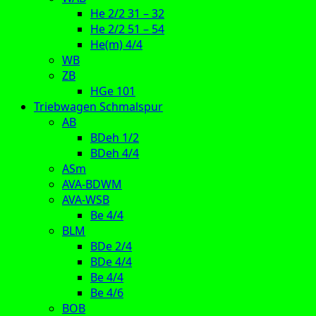
He 2/2 31 – 32
He 2/2 51 – 54
He(m) 4/4
WB
ZB
HGe 101
Triebwagen Schmalspur
AB
BDeh 1/2
BDeh 4/4
ASm
AVA-BDWM
AVA-WSB
Be 4/4
BLM
BDe 2/4
BDe 4/4
Be 4/4
Be 4/6
BOB