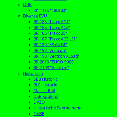
ÖBB
Rh 1116 “Taurus”
Diverse EVU
BR 185 “Traxx AC1”
BR 185 “Traxx AC2”
BR 186 “Traxx 2E”
BR 187 “Traxx AC3 LM”
BR 189 “ES 64 F4”
BR 193 “Vectron”
BR 193 “Vectron XLoad”
BR 2019 “EURO 9000”
BR 7193 “Vectron”
Historisch
SBB Historic
BLS Historic
Classic Rail
DSF-Koblenz
DVZO
Historische Seethalbahn
OeBB