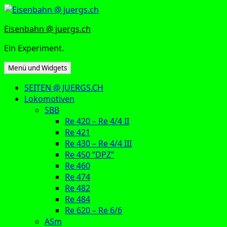
Zum
Inhalt
Eisenbahn @ juergs.ch
springen
Ein Experiment.
Menü und Widgets
SEITEN @ JUERGS.CH
Lokomotiven
SBB
Re 420 – Re 4/4 II
Re 421
Re 430 – Re 4/4 III
Re 450 “DPZ”
Re 460
Re 474
Re 482
Re 484
Re 620 – Re 6/6
ASm