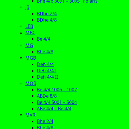
Bhe 4/6 3091 – 3095 “Polaris”
JB
BDhe 2/4
BDhe 4/8
LEB
MBC
Be 4/4
MG
Bhe 4/8
MGB
Deh 4/4
Deh 4/4 I
Deh 4/4 II
MOB
Be 4/4 1006 – 1007
ABDe 8/8
Be 4/4 5001 – 5004
ABe 4/4 – Be 4/4
MVR
Bhe 2/4
Bhe 4/8