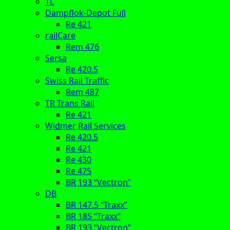
TL
Dampflok-Depot Full
Re 421
railCare
Rem 476
Sersa
Re 420.5
Swiss Rail Traffic
Rem 487
TR Trans Rail
Re 421
Widmer Rail Services
Re 420.5
Re 421
Re 430
Re 475
BR 193 “Vectron”
DB
BR 147.5 “Traxx”
BR 185 “Traxx”
BR 193 “Vectron”