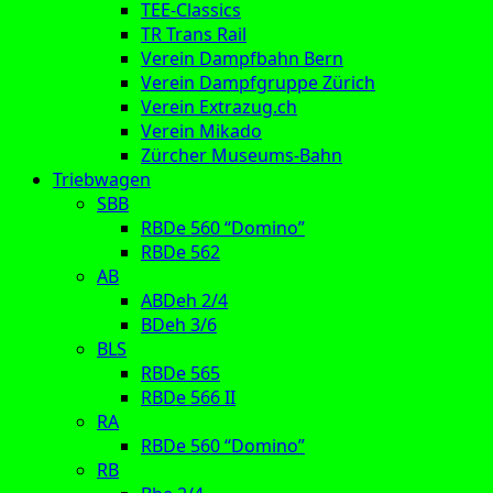
TEE-Classics
TR Trans Rail
Verein Dampfbahn Bern
Verein Dampfgruppe Zürich
Verein Extrazug.ch
Verein Mikado
Zürcher Museums-Bahn
Triebwagen
SBB
RBDe 560 “Domino”
RBDe 562
AB
ABDeh 2/4
BDeh 3/6
BLS
RBDe 565
RBDe 566 II
RA
RBDe 560 “Domino”
RB