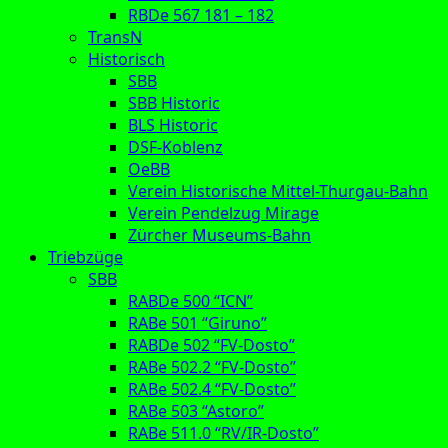
RBDe 567 181 – 182
TransN
Historisch
SBB
SBB Historic
BLS Historic
DSF-Koblenz
OeBB
Verein Historische Mittel-Thurgau-Bahn
Verein Pendelzug Mirage
Zürcher Museums-Bahn
Triebzüge
SBB
RABDe 500 “ICN”
RABe 501 “Giruno”
RABDe 502 “FV-Dosto”
RABe 502.2 “FV-Dosto”
RABe 502.4 “FV-Dosto”
RABe 503 “Astoro”
RABe 511.0 “RV/IR-Dosto”