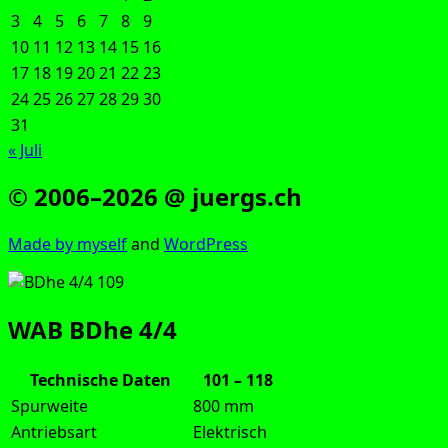
3
4
5
6
7
8
9
10
11
12
13
14
15
16
17
18
19
20
21
22
23
24
25
26
27
28
29
30
31
« Juli
© 2006–2026 @ juergs.ch
Made by mys­elf
and
Word­Press
WAB BDhe 4/4
Technische Daten
101 – 118
Spurweite
800 mm
Antriebsart
Elektrisch