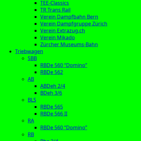
TEE-Classics
TR Trans Rail
Verein Dampfbahn Bern
Verein Dampfgruppe Zürich
Verein Extrazug.ch
Verein Mikado
Zürcher Museums-Bahn
Triebwagen
SBB
RBDe 560 “Domino”
RBDe 562
AB
ABDeh 2/4
BDeh 3/6
BLS
RBDe 565
RBDe 566 II
RA
RBDe 560 “Domino”
RB