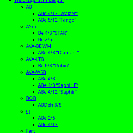
Triebzüge Schmalspur
AB
ABe 4/12 “Walzer”
ABe 8/12 “Tango”
ASm
Be 4/8 “STAR”
Be 2/6
AVA-BDWM
ABe 4/8 “Diamant”
AVA-LTB
Be 6/8 “Rubin”
AVA-WSB
ABe 4/8
ABe 4/8 “Saphir II”
ABe 4/12 “Saphir”
BOB
ABDeh 8/8
CJ
ABe 2/6
ABe 4/12
Fart