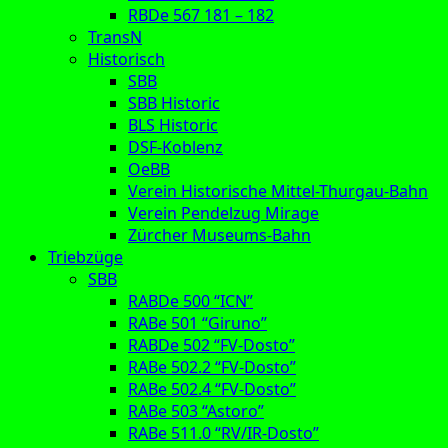
RBDe 567 181 – 182
TransN
Historisch
SBB
SBB Historic
BLS Historic
DSF-Koblenz
OeBB
Verein Historische Mittel-Thurgau-Bahn
Verein Pendelzug Mirage
Zürcher Museums-Bahn
Triebzüge
SBB
RABDe 500 “ICN”
RABe 501 “Giruno”
RABDe 502 “FV-Dosto”
RABe 502.2 “FV-Dosto”
RABe 502.4 “FV-Dosto”
RABe 503 “Astoro”
RABe 511.0 “RV/IR-Dosto”