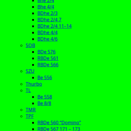
Bhe 2/4
Bhe 4/4
BDhe 2/3
BDhe 2/4 7
BDhe 2/4 11–14
BDhe 4/4
BDhe 4/6
SOB
BDe 576
RBDe 561
RBDe 566
SZU
Be 556
Thurbo
TL
Be 558
Be 8/8
TMR
TPF
RBDe 560 “Domino”
RBDe 567 171 – 173