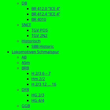
DB
BR 412.0 “ICE 4”
BR 412.4 “ICE 4”
BR 4010
SNCF
TGV POS
TGV 2N2
Historisch
SBB Historic
Lokomotiven Schmalspur
AB
ASm
BRB
H 2/3 6 – 7
Hm 2/2
H 2/3 12 … 16
DFB
HG 2/3
HG 4/4
GGB