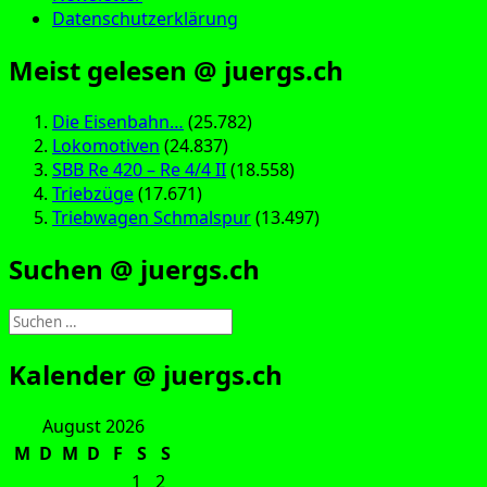
Datenschutzerklärung
Meist gelesen @ juergs.ch
Die Eisenbahn…
(25.782)
Lokomotiven
(24.837)
SBB Re 420 – Re 4/4 II
(18.558)
Triebzüge
(17.671)
Triebwagen Schmalspur
(13.497)
Suchen @ juergs.ch
Suchen
nach:
Kalender @ juergs.ch
August 2026
M
D
M
D
F
S
S
1
2