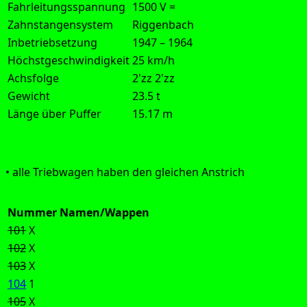
Fahrleitungsspannung
1500 V =
Zahnstangensystem
Riggenbach
Inbetriebsetzung
1947 – 1964
Höchstgeschwindigkeit
25 km/h
Achsfolge
2'zz 2'zz
Gewicht
23.5 t
Länge über Puffer
15.17 m
Aus­füh­rung:
• alle Trieb­wa­gen haben den glei­chen Anstrich
Nummer
Namen/Wappen
101
X
102
X
103
X
104
1
105
X