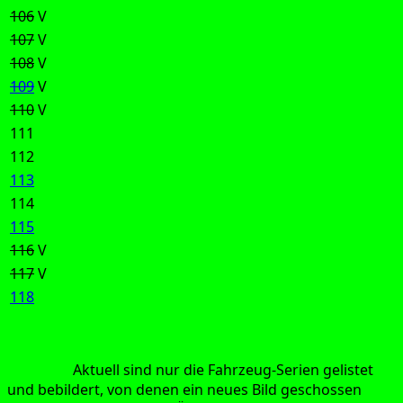
106
V
107
V
108
V
109
V
110
V
111
112
113
114
115
116
V
117
V
118
Hin­weis:
Aktu­ell sind nur die Fahr­zeug-Seri­en gelis­tet
und bebil­dert, von denen ein neu­es Bild geschos­sen