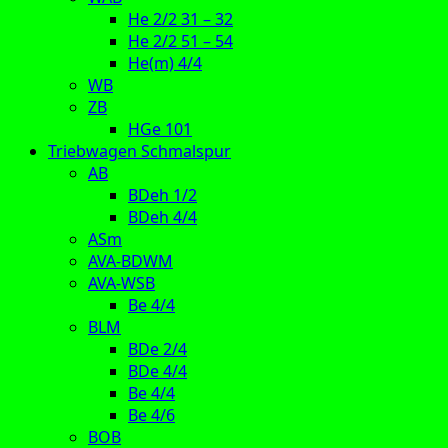
He 2/2 31 – 32
He 2/2 51 – 54
He(m) 4/4
WB
ZB
HGe 101
Triebwagen Schmalspur
AB
BDeh 1/2
BDeh 4/4
ASm
AVA-BDWM
AVA-WSB
Be 4/4
BLM
BDe 2/4
BDe 4/4
Be 4/4
Be 4/6
BOB