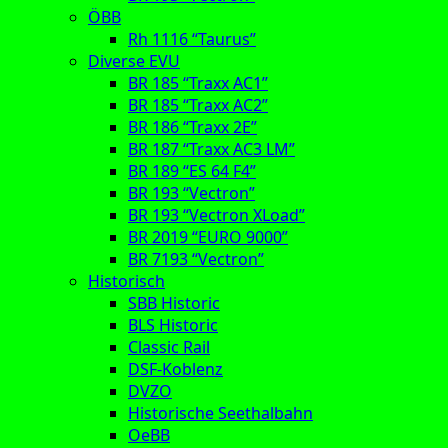
ÖBB
Rh 1116 “Taurus”
Diverse EVU
BR 185 “Traxx AC1”
BR 185 “Traxx AC2”
BR 186 “Traxx 2E”
BR 187 “Traxx AC3 LM”
BR 189 “ES 64 F4”
BR 193 “Vectron”
BR 193 “Vectron XLoad”
BR 2019 “EURO 9000”
BR 7193 “Vectron”
Historisch
SBB Historic
BLS Historic
Classic Rail
DSF-Koblenz
DVZO
Historische Seethalbahn
OeBB