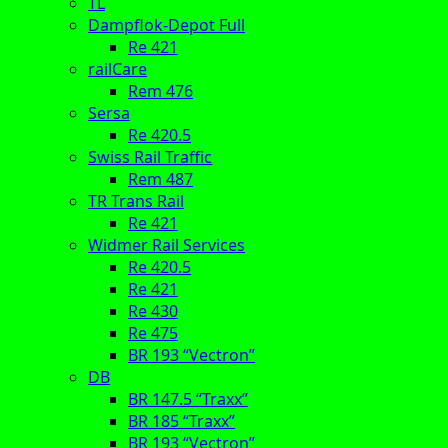
TL
Dampflok-Depot Full
Re 421
railCare
Rem 476
Sersa
Re 420.5
Swiss Rail Traffic
Rem 487
TR Trans Rail
Re 421
Widmer Rail Services
Re 420.5
Re 421
Re 430
Re 475
BR 193 “Vectron”
DB
BR 147.5 “Traxx”
BR 185 “Traxx”
BR 193 “Vectron”