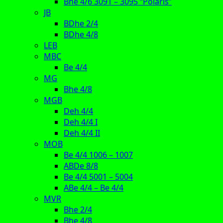
Bhe 4/6 3091 – 3095 “Polaris”
JB
BDhe 2/4
BDhe 4/8
LEB
MBC
Be 4/4
MG
Bhe 4/8
MGB
Deh 4/4
Deh 4/4 I
Deh 4/4 II
MOB
Be 4/4 1006 – 1007
ABDe 8/8
Be 4/4 5001 – 5004
ABe 4/4 – Be 4/4
MVR
Bhe 2/4
Bhe 4/8