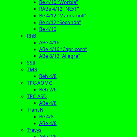
Be 4/10 “Worbla”
RABe 4/12 “NExT”
Be 4/12 “Mandarinli”
Be 4/12 “Seconda”
Be 4/10
RhB
ABe 4/16
ABe 4/16 “Capricorn”
ABe 8/12 “Allegra”
SSIF
TMR
Beh 4/8
TPC-AOMC
Beh 2/6
TPC-ASD
ABe 4/8
TransN
Be 4/8
ABe 4/8
Travys
ABe 2/6