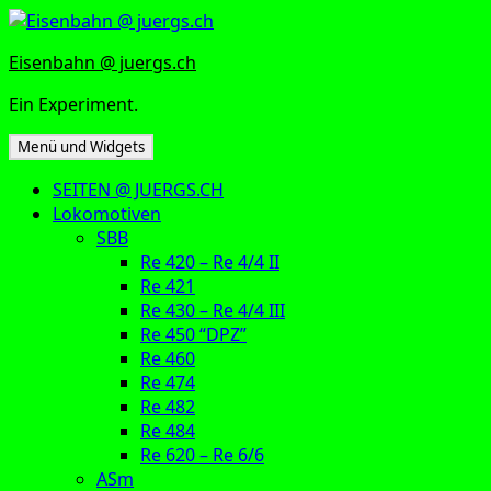
Zum
Inhalt
Eisenbahn @ juergs.ch
springen
Ein Experiment.
Menü und Widgets
SEITEN @ JUERGS.CH
Lokomotiven
SBB
Re 420 – Re 4/4 II
Re 421
Re 430 – Re 4/4 III
Re 450 “DPZ”
Re 460
Re 474
Re 482
Re 484
Re 620 – Re 6/6
ASm