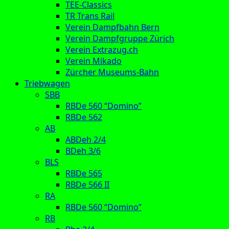
TEE-Classics
TR Trans Rail
Verein Dampfbahn Bern
Verein Dampfgruppe Zürich
Verein Extrazug.ch
Verein Mikado
Zürcher Museums-Bahn
Triebwagen
SBB
RBDe 560 “Domino”
RBDe 562
AB
ABDeh 2/4
BDeh 3/6
BLS
RBDe 565
RBDe 566 II
RA
RBDe 560 “Domino”
RB