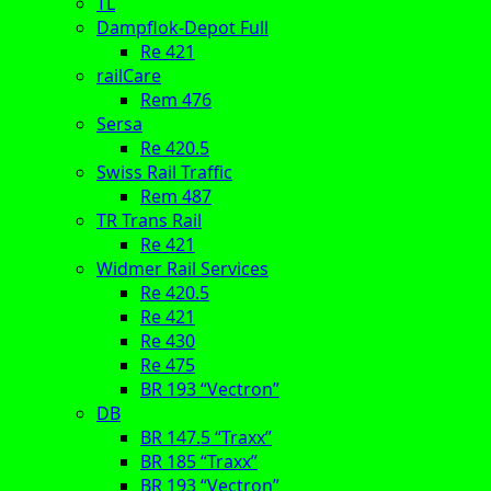
TL
Dampflok-Depot Full
Re 421
railCare
Rem 476
Sersa
Re 420.5
Swiss Rail Traffic
Rem 487
TR Trans Rail
Re 421
Widmer Rail Services
Re 420.5
Re 421
Re 430
Re 475
BR 193 “Vectron”
DB
BR 147.5 “Traxx”
BR 185 “Traxx”
BR 193 “Vectron”