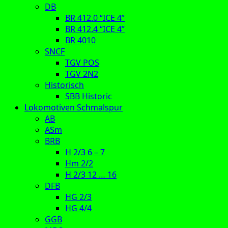
DB
BR 412.0 “ICE 4”
BR 412.4 “ICE 4”
BR 4010
SNCF
TGV POS
TGV 2N2
Historisch
SBB Historic
Lokomotiven Schmalspur
AB
ASm
BRB
H 2/3 6 – 7
Hm 2/2
H 2/3 12 … 16
DFB
HG 2/3
HG 4/4
GGB