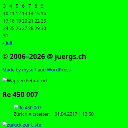
3
4
5
6
7
8
9
10
11
12
13
14
15
16
17
18
19
20
21
22
23
24
25
26
27
28
29
30
31
« Juli
© 2006–2026 @ juergs.ch
Made by mys­elf
and
Word­Press
Re 450 007
Zürich Alt­stet­ten | 01.04.2017 | 13:50