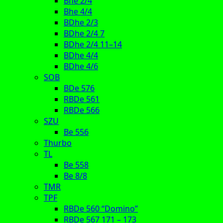
Bhe 2/4
Bhe 4/4
BDhe 2/3
BDhe 2/4 7
BDhe 2/4 11–14
BDhe 4/4
BDhe 4/6
SOB
BDe 576
RBDe 561
RBDe 566
SZU
Be 556
Thurbo
TL
Be 558
Be 8/8
TMR
TPF
RBDe 560 “Domino”
RBDe 567 171 – 173