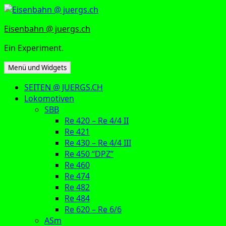
Zum
Inhalt
Eisenbahn @ juergs.ch
springen
Ein Experiment.
Menü und Widgets
SEITEN @ JUERGS.CH
Lokomotiven
SBB
Re 420 – Re 4/4 II
Re 421
Re 430 – Re 4/4 III
Re 450 “DPZ”
Re 460
Re 474
Re 482
Re 484
Re 620 – Re 6/6
ASm