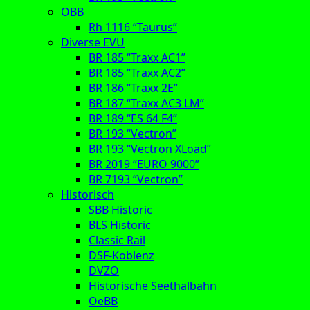
ÖBB
Rh 1116 “Taurus”
Diverse EVU
BR 185 “Traxx AC1”
BR 185 “Traxx AC2”
BR 186 “Traxx 2E”
BR 187 “Traxx AC3 LM”
BR 189 “ES 64 F4”
BR 193 “Vectron”
BR 193 “Vectron XLoad”
BR 2019 “EURO 9000”
BR 7193 “Vectron”
Historisch
SBB Historic
BLS Historic
Classic Rail
DSF-Koblenz
DVZO
Historische Seethalbahn
OeBB