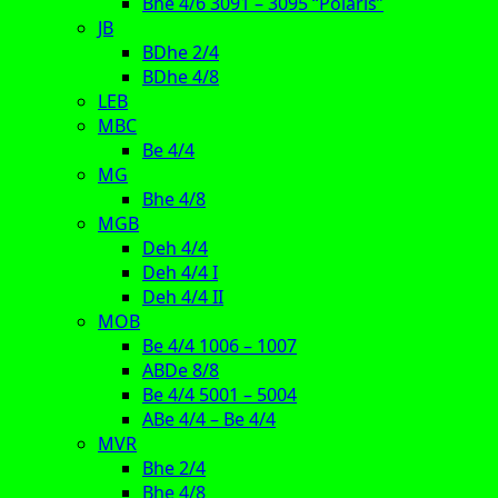
Bhe 4/6 3091 – 3095 “Polaris”
JB
BDhe 2/4
BDhe 4/8
LEB
MBC
Be 4/4
MG
Bhe 4/8
MGB
Deh 4/4
Deh 4/4 I
Deh 4/4 II
MOB
Be 4/4 1006 – 1007
ABDe 8/8
Be 4/4 5001 – 5004
ABe 4/4 – Be 4/4
MVR
Bhe 2/4
Bhe 4/8