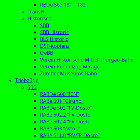
RBDe 567 181 – 182
TransN
Historisch
SBB
SBB Historic
BLS Historic
DSF-Koblenz
OeBB
Verein Historische Mittel-Thurgau-Bahn
Verein Pendelzug Mirage
Zürcher Museums-Bahn
Triebzüge
SBB
RABDe 500 “ICN”
RABe 501 “Giruno”
RABDe 502 “FV-Dosto”
RABe 502.2 “FV-Dosto”
RABe 502.4 “FV-Dosto”
RABe 503 “Astoro”
RABe 511.0 “RV/IR-Dosto”