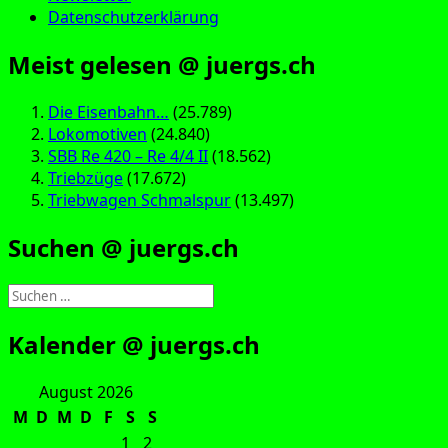
Datenschutzerklärung
Meist gelesen @ juergs.ch
Die Eisenbahn…
(25.789)
Lokomotiven
(24.840)
SBB Re 420 – Re 4/4 II
(18.562)
Triebzüge
(17.672)
Triebwagen Schmalspur
(13.497)
Suchen @ juergs.ch
Suchen
nach:
Kalender @ juergs.ch
August 2026
M
D
M
D
F
S
S
1
2