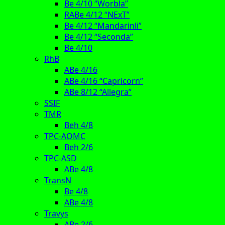
Be 4/10 “Worbla”
RABe 4/12 “NExT”
Be 4/12 “Mandarinli”
Be 4/12 “Seconda”
Be 4/10
RhB
ABe 4/16
ABe 4/16 “Capricorn”
ABe 8/12 “Allegra”
SSIF
TMR
Beh 4/8
TPC-AOMC
Beh 2/6
TPC-ASD
ABe 4/8
TransN
Be 4/8
ABe 4/8
Travys
ABe 2/6