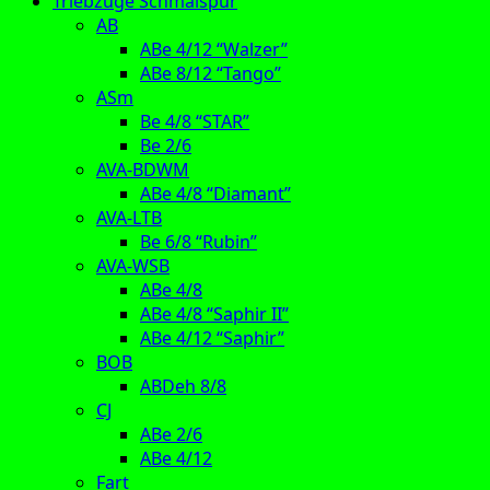
Triebzüge Schmalspur
AB
ABe 4/12 “Walzer”
ABe 8/12 “Tango”
ASm
Be 4/8 “STAR”
Be 2/6
AVA-BDWM
ABe 4/8 “Diamant”
AVA-LTB
Be 6/8 “Rubin”
AVA-WSB
ABe 4/8
ABe 4/8 “Saphir II”
ABe 4/12 “Saphir”
BOB
ABDeh 8/8
CJ
ABe 2/6
ABe 4/12
Fart