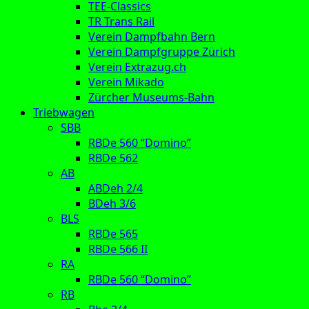
TEE-Classics
TR Trans Rail
Verein Dampfbahn Bern
Verein Dampfgruppe Zürich
Verein Extrazug.ch
Verein Mikado
Zürcher Museums-Bahn
Triebwagen
SBB
RBDe 560 “Domino”
RBDe 562
AB
ABDeh 2/4
BDeh 3/6
BLS
RBDe 565
RBDe 566 II
RA
RBDe 560 “Domino”
RB