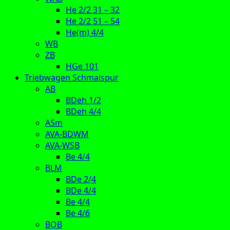
He 2/2 31 – 32
He 2/2 51 – 54
He(m) 4/4
WB
ZB
HGe 101
Triebwagen Schmalspur
AB
BDeh 1/2
BDeh 4/4
ASm
AVA-BDWM
AVA-WSB
Be 4/4
BLM
BDe 2/4
BDe 4/4
Be 4/4
Be 4/6
BOB