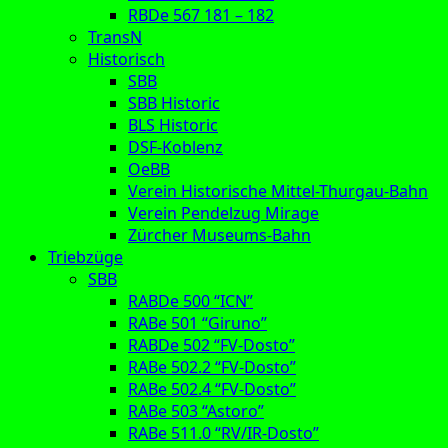
RBDe 567 181 – 182
TransN
Historisch
SBB
SBB Historic
BLS Historic
DSF-Koblenz
OeBB
Verein Historische Mittel-Thurgau-Bahn
Verein Pendelzug Mirage
Zürcher Museums-Bahn
Triebzüge
SBB
RABDe 500 “ICN”
RABe 501 “Giruno”
RABDe 502 “FV-Dosto”
RABe 502.2 “FV-Dosto”
RABe 502.4 “FV-Dosto”
RABe 503 “Astoro”
RABe 511.0 “RV/IR-Dosto”