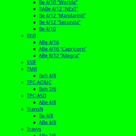
Be 4/10 “Worbla”
RABe 4/12 “NExT”
Be 4/12 “Mandarinli”
Be 4/12 “Seconda”
Be 4/10
RhB
ABe 4/16
ABe 4/16 “Capricorn”
ABe 8/12 “Allegra”
SSIF
TMR
Beh 4/8
TPC-AOMC
Beh 2/6
TPC-ASD
ABe 4/8
TransN
Be 4/8
ABe 4/8
Travys
ABe 2/6