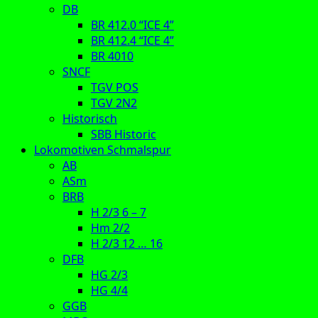
DB
BR 412.0 “ICE 4”
BR 412.4 “ICE 4”
BR 4010
SNCF
TGV POS
TGV 2N2
Historisch
SBB Historic
Lokomotiven Schmalspur
AB
ASm
BRB
H 2/3 6 – 7
Hm 2/2
H 2/3 12 … 16
DFB
HG 2/3
HG 4/4
GGB