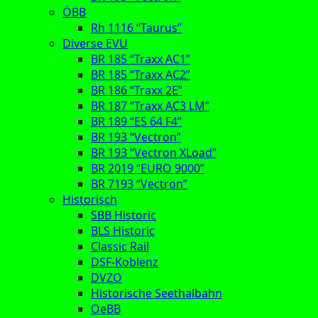
ÖBB
Rh 1116 “Taurus”
Diverse EVU
BR 185 “Traxx AC1”
BR 185 “Traxx AC2”
BR 186 “Traxx 2E”
BR 187 “Traxx AC3 LM”
BR 189 “ES 64 F4”
BR 193 “Vectron”
BR 193 “Vectron XLoad”
BR 2019 “EURO 9000”
BR 7193 “Vectron”
Historisch
SBB Historic
BLS Historic
Classic Rail
DSF-Koblenz
DVZO
Historische Seethalbahn
OeBB