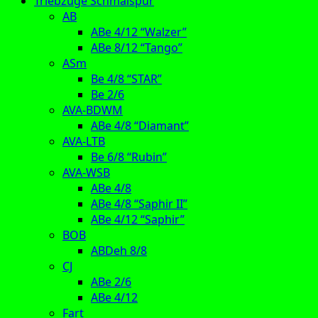
Triebzüge Schmalspur
AB
ABe 4/12 “Walzer”
ABe 8/12 “Tango”
ASm
Be 4/8 “STAR”
Be 2/6
AVA-BDWM
ABe 4/8 “Diamant”
AVA-LTB
Be 6/8 “Rubin”
AVA-WSB
ABe 4/8
ABe 4/8 “Saphir II”
ABe 4/12 “Saphir”
BOB
ABDeh 8/8
CJ
ABe 2/6
ABe 4/12
Fart