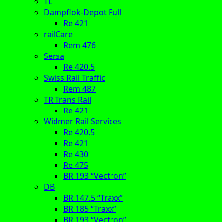
TL
Dampflok-Depot Full
Re 421
railCare
Rem 476
Sersa
Re 420.5
Swiss Rail Traffic
Rem 487
TR Trans Rail
Re 421
Widmer Rail Services
Re 420.5
Re 421
Re 430
Re 475
BR 193 “Vectron”
DB
BR 147.5 “Traxx”
BR 185 “Traxx”
BR 193 “Vectron”