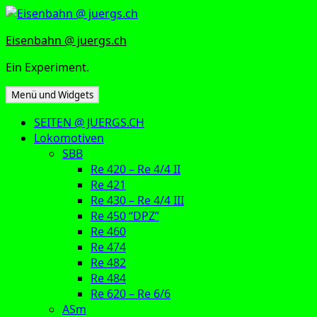
Zum
Inhalt
Eisenbahn @ juergs.ch
springen
Ein Experiment.
Menü und Widgets
SEITEN @ JUERGS.CH
Lokomotiven
SBB
Re 420 – Re 4/4 II
Re 421
Re 430 – Re 4/4 III
Re 450 “DPZ”
Re 460
Re 474
Re 482
Re 484
Re 620 – Re 6/6
ASm