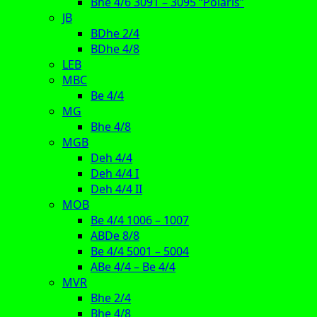
Bhe 4/6 3091 – 3095 “Polaris”
JB
BDhe 2/4
BDhe 4/8
LEB
MBC
Be 4/4
MG
Bhe 4/8
MGB
Deh 4/4
Deh 4/4 I
Deh 4/4 II
MOB
Be 4/4 1006 – 1007
ABDe 8/8
Be 4/4 5001 – 5004
ABe 4/4 – Be 4/4
MVR
Bhe 2/4
Bhe 4/8