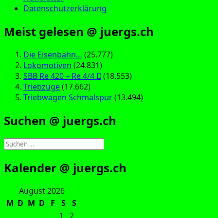
Datenschutzerklärung
Meist gelesen @ juergs.ch
Die Eisenbahn…
(25.777)
Lokomotiven
(24.831)
SBB Re 420 – Re 4/4 II
(18.553)
Triebzüge
(17.662)
Triebwagen Schmalspur
(13.494)
Suchen @ juergs.ch
Suchen
nach:
Kalender @ juergs.ch
August 2026
M
D
M
D
F
S
S
1
2