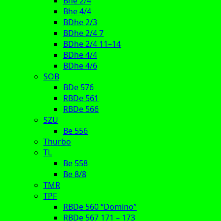
Bhe 2/4
Bhe 4/4
BDhe 2/3
BDhe 2/4 7
BDhe 2/4 11–14
BDhe 4/4
BDhe 4/6
SOB
BDe 576
RBDe 561
RBDe 566
SZU
Be 556
Thurbo
TL
Be 558
Be 8/8
TMR
TPF
RBDe 560 “Domino”
RBDe 567 171 – 173