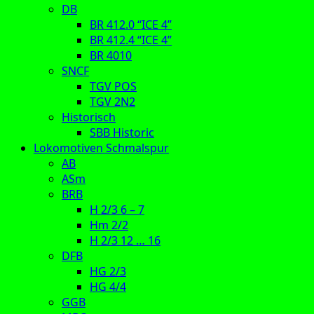
DB
BR 412.0 “ICE 4”
BR 412.4 “ICE 4”
BR 4010
SNCF
TGV POS
TGV 2N2
Historisch
SBB Historic
Lokomotiven Schmalspur
AB
ASm
BRB
H 2/3 6 – 7
Hm 2/2
H 2/3 12 … 16
DFB
HG 2/3
HG 4/4
GGB