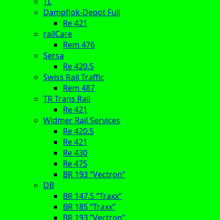
TL
Dampflok-Depot Full
Re 421
railCare
Rem 476
Sersa
Re 420.5
Swiss Rail Traffic
Rem 487
TR Trans Rail
Re 421
Widmer Rail Services
Re 420.5
Re 421
Re 430
Re 475
BR 193 “Vectron”
DB
BR 147.5 “Traxx”
BR 185 “Traxx”
BR 193 “Vectron”