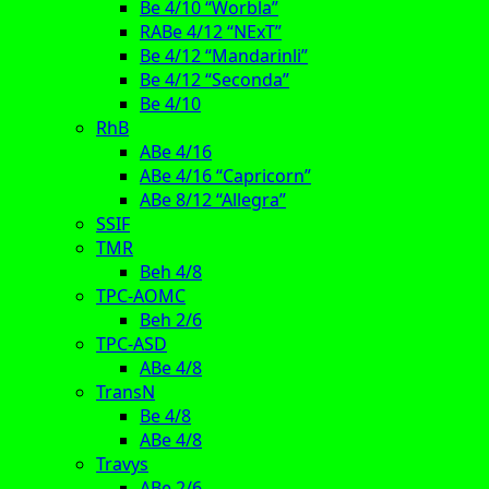
Be 4/10 “Worbla”
RABe 4/12 “NExT”
Be 4/12 “Mandarinli”
Be 4/12 “Seconda”
Be 4/10
RhB
ABe 4/16
ABe 4/16 “Capricorn”
ABe 8/12 “Allegra”
SSIF
TMR
Beh 4/8
TPC-AOMC
Beh 2/6
TPC-ASD
ABe 4/8
TransN
Be 4/8
ABe 4/8
Travys
ABe 2/6