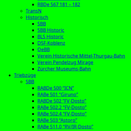
RBDe 567 181 – 182
TransN
Historisch
SBB
SBB Historic
BLS Historic
DSF-Koblenz
OeBB
Verein Historische Mittel-Thurgau-Bahn
Verein Pendelzug Mirage
Zürcher Museums-Bahn
Triebzüge
SBB
RABDe 500 “ICN”
RABe 501 “Giruno”
RABDe 502 “FV-Dosto”
RABe 502.2 “FV-Dosto”
RABe 502.4 “FV-Dosto”
RABe 503 “Astoro”
RABe 511.0 “RV/IR-Dosto”