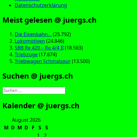
Datenschutzerklärung
Meist gelesen @ juergs.ch
Die Eisenbahn…
(25.792)
Lokomotiven
(24.846)
SBB Re 420 – Re 4/4 II
(18.563)
Triebzüge
(17.674)
Triebwagen Schmalspur
(13.500)
Suchen @ juergs.ch
Suchen
nach:
Kalender @ juergs.ch
August 2026
M
D
M
D
F
S
S
1
2