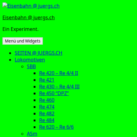
Zum
Inhalt
Eisenbahn @ juergs.ch
springen
Ein Experiment.
Menü und Widgets
SEITEN @ JUERGS.CH
Lokomotiven
SBB
Re 420 – Re 4/4 II
Re 421
Re 430 – Re 4/4 III
Re 450 “DPZ”
Re 460
Re 474
Re 482
Re 484
Re 620 – Re 6/6
ASm