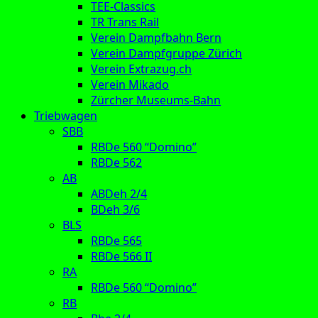
TEE-Classics
TR Trans Rail
Verein Dampfbahn Bern
Verein Dampfgruppe Zürich
Verein Extrazug.ch
Verein Mikado
Zürcher Museums-Bahn
Triebwagen
SBB
RBDe 560 “Domino”
RBDe 562
AB
ABDeh 2/4
BDeh 3/6
BLS
RBDe 565
RBDe 566 II
RA
RBDe 560 “Domino”
RB