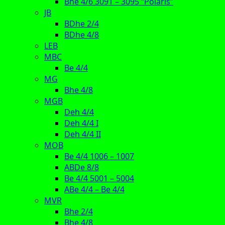
Bhe 4/6 3091 – 3095 “Polaris”
JB
BDhe 2/4
BDhe 4/8
LEB
MBC
Be 4/4
MG
Bhe 4/8
MGB
Deh 4/4
Deh 4/4 I
Deh 4/4 II
MOB
Be 4/4 1006 – 1007
ABDe 8/8
Be 4/4 5001 – 5004
ABe 4/4 – Be 4/4
MVR
Bhe 2/4
Bhe 4/8