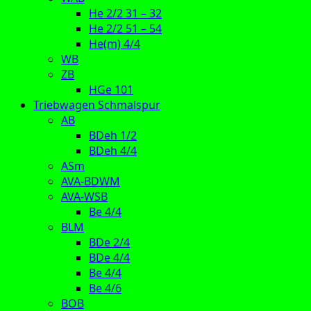
He 2/2 31 – 32
He 2/2 51 – 54
He(m) 4/4
WB
ZB
HGe 101
Triebwagen Schmalspur
AB
BDeh 1/2
BDeh 4/4
ASm
AVA-BDWM
AVA-WSB
Be 4/4
BLM
BDe 2/4
BDe 4/4
Be 4/4
Be 4/6
BOB