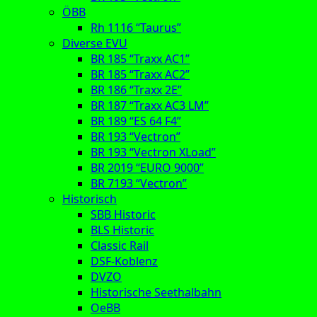
ÖBB
Rh 1116 “Taurus”
Diverse EVU
BR 185 “Traxx AC1”
BR 185 “Traxx AC2”
BR 186 “Traxx 2E”
BR 187 “Traxx AC3 LM”
BR 189 “ES 64 F4”
BR 193 “Vectron”
BR 193 “Vectron XLoad”
BR 2019 “EURO 9000”
BR 7193 “Vectron”
Historisch
SBB Historic
BLS Historic
Classic Rail
DSF-Koblenz
DVZO
Historische Seethalbahn
OeBB