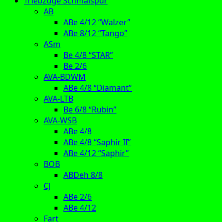
Triebzüge Schmalspur
AB
ABe 4/12 “Walzer”
ABe 8/12 “Tango”
ASm
Be 4/8 “STAR”
Be 2/6
AVA-BDWM
ABe 4/8 “Diamant”
AVA-LTB
Be 6/8 “Rubin”
AVA-WSB
ABe 4/8
ABe 4/8 “Saphir II”
ABe 4/12 “Saphir”
BOB
ABDeh 8/8
CJ
ABe 2/6
ABe 4/12
Fart