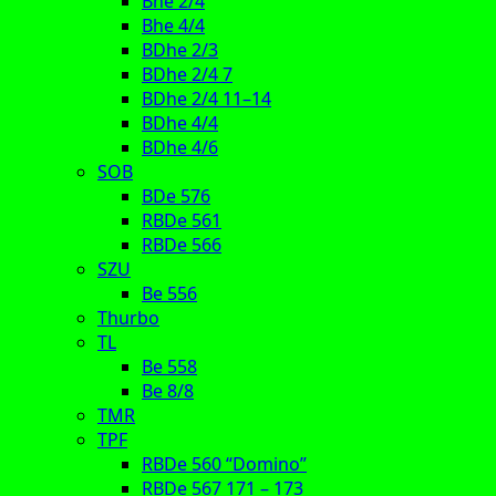
Bhe 2/4
Bhe 4/4
BDhe 2/3
BDhe 2/4 7
BDhe 2/4 11–14
BDhe 4/4
BDhe 4/6
SOB
BDe 576
RBDe 561
RBDe 566
SZU
Be 556
Thurbo
TL
Be 558
Be 8/8
TMR
TPF
RBDe 560 “Domino”
RBDe 567 171 – 173