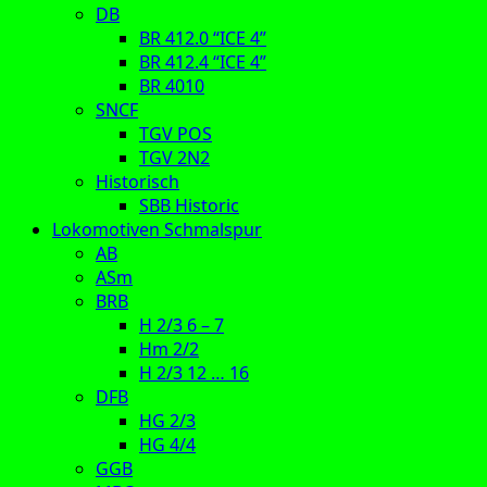
DB
BR 412.0 “ICE 4”
BR 412.4 “ICE 4”
BR 4010
SNCF
TGV POS
TGV 2N2
Historisch
SBB Historic
Lokomotiven Schmalspur
AB
ASm
BRB
H 2/3 6 – 7
Hm 2/2
H 2/3 12 … 16
DFB
HG 2/3
HG 4/4
GGB