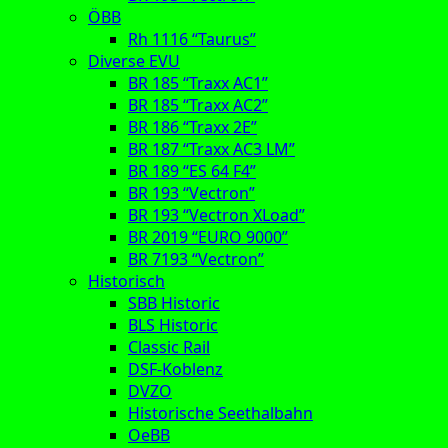
ÖBB
Rh 1116 “Taurus”
Diverse EVU
BR 185 “Traxx AC1”
BR 185 “Traxx AC2”
BR 186 “Traxx 2E”
BR 187 “Traxx AC3 LM”
BR 189 “ES 64 F4”
BR 193 “Vectron”
BR 193 “Vectron XLoad”
BR 2019 “EURO 9000”
BR 7193 “Vectron”
Historisch
SBB Historic
BLS Historic
Classic Rail
DSF-Koblenz
DVZO
Historische Seethalbahn
OeBB