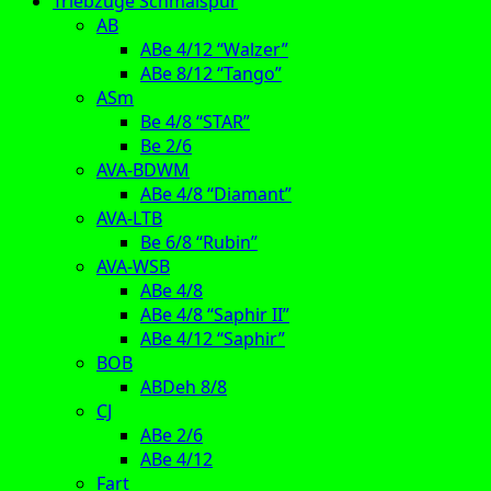
Triebzüge Schmalspur
AB
ABe 4/12 “Walzer”
ABe 8/12 “Tango”
ASm
Be 4/8 “STAR”
Be 2/6
AVA-BDWM
ABe 4/8 “Diamant”
AVA-LTB
Be 6/8 “Rubin”
AVA-WSB
ABe 4/8
ABe 4/8 “Saphir II”
ABe 4/12 “Saphir”
BOB
ABDeh 8/8
CJ
ABe 2/6
ABe 4/12
Fart