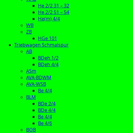
He 2/2 31 – 32
He 2/2 51 – 54
He(m) 4/4
WB
ZB
HGe 101
Triebwagen Schmalspur
AB
BDeh 1/2
BDeh 4/4
ASm
AVA-BDWM
AVA-WSB
Be 4/4
BLM
BDe 2/4
BDe 4/4
Be 4/4
Be 4/6
BOB