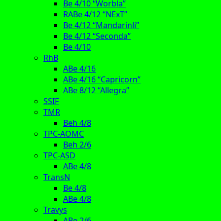
Be 4/10 “Worbla”
RABe 4/12 “NExT”
Be 4/12 “Mandarinli”
Be 4/12 “Seconda”
Be 4/10
RhB
ABe 4/16
ABe 4/16 “Capricorn”
ABe 8/12 “Allegra”
SSIF
TMR
Beh 4/8
TPC-AOMC
Beh 2/6
TPC-ASD
ABe 4/8
TransN
Be 4/8
ABe 4/8
Travys
ABe 2/6