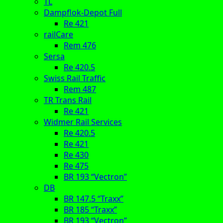
TL
Dampflok-Depot Full
Re 421
railCare
Rem 476
Sersa
Re 420.5
Swiss Rail Traffic
Rem 487
TR Trans Rail
Re 421
Widmer Rail Services
Re 420.5
Re 421
Re 430
Re 475
BR 193 “Vectron”
DB
BR 147.5 “Traxx”
BR 185 “Traxx”
BR 193 “Vectron”