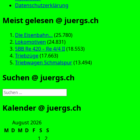
Datenschutzerklärung
Meist gelesen @ juergs.ch
Die Eisenbahn…
(25.780)
Lokomotiven
(24.831)
SBB Re 420 – Re 4/4 II
(18.553)
Triebzüge
(17.663)
Triebwagen Schmalspur
(13.494)
Suchen @ juergs.ch
Suchen
nach:
Kalender @ juergs.ch
August 2026
M
D
M
D
F
S
S
1
2