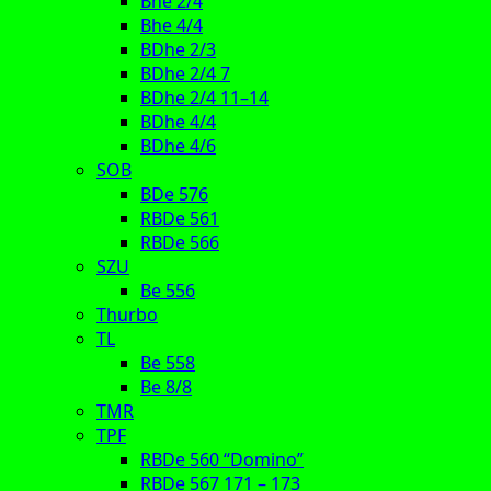
Bhe 2/4
Bhe 4/4
BDhe 2/3
BDhe 2/4 7
BDhe 2/4 11–14
BDhe 4/4
BDhe 4/6
SOB
BDe 576
RBDe 561
RBDe 566
SZU
Be 556
Thurbo
TL
Be 558
Be 8/8
TMR
TPF
RBDe 560 “Domino”
RBDe 567 171 – 173