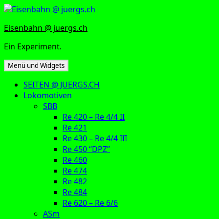
Zum
Inhalt
Eisenbahn @ juergs.ch
springen
Ein Experiment.
Menü und Widgets
SEITEN @ JUERGS.CH
Lokomotiven
SBB
Re 420 – Re 4/4 II
Re 421
Re 430 – Re 4/4 III
Re 450 “DPZ”
Re 460
Re 474
Re 482
Re 484
Re 620 – Re 6/6
ASm