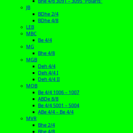
Bhe 4/6 3091 – 3095 “Polaris”
JB
BDhe 2/4
BDhe 4/8
LEB
MBC
Be 4/4
MG
Bhe 4/8
MGB
Deh 4/4
Deh 4/4 I
Deh 4/4 II
MOB
Be 4/4 1006 – 1007
ABDe 8/8
Be 4/4 5001 – 5004
ABe 4/4 – Be 4/4
MVR
Bhe 2/4
Bhe 4/8