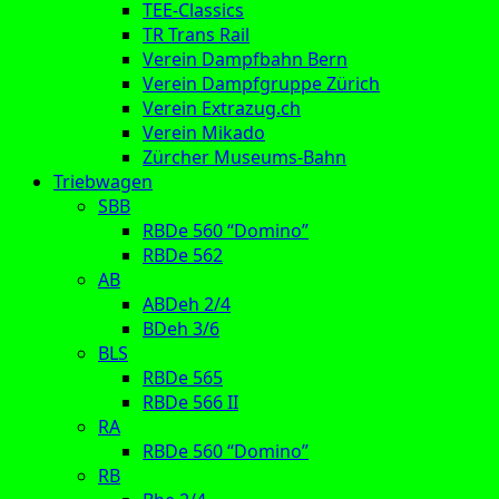
TEE-Classics
TR Trans Rail
Verein Dampfbahn Bern
Verein Dampfgruppe Zürich
Verein Extrazug.ch
Verein Mikado
Zürcher Museums-Bahn
Triebwagen
SBB
RBDe 560 “Domino”
RBDe 562
AB
ABDeh 2/4
BDeh 3/6
BLS
RBDe 565
RBDe 566 II
RA
RBDe 560 “Domino”
RB