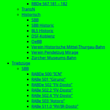
RBDe 567 181 – 182
TransN
Historisch
SBB
SBB Historic
BLS Historic
DSF-Koblenz
OeBB
Verein Historische Mittel-Thurgau-Bahn
Verein Pendelzug Mirage
Zürcher Museums-Bahn
Triebzüge
SBB
RABDe 500 “ICN”
RABe 501 “Giruno”
RABDe 502 “FV-Dosto”
RABe 502.2 “FV-Dosto”
RABe 502.4 “FV-Dosto”
RABe 503 “Astoro”
RABe 511.0 “RV/IR-Dosto”