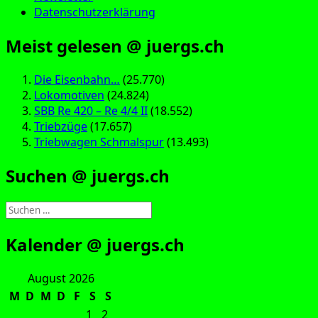
Datenschutzerklärung
Meist gelesen @ juergs.ch
Die Eisenbahn…
(25.770)
Lokomotiven
(24.824)
SBB Re 420 – Re 4/4 II
(18.552)
Triebzüge
(17.657)
Triebwagen Schmalspur
(13.493)
Suchen @ juergs.ch
Suchen
nach:
Kalender @ juergs.ch
August 2026
M
D
M
D
F
S
S
1
2