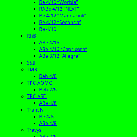
Be 4/10 “Worbla”
RABe 4/12 “NExT”
Be 4/12 “Mandarinli”
Be 4/12 “Seconda”
Be 4/10
RhB
ABe 4/16
ABe 4/16 “Capricorn”
ABe 8/12 “Allegra”
SSIF
TMR
Beh 4/8
TPC-AOMC
Beh 2/6
TPC-ASD
ABe 4/8
TransN
Be 4/8
ABe 4/8
Travys
ABe 2/6