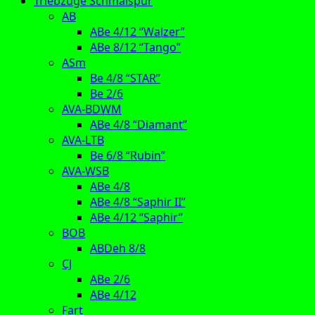
Triebzüge Schmalspur
AB
ABe 4/12 “Walzer”
ABe 8/12 “Tango”
ASm
Be 4/8 “STAR”
Be 2/6
AVA-BDWM
ABe 4/8 “Diamant”
AVA-LTB
Be 6/8 “Rubin”
AVA-WSB
ABe 4/8
ABe 4/8 “Saphir II”
ABe 4/12 “Saphir”
BOB
ABDeh 8/8
CJ
ABe 2/6
ABe 4/12
Fart