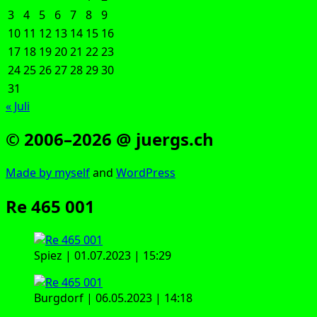
3
4
5
6
7
8
9
10
11
12
13
14
15
16
17
18
19
20
21
22
23
24
25
26
27
28
29
30
31
« Juli
© 2006–2026 @ juergs.ch
Made by mys­elf
and
Word­Press
Re 465 001
Spiez | 01.07.2023 | 15:29
Burg­dorf | 06.05.2023 | 14:18