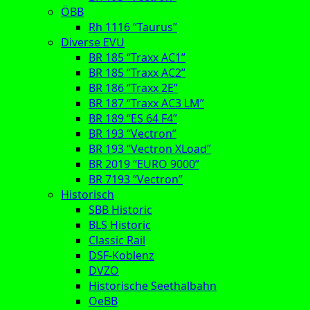
ÖBB
Rh 1116 “Taurus”
Diverse EVU
BR 185 “Traxx AC1”
BR 185 “Traxx AC2”
BR 186 “Traxx 2E”
BR 187 “Traxx AC3 LM”
BR 189 “ES 64 F4”
BR 193 “Vectron”
BR 193 “Vectron XLoad”
BR 2019 “EURO 9000”
BR 7193 “Vectron”
Historisch
SBB Historic
BLS Historic
Classic Rail
DSF-Koblenz
DVZO
Historische Seethalbahn
OeBB