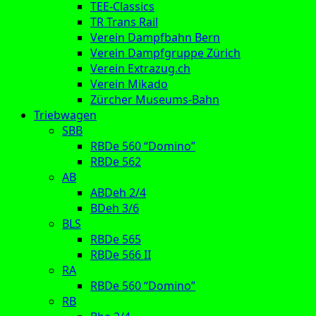
TEE-Classics
TR Trans Rail
Verein Dampfbahn Bern
Verein Dampfgruppe Zürich
Verein Extrazug.ch
Verein Mikado
Zürcher Museums-Bahn
Triebwagen
SBB
RBDe 560 “Domino”
RBDe 562
AB
ABDeh 2/4
BDeh 3/6
BLS
RBDe 565
RBDe 566 II
RA
RBDe 560 “Domino”
RB