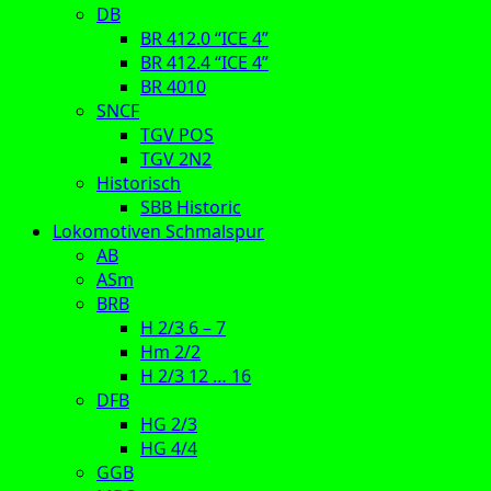
DB
BR 412.0 “ICE 4”
BR 412.4 “ICE 4”
BR 4010
SNCF
TGV POS
TGV 2N2
Historisch
SBB Historic
Lokomotiven Schmalspur
AB
ASm
BRB
H 2/3 6 – 7
Hm 2/2
H 2/3 12 … 16
DFB
HG 2/3
HG 4/4
GGB