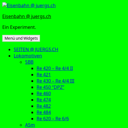
Zum
Inhalt
Eisenbahn @ juergs.ch
springen
Ein Experiment.
Menü und Widgets
SEITEN @ JUERGS.CH
Lokomotiven
SBB
Re 420 – Re 4/4 II
Re 421
Re 430 – Re 4/4 III
Re 450 “DPZ”
Re 460
Re 474
Re 482
Re 484
Re 620 – Re 6/6
ASm