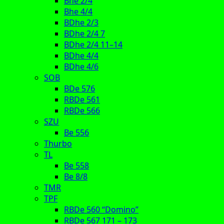
Bhe 2/4
Bhe 4/4
BDhe 2/3
BDhe 2/4 7
BDhe 2/4 11–14
BDhe 4/4
BDhe 4/6
SOB
BDe 576
RBDe 561
RBDe 566
SZU
Be 556
Thurbo
TL
Be 558
Be 8/8
TMR
TPF
RBDe 560 “Domino”
RBDe 567 171 – 173