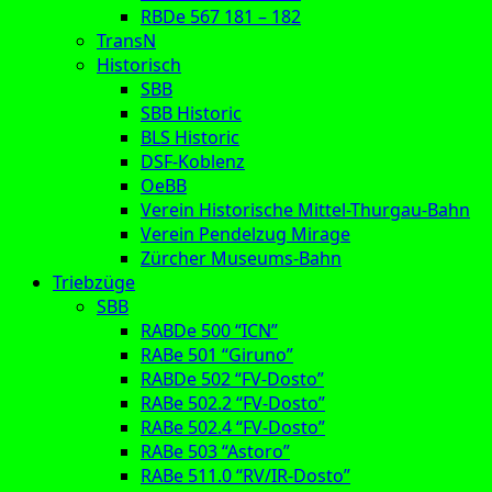
RBDe 567 181 – 182
TransN
Historisch
SBB
SBB Historic
BLS Historic
DSF-Koblenz
OeBB
Verein Historische Mittel-Thurgau-Bahn
Verein Pendelzug Mirage
Zürcher Museums-Bahn
Triebzüge
SBB
RABDe 500 “ICN”
RABe 501 “Giruno”
RABDe 502 “FV-Dosto”
RABe 502.2 “FV-Dosto”
RABe 502.4 “FV-Dosto”
RABe 503 “Astoro”
RABe 511.0 “RV/IR-Dosto”