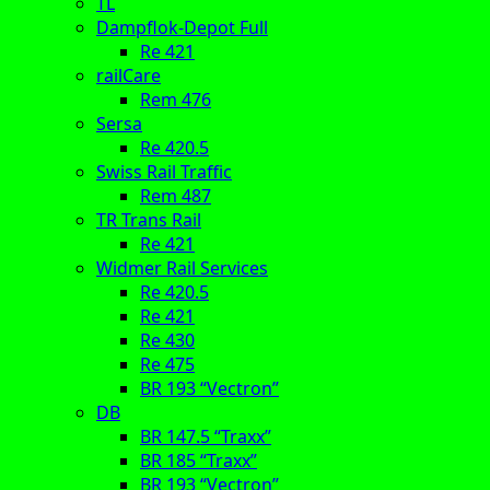
TL
Dampflok-Depot Full
Re 421
railCare
Rem 476
Sersa
Re 420.5
Swiss Rail Traffic
Rem 487
TR Trans Rail
Re 421
Widmer Rail Services
Re 420.5
Re 421
Re 430
Re 475
BR 193 “Vectron”
DB
BR 147.5 “Traxx”
BR 185 “Traxx”
BR 193 “Vectron”