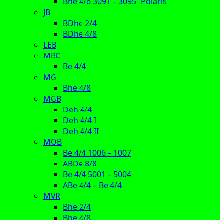
Bhe 4/6 3091 – 3095 “Polaris”
JB
BDhe 2/4
BDhe 4/8
LEB
MBC
Be 4/4
MG
Bhe 4/8
MGB
Deh 4/4
Deh 4/4 I
Deh 4/4 II
MOB
Be 4/4 1006 – 1007
ABDe 8/8
Be 4/4 5001 – 5004
ABe 4/4 – Be 4/4
MVR
Bhe 2/4
Bhe 4/8