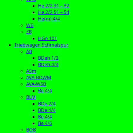
He 2/2 31 – 32
He 2/2 51 – 54
He(m) 4/4
WB
ZB
HGe 101
Triebwagen Schmalspur
AB
BDeh 1/2
BDeh 4/4
ASm
AVA-BDWM
AVA-WSB
Be 4/4
BLM
BDe 2/4
BDe 4/4
Be 4/4
Be 4/6
BOB