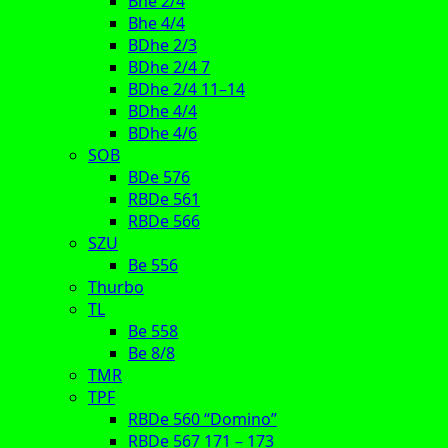
Bhe 2/4
Bhe 4/4
BDhe 2/3
BDhe 2/4 7
BDhe 2/4 11–14
BDhe 4/4
BDhe 4/6
SOB
BDe 576
RBDe 561
RBDe 566
SZU
Be 556
Thurbo
TL
Be 558
Be 8/8
TMR
TPF
RBDe 560 “Domino”
RBDe 567 171 – 173