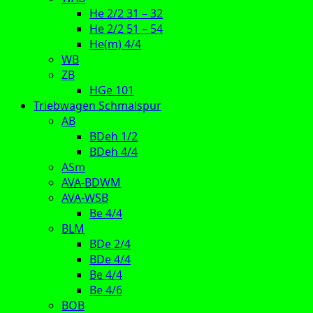
He 2/2 31 – 32
He 2/2 51 – 54
He(m) 4/4
WB
ZB
HGe 101
Triebwagen Schmalspur
AB
BDeh 1/2
BDeh 4/4
ASm
AVA-BDWM
AVA-WSB
Be 4/4
BLM
BDe 2/4
BDe 4/4
Be 4/4
Be 4/6
BOB