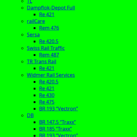
TL
Dampflok-Depot Full
Re 421
railCare
Rem 476
Sersa
Re 420.5
Swiss Rail Traffic
Rem 487
TR Trans Rail
Re 421
Widmer Rail Services
Re 420.5
Re 421
Re 430
Re 475
BR 193 “Vectron”
DB
BR 147.5 “Traxx”
BR 185 “Traxx”
BR 193 “Vectron”