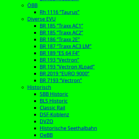
ÖBB
Rh 1116 “Taurus”
Diverse EVU
BR 185 “Traxx AC1”
BR 185 “Traxx AC2”
BR 186 “Traxx 2E”
BR 187 “Traxx AC3 LM”
BR 189 “ES 64 F4”
BR 193 “Vectron”
BR 193 “Vectron XLoad”
BR 2019 “EURO 9000”
BR 7193 “Vectron”
Historisch
SBB Historic
BLS Historic
Classic Rail
DSF-Koblenz
DVZO
Historische Seethalbahn
OeBB