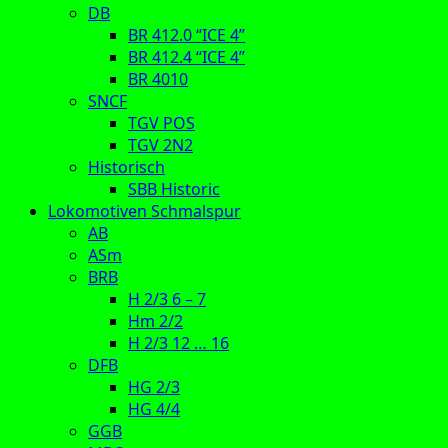
DB
BR 412.0 “ICE 4”
BR 412.4 “ICE 4”
BR 4010
SNCF
TGV POS
TGV 2N2
Historisch
SBB Historic
Lokomotiven Schmalspur
AB
ASm
BRB
H 2/3 6 – 7
Hm 2/2
H 2/3 12 … 16
DFB
HG 2/3
HG 4/4
GGB