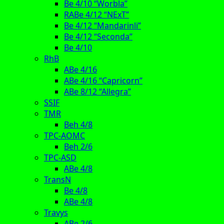
Be 4/10 “Worbla”
RABe 4/12 “NExT”
Be 4/12 “Mandarinli”
Be 4/12 “Seconda”
Be 4/10
RhB
ABe 4/16
ABe 4/16 “Capricorn”
ABe 8/12 “Allegra”
SSIF
TMR
Beh 4/8
TPC-AOMC
Beh 2/6
TPC-ASD
ABe 4/8
TransN
Be 4/8
ABe 4/8
Travys
ABe 2/6