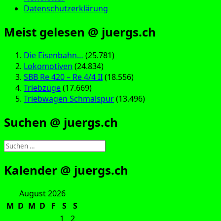
Datenschutzerklärung
Meist gelesen @ juergs.ch
Die Eisenbahn…
(25.781)
Lokomotiven
(24.834)
SBB Re 420 – Re 4/4 II
(18.556)
Triebzüge
(17.669)
Triebwagen Schmalspur
(13.496)
Suchen @ juergs.ch
Suchen
nach:
Kalender @ juergs.ch
August 2026
M
D
M
D
F
S
S
1
2