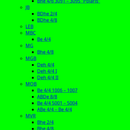
Bhe 4/6 3091 – 3095 “Polaris”
JB
BDhe 2/4
BDhe 4/8
LEB
MBC
Be 4/4
MG
Bhe 4/8
MGB
Deh 4/4
Deh 4/4 I
Deh 4/4 II
MOB
Be 4/4 1006 – 1007
ABDe 8/8
Be 4/4 5001 – 5004
ABe 4/4 – Be 4/4
MVR
Bhe 2/4
Bhe 4/8