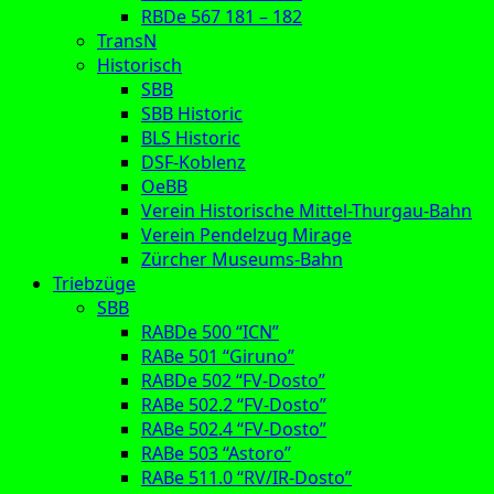
RBDe 567 181 – 182
TransN
Historisch
SBB
SBB Historic
BLS Historic
DSF-Koblenz
OeBB
Verein Historische Mittel-Thurgau-Bahn
Verein Pendelzug Mirage
Zürcher Museums-Bahn
Triebzüge
SBB
RABDe 500 “ICN”
RABe 501 “Giruno”
RABDe 502 “FV-Dosto”
RABe 502.2 “FV-Dosto”
RABe 502.4 “FV-Dosto”
RABe 503 “Astoro”
RABe 511.0 “RV/IR-Dosto”