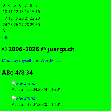
3
4
5
6
7
8
9
10
11
12
13
14
15
16
17
18
19
20
21
22
23
24
25
26
27
28
29
30
31
« Juli
© 2006–2026 @ juergs.ch
Made by mys­elf
and
Word­Press
ABe 4/8 34
Aar­au | 06.04.2024 | 15:01
Aar­au | 18.07.2020 | 14:01