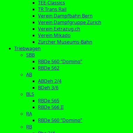
TEE-Classics
TR Trans Rail
Verein Dampfbahn Bern
Verein Dampfgruppe Zürich
Verein Extrazug.ch
Verein Mikado
Zürcher Museums-Bahn
Triebwagen
SBB
RBDe 560 “Domino”
RBDe 562
AB
ABDeh 2/4
BDeh 3/6
BLS
RBDe 565
RBDe 566 II
RA
RBDe 560 “Domino”
RB