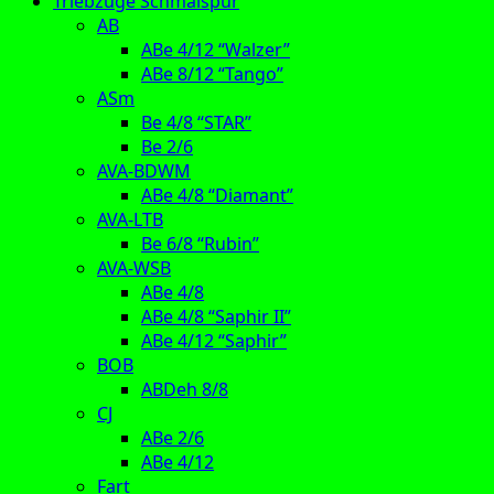
Triebzüge Schmalspur
AB
ABe 4/12 “Walzer”
ABe 8/12 “Tango”
ASm
Be 4/8 “STAR”
Be 2/6
AVA-BDWM
ABe 4/8 “Diamant”
AVA-LTB
Be 6/8 “Rubin”
AVA-WSB
ABe 4/8
ABe 4/8 “Saphir II”
ABe 4/12 “Saphir”
BOB
ABDeh 8/8
CJ
ABe 2/6
ABe 4/12
Fart