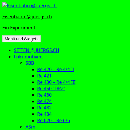
Zum
Inhalt
Eisenbahn @ juergs.ch
springen
Ein Experiment.
Menü und Widgets
SEITEN @ JUERGS.CH
Lokomotiven
SBB
Re 420 – Re 4/4 II
Re 421
Re 430 – Re 4/4 III
Re 450 “DPZ”
Re 460
Re 474
Re 482
Re 484
Re 620 – Re 6/6
ASm