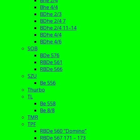
Bhe 2/4
Bhe 4/4
BDhe 2/3
BDhe 2/4 7
BDhe 2/4 11–14
BDhe 4/4
BDhe 4/6
SOB
BDe 576
RBDe 561
RBDe 566
SZU
Be 556
Thurbo
TL
Be 558
Be 8/8
TMR
TPF
RBDe 560 “Domino”
RBDe 567 171 – 173