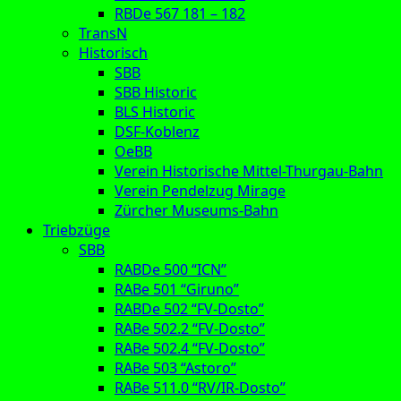
RBDe 567 181 – 182
TransN
Historisch
SBB
SBB Historic
BLS Historic
DSF-Koblenz
OeBB
Verein Historische Mittel-Thurgau-Bahn
Verein Pendelzug Mirage
Zürcher Museums-Bahn
Triebzüge
SBB
RABDe 500 “ICN”
RABe 501 “Giruno”
RABDe 502 “FV-Dosto”
RABe 502.2 “FV-Dosto”
RABe 502.4 “FV-Dosto”
RABe 503 “Astoro”
RABe 511.0 “RV/IR-Dosto”