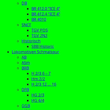
DB
BR 412.0 “ICE 4”
BR 412.4 “ICE 4”
BR 4010
SNCF
TGV POS
TGV 2N2
Historisch
SBB Historic
Lokomotiven Schmalspur
AB
ASm
BRB
H 2/3 6 – 7
Hm 2/2
H 2/3 12 … 16
DFB
HG 2/3
HG 4/4
GGB