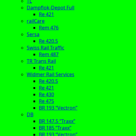
TL
Dampflok-Depot Full
Re 421
railCare
Rem 476
Sersa
Re 420.5
Swiss Rail Traffic
Rem 487
TR Trans Rail
Re 421
Widmer Rail Services
Re 420.5
Re 421
Re 430
Re 475
BR 193 “Vectron”
DB
BR 147.5 “Traxx”
BR 185 “Traxx”
BR 193 “Vectron”