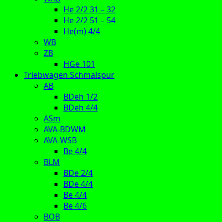
He 2/2 31 – 32
He 2/2 51 – 54
He(m) 4/4
WB
ZB
HGe 101
Triebwagen Schmalspur
AB
BDeh 1/2
BDeh 4/4
ASm
AVA-BDWM
AVA-WSB
Be 4/4
BLM
BDe 2/4
BDe 4/4
Be 4/4
Be 4/6
BOB