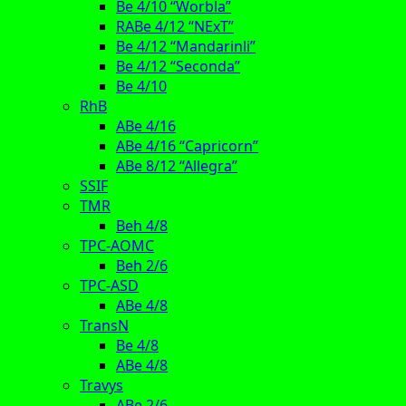
Be 4/10 “Worbla”
RABe 4/12 “NExT”
Be 4/12 “Mandarinli”
Be 4/12 “Seconda”
Be 4/10
RhB
ABe 4/16
ABe 4/16 “Capricorn”
ABe 8/12 “Allegra”
SSIF
TMR
Beh 4/8
TPC-AOMC
Beh 2/6
TPC-ASD
ABe 4/8
TransN
Be 4/8
ABe 4/8
Travys
ABe 2/6