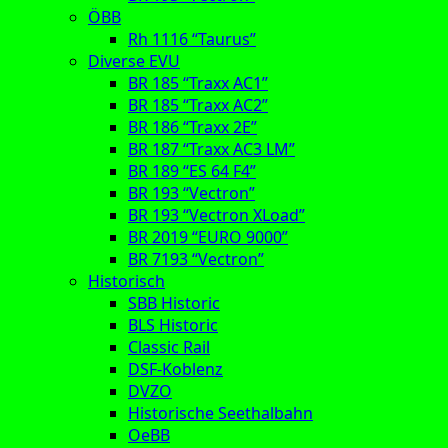
ÖBB
Rh 1116 “Taurus”
Diverse EVU
BR 185 “Traxx AC1”
BR 185 “Traxx AC2”
BR 186 “Traxx 2E”
BR 187 “Traxx AC3 LM”
BR 189 “ES 64 F4”
BR 193 “Vectron”
BR 193 “Vectron XLoad”
BR 2019 “EURO 9000”
BR 7193 “Vectron”
Historisch
SBB Historic
BLS Historic
Classic Rail
DSF-Koblenz
DVZO
Historische Seethalbahn
OeBB