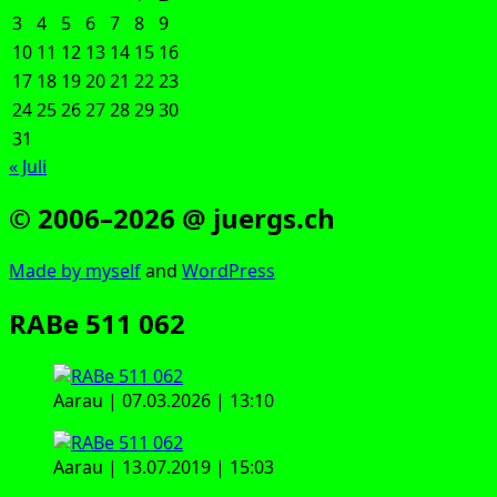
3
4
5
6
7
8
9
10
11
12
13
14
15
16
17
18
19
20
21
22
23
24
25
26
27
28
29
30
31
« Juli
© 2006–2026 @ juergs.ch
Made by mys­elf
and
Word­Press
RABe 511 062
Aar­au | 07.03.2026 | 13:10
Aar­au | 13.07.2019 | 15:03