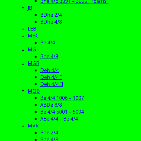
Bhe 4/6 3091 – 3095 “Polaris”
JB
BDhe 2/4
BDhe 4/8
LEB
MBC
Be 4/4
MG
Bhe 4/8
MGB
Deh 4/4
Deh 4/4 I
Deh 4/4 II
MOB
Be 4/4 1006 – 1007
ABDe 8/8
Be 4/4 5001 – 5004
ABe 4/4 – Be 4/4
MVR
Bhe 2/4
Bhe 4/8