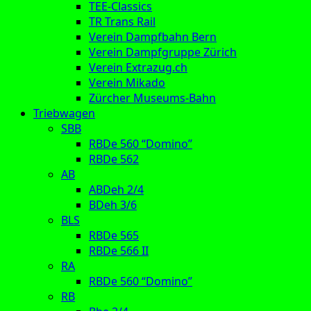
TEE-Classics
TR Trans Rail
Verein Dampfbahn Bern
Verein Dampfgruppe Zürich
Verein Extrazug.ch
Verein Mikado
Zürcher Museums-Bahn
Triebwagen
SBB
RBDe 560 “Domino”
RBDe 562
AB
ABDeh 2/4
BDeh 3/6
BLS
RBDe 565
RBDe 566 II
RA
RBDe 560 “Domino”
RB