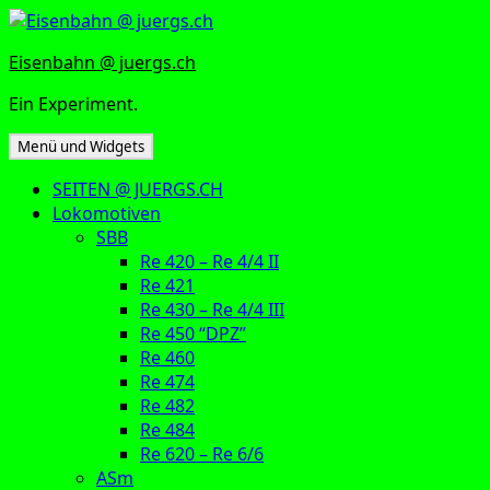
Zum
Inhalt
Eisenbahn @ juergs.ch
springen
Ein Experiment.
Menü und Widgets
SEITEN @ JUERGS.CH
Lokomotiven
SBB
Re 420 – Re 4/4 II
Re 421
Re 430 – Re 4/4 III
Re 450 “DPZ”
Re 460
Re 474
Re 482
Re 484
Re 620 – Re 6/6
ASm