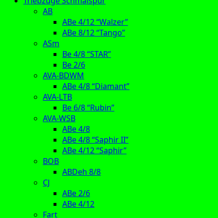
Triebzüge Schmalspur
AB
ABe 4/12 “Walzer”
ABe 8/12 “Tango”
ASm
Be 4/8 “STAR”
Be 2/6
AVA-BDWM
ABe 4/8 “Diamant”
AVA-LTB
Be 6/8 “Rubin”
AVA-WSB
ABe 4/8
ABe 4/8 “Saphir II”
ABe 4/12 “Saphir”
BOB
ABDeh 8/8
CJ
ABe 2/6
ABe 4/12
Fart