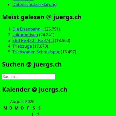
Datenschutzerklärung
Meist gelesen @ juergs.ch
Die Eisenbahn…
(25.791)
Lokomotiven
(24.841)
SBB Re 420 – Re 4/4 II
(18.563)
Triebzüge
(17.673)
Triebwagen Schmalspur
(13.497)
Suchen @ juergs.ch
Suchen
nach:
Kalender @ juergs.ch
August 2026
M
D
M
D
F
S
S
1
2