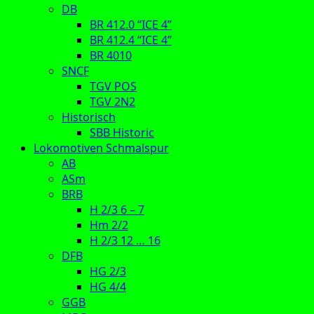
DB
BR 412.0 “ICE 4”
BR 412.4 “ICE 4”
BR 4010
SNCF
TGV POS
TGV 2N2
Historisch
SBB Historic
Lokomotiven Schmalspur
AB
ASm
BRB
H 2/3 6 – 7
Hm 2/2
H 2/3 12 … 16
DFB
HG 2/3
HG 4/4
GGB