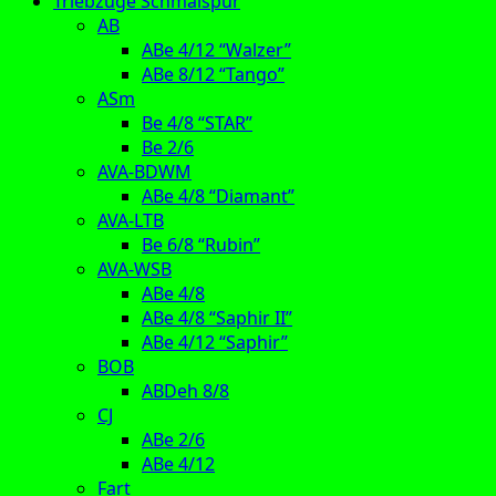
Triebzüge Schmalspur
AB
ABe 4/12 “Walzer”
ABe 8/12 “Tango”
ASm
Be 4/8 “STAR”
Be 2/6
AVA-BDWM
ABe 4/8 “Diamant”
AVA-LTB
Be 6/8 “Rubin”
AVA-WSB
ABe 4/8
ABe 4/8 “Saphir II”
ABe 4/12 “Saphir”
BOB
ABDeh 8/8
CJ
ABe 2/6
ABe 4/12
Fart