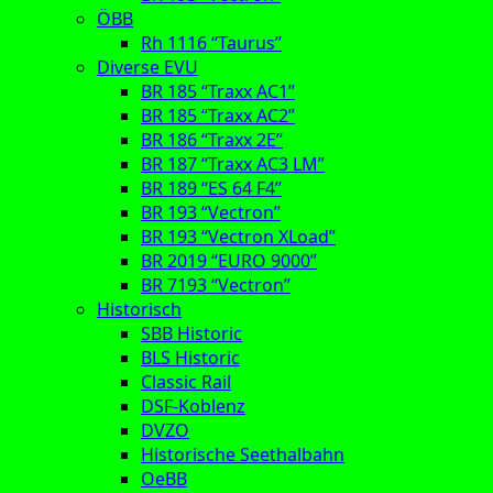
ÖBB
Rh 1116 “Taurus”
Diverse EVU
BR 185 “Traxx AC1”
BR 185 “Traxx AC2”
BR 186 “Traxx 2E”
BR 187 “Traxx AC3 LM”
BR 189 “ES 64 F4”
BR 193 “Vectron”
BR 193 “Vectron XLoad”
BR 2019 “EURO 9000”
BR 7193 “Vectron”
Historisch
SBB Historic
BLS Historic
Classic Rail
DSF-Koblenz
DVZO
Historische Seethalbahn
OeBB