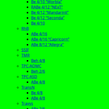
Be 4/10 “Worbla”
RABe 4/12 “NExT”
Be 4/12 “Mandarinli”
Be 4/12 “Seconda”
Be 4/10
RhB
ABe 4/16
ABe 4/16 “Capricorn”
ABe 8/12 “Allegra”
SSIF
TMR
Beh 4/8
TPC-AOMC
Beh 2/6
TPC-ASD
ABe 4/8
TransN
Be 4/8
ABe 4/8
Travys
ABe 2/6