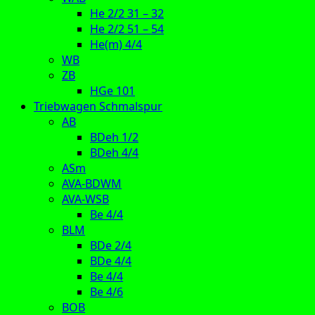
He 2/2 31 – 32
He 2/2 51 – 54
He(m) 4/4
WB
ZB
HGe 101
Triebwagen Schmalspur
AB
BDeh 1/2
BDeh 4/4
ASm
AVA-BDWM
AVA-WSB
Be 4/4
BLM
BDe 2/4
BDe 4/4
Be 4/4
Be 4/6
BOB