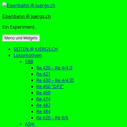
Zum
Inhalt
Eisenbahn @ juergs.ch
springen
Ein Experiment.
Menü und Widgets
SEITEN @ JUERGS.CH
Lokomotiven
SBB
Re 420 – Re 4/4 II
Re 421
Re 430 – Re 4/4 III
Re 450 “DPZ”
Re 460
Re 474
Re 482
Re 484
Re 620 – Re 6/6
ASm