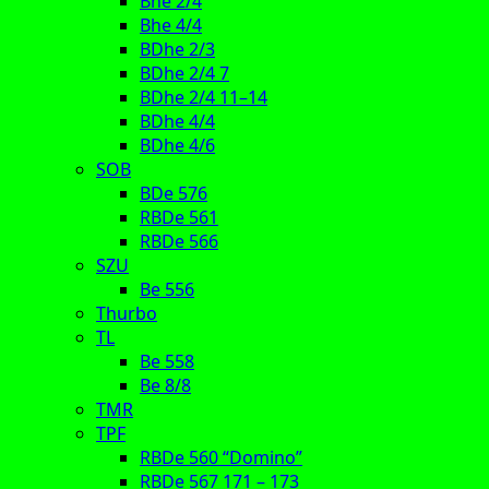
Bhe 2/4
Bhe 4/4
BDhe 2/3
BDhe 2/4 7
BDhe 2/4 11–14
BDhe 4/4
BDhe 4/6
SOB
BDe 576
RBDe 561
RBDe 566
SZU
Be 556
Thurbo
TL
Be 558
Be 8/8
TMR
TPF
RBDe 560 “Domino”
RBDe 567 171 – 173