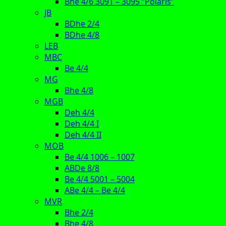
Bhe 4/6 3091 – 3095 “Polaris”
JB
BDhe 2/4
BDhe 4/8
LEB
MBC
Be 4/4
MG
Bhe 4/8
MGB
Deh 4/4
Deh 4/4 I
Deh 4/4 II
MOB
Be 4/4 1006 – 1007
ABDe 8/8
Be 4/4 5001 – 5004
ABe 4/4 – Be 4/4
MVR
Bhe 2/4
Bhe 4/8