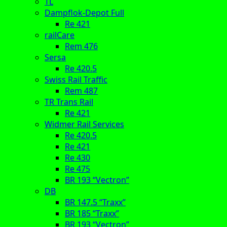
TL
Dampflok-Depot Full
Re 421
railCare
Rem 476
Sersa
Re 420.5
Swiss Rail Traffic
Rem 487
TR Trans Rail
Re 421
Widmer Rail Services
Re 420.5
Re 421
Re 430
Re 475
BR 193 “Vectron”
DB
BR 147.5 “Traxx”
BR 185 “Traxx”
BR 193 “Vectron”