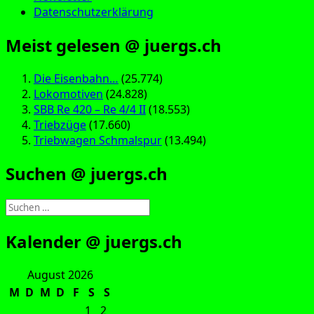
Datenschutzerklärung
Meist gelesen @ juergs.ch
Die Eisenbahn…
(25.774)
Lokomotiven
(24.828)
SBB Re 420 – Re 4/4 II
(18.553)
Triebzüge
(17.660)
Triebwagen Schmalspur
(13.494)
Suchen @ juergs.ch
Suchen
nach:
Kalender @ juergs.ch
August 2026
M
D
M
D
F
S
S
1
2