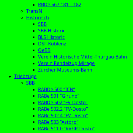
RBDe 567 181 – 182
TransN
Historisch
SBB
SBB Historic
BLS Historic
DSF-Koblenz
OeBB
Verein Historische Mittel-Thurgau-Bahn
Verein Pendelzug Mirage
Zürcher Museums-Bahn
Triebzüge
SBB
RABDe 500 “ICN”
RABe 501 “Giruno”
RABDe 502 “FV-Dosto”
RABe 502.2 “FV-Dosto”
RABe 502.4 “FV-Dosto”
RABe 503 “Astoro”
RABe 511.0 “RV/IR-Dosto”