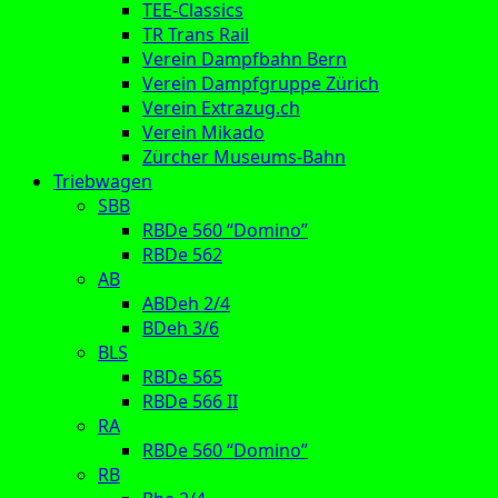
TEE-Classics
TR Trans Rail
Verein Dampfbahn Bern
Verein Dampfgruppe Zürich
Verein Extrazug.ch
Verein Mikado
Zürcher Museums-Bahn
Triebwagen
SBB
RBDe 560 “Domino”
RBDe 562
AB
ABDeh 2/4
BDeh 3/6
BLS
RBDe 565
RBDe 566 II
RA
RBDe 560 “Domino”
RB