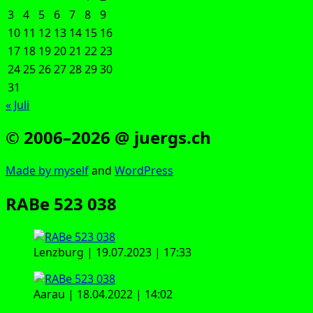
3
4
5
6
7
8
9
10
11
12
13
14
15
16
17
18
19
20
21
22
23
24
25
26
27
28
29
30
31
« Juli
© 2006–2026 @ juergs.ch
Made by mys­elf
and
Word­Press
RABe 523 038
Lenz­burg | 19.07.2023 | 17:33
Aar­au | 18.04.2022 | 14:02