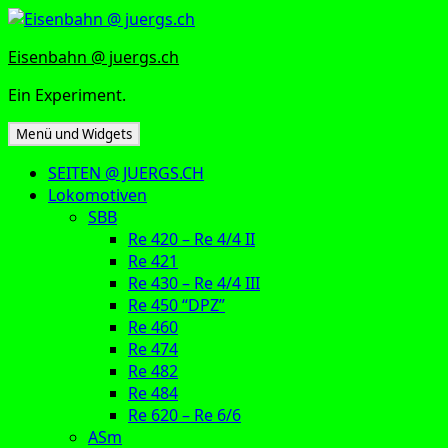
Zum
Inhalt
Eisenbahn @ juergs.ch
springen
Ein Experiment.
Menü und Widgets
SEITEN @ JUERGS.CH
Lokomotiven
SBB
Re 420 – Re 4/4 II
Re 421
Re 430 – Re 4/4 III
Re 450 “DPZ”
Re 460
Re 474
Re 482
Re 484
Re 620 – Re 6/6
ASm