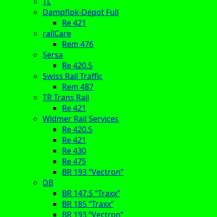
TL
Dampflok-Depot Full
Re 421
railCare
Rem 476
Sersa
Re 420.5
Swiss Rail Traffic
Rem 487
TR Trans Rail
Re 421
Widmer Rail Services
Re 420.5
Re 421
Re 430
Re 475
BR 193 “Vectron”
DB
BR 147.5 “Traxx”
BR 185 “Traxx”
BR 193 “Vectron”