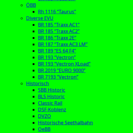
ÖBB
Rh 1116 “Taurus”
Diverse EVU
BR 185 “Traxx AC1”
BR 185 “Traxx AC2”
BR 186 “Traxx 2E”
BR 187 “Traxx AC3 LM”
BR 189 “ES 64 F4”
BR 193 “Vectron”
BR 193 “Vectron XLoad”
BR 2019 “EURO 9000”
BR 7193 “Vectron”
Historisch
SBB Historic
BLS Historic
Classic Rail
DSF-Koblenz
DVZO
Historische Seethalbahn
OeBB