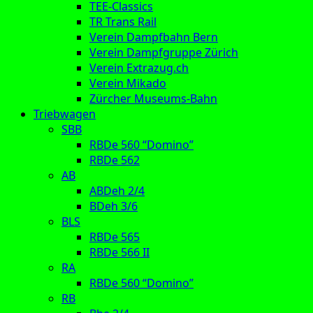
TEE-Classics
TR Trans Rail
Verein Dampfbahn Bern
Verein Dampfgruppe Zürich
Verein Extrazug.ch
Verein Mikado
Zürcher Museums-Bahn
Triebwagen
SBB
RBDe 560 “Domino”
RBDe 562
AB
ABDeh 2/4
BDeh 3/6
BLS
RBDe 565
RBDe 566 II
RA
RBDe 560 “Domino”
RB