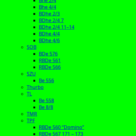
Bhe 2/4
Bhe 4/4
BDhe 2/3
BDhe 2/4 7
BDhe 2/4 11–14
BDhe 4/4
BDhe 4/6
SOB
BDe 576
RBDe 561
RBDe 566
SZU
Be 556
Thurbo
TL
Be 558
Be 8/8
TMR
TPF
RBDe 560 “Domino”
RBDe 567 171 – 173