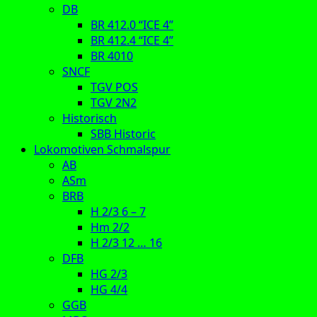
DB
BR 412.0 “ICE 4”
BR 412.4 “ICE 4”
BR 4010
SNCF
TGV POS
TGV 2N2
Historisch
SBB Historic
Lokomotiven Schmalspur
AB
ASm
BRB
H 2/3 6 – 7
Hm 2/2
H 2/3 12 … 16
DFB
HG 2/3
HG 4/4
GGB