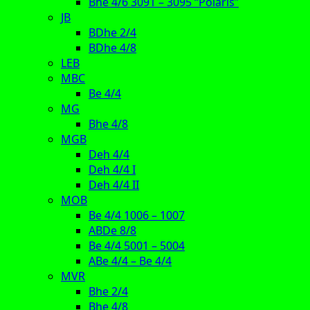
Bhe 4/6 3091 – 3095 “Polaris”
JB
BDhe 2/4
BDhe 4/8
LEB
MBC
Be 4/4
MG
Bhe 4/8
MGB
Deh 4/4
Deh 4/4 I
Deh 4/4 II
MOB
Be 4/4 1006 – 1007
ABDe 8/8
Be 4/4 5001 – 5004
ABe 4/4 – Be 4/4
MVR
Bhe 2/4
Bhe 4/8