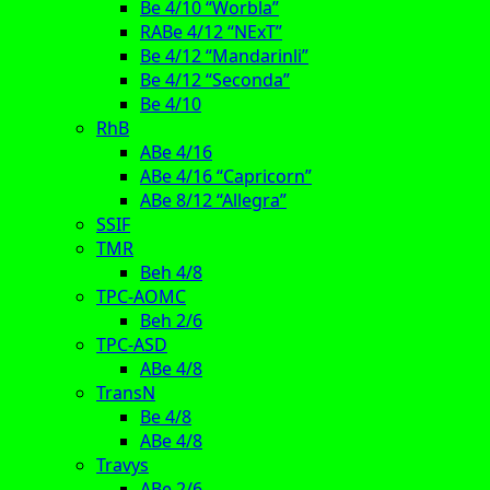
Be 4/10 “Worbla”
RABe 4/12 “NExT”
Be 4/12 “Mandarinli”
Be 4/12 “Seconda”
Be 4/10
RhB
ABe 4/16
ABe 4/16 “Capricorn”
ABe 8/12 “Allegra”
SSIF
TMR
Beh 4/8
TPC-AOMC
Beh 2/6
TPC-ASD
ABe 4/8
TransN
Be 4/8
ABe 4/8
Travys
ABe 2/6