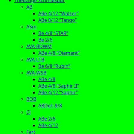
Triebzüge Schmalspur
AB
ABe 4/12 “Walzer”
ABe 8/12 “Tango”
ASm
Be 4/8 “STAR”
Be 2/6
AVA-BDWM
ABe 4/8 “Diamant”
AVA-LTB
Be 6/8 “Rubin”
AVA-WSB
ABe 4/8
ABe 4/8 “Saphir II”
ABe 4/12 “Saphir”
BOB
ABDeh 8/8
CJ
ABe 2/6
ABe 4/12
Fart