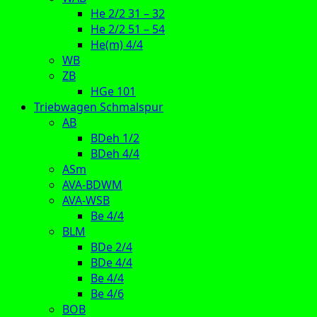
He 2/2 31 – 32
He 2/2 51 – 54
He(m) 4/4
WB
ZB
HGe 101
Triebwagen Schmalspur
AB
BDeh 1/2
BDeh 4/4
ASm
AVA-BDWM
AVA-WSB
Be 4/4
BLM
BDe 2/4
BDe 4/4
Be 4/4
Be 4/6
BOB