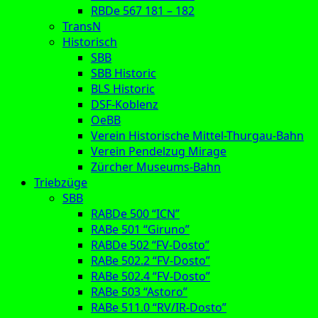
RBDe 567 181 – 182
TransN
Historisch
SBB
SBB Historic
BLS Historic
DSF-Koblenz
OeBB
Verein Historische Mittel-Thurgau-Bahn
Verein Pendelzug Mirage
Zürcher Museums-Bahn
Triebzüge
SBB
RABDe 500 “ICN”
RABe 501 “Giruno”
RABDe 502 “FV-Dosto”
RABe 502.2 “FV-Dosto”
RABe 502.4 “FV-Dosto”
RABe 503 “Astoro”
RABe 511.0 “RV/IR-Dosto”