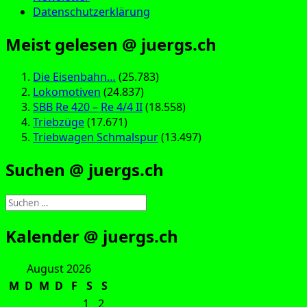
Datenschutzerklärung
Meist gelesen @ juergs.ch
Die Eisenbahn…
(25.783)
Lokomotiven
(24.837)
SBB Re 420 – Re 4/4 II
(18.558)
Triebzüge
(17.671)
Triebwagen Schmalspur
(13.497)
Suchen @ juergs.ch
Suchen
nach:
Kalender @ juergs.ch
August 2026
M
D
M
D
F
S
S
1
2