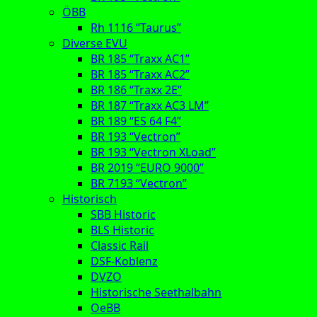
ÖBB
Rh 1116 “Taurus”
Diverse EVU
BR 185 “Traxx AC1”
BR 185 “Traxx AC2”
BR 186 “Traxx 2E”
BR 187 “Traxx AC3 LM”
BR 189 “ES 64 F4”
BR 193 “Vectron”
BR 193 “Vectron XLoad”
BR 2019 “EURO 9000”
BR 7193 “Vectron”
Historisch
SBB Historic
BLS Historic
Classic Rail
DSF-Koblenz
DVZO
Historische Seethalbahn
OeBB