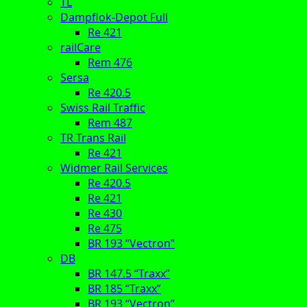
TL
Dampflok-Depot Full
Re 421
railCare
Rem 476
Sersa
Re 420.5
Swiss Rail Traffic
Rem 487
TR Trans Rail
Re 421
Widmer Rail Services
Re 420.5
Re 421
Re 430
Re 475
BR 193 “Vectron”
DB
BR 147.5 “Traxx”
BR 185 “Traxx”
BR 193 “Vectron”