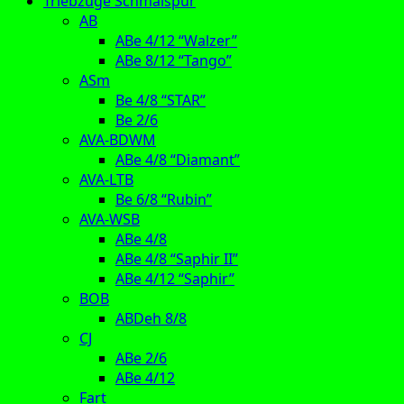
Triebzüge Schmalspur
AB
ABe 4/12 “Walzer”
ABe 8/12 “Tango”
ASm
Be 4/8 “STAR”
Be 2/6
AVA-BDWM
ABe 4/8 “Diamant”
AVA-LTB
Be 6/8 “Rubin”
AVA-WSB
ABe 4/8
ABe 4/8 “Saphir II”
ABe 4/12 “Saphir”
BOB
ABDeh 8/8
CJ
ABe 2/6
ABe 4/12
Fart