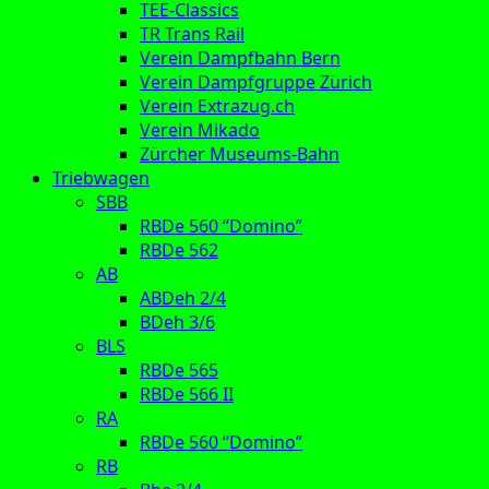
TEE-Classics
TR Trans Rail
Verein Dampfbahn Bern
Verein Dampfgruppe Zürich
Verein Extrazug.ch
Verein Mikado
Zürcher Museums-Bahn
Triebwagen
SBB
RBDe 560 “Domino”
RBDe 562
AB
ABDeh 2/4
BDeh 3/6
BLS
RBDe 565
RBDe 566 II
RA
RBDe 560 “Domino”
RB