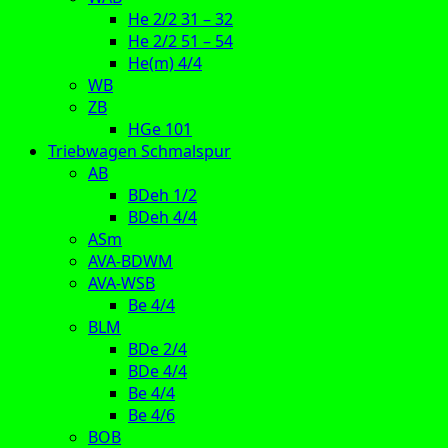
He 2/2 31 – 32
He 2/2 51 – 54
He(m) 4/4
WB
ZB
HGe 101
Triebwagen Schmalspur
AB
BDeh 1/2
BDeh 4/4
ASm
AVA-BDWM
AVA-WSB
Be 4/4
BLM
BDe 2/4
BDe 4/4
Be 4/4
Be 4/6
BOB