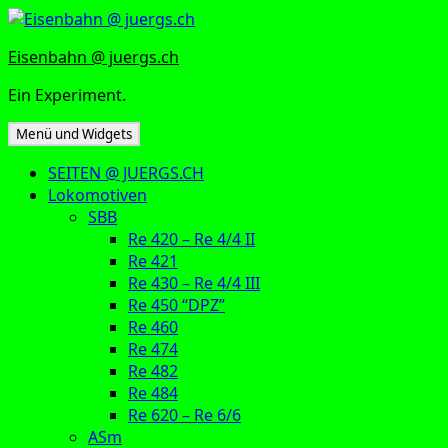
Zum
Inhalt
Eisenbahn @ juergs.ch
springen
Ein Experiment.
Menü und Widgets
SEITEN @ JUERGS.CH
Lokomotiven
SBB
Re 420 – Re 4/4 II
Re 421
Re 430 – Re 4/4 III
Re 450 “DPZ”
Re 460
Re 474
Re 482
Re 484
Re 620 – Re 6/6
ASm