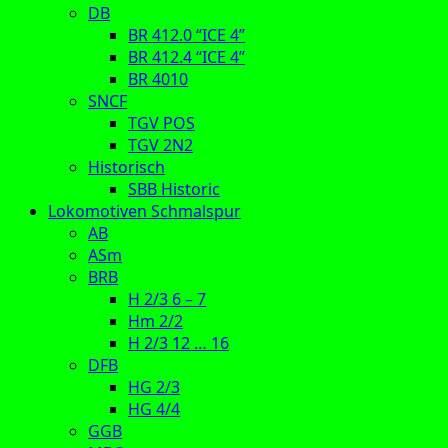
DB
BR 412.0 “ICE 4”
BR 412.4 “ICE 4”
BR 4010
SNCF
TGV POS
TGV 2N2
Historisch
SBB Historic
Lokomotiven Schmalspur
AB
ASm
BRB
H 2/3 6 – 7
Hm 2/2
H 2/3 12 … 16
DFB
HG 2/3
HG 4/4
GGB