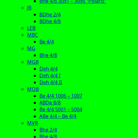
Bhe 4/6 3091 – 3095 “Polaris”
JB
BDhe 2/4
BDhe 4/8
LEB
MBC
Be 4/4
MG
Bhe 4/8
MGB
Deh 4/4
Deh 4/4 I
Deh 4/4 II
MOB
Be 4/4 1006 – 1007
ABDe 8/8
Be 4/4 5001 – 5004
ABe 4/4 – Be 4/4
MVR
Bhe 2/4
Bhe 4/8