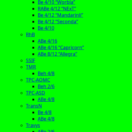
Be 4/10 “Worbla”
RABe 4/12 “NExT”
Be 4/12 “Mandarinli”
Be 4/12 “Seconda”
Be 4/10
RhB
ABe 4/16
ABe 4/16 “Capricorn”
ABe 8/12 “Allegra”
SSIF
TMR
Beh 4/8
TPC-AOMC
Beh 2/6
TPC-ASD
ABe 4/8
TransN
Be 4/8
ABe 4/8
Travys
ABe 2/6