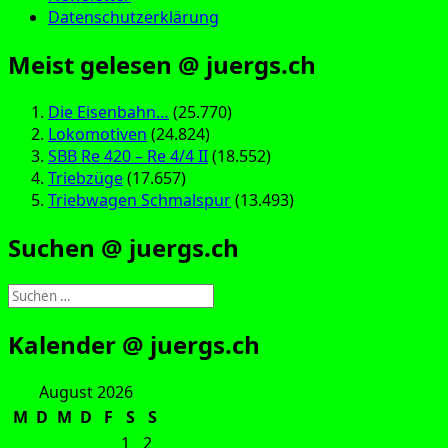
Datenschutzerklärung
Meist gelesen @ juergs.ch
Die Eisenbahn…
(25.770)
Lokomotiven
(24.824)
SBB Re 420 – Re 4/4 II
(18.552)
Triebzüge
(17.657)
Triebwagen Schmalspur
(13.493)
Suchen @ juergs.ch
Suchen
nach:
Kalender @ juergs.ch
August 2026
M
D
M
D
F
S
S
1
2