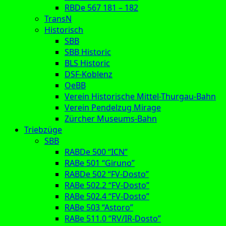
RBDe 567 181 – 182
TransN
Historisch
SBB
SBB Historic
BLS Historic
DSF-Koblenz
OeBB
Verein Historische Mittel-Thurgau-Bahn
Verein Pendelzug Mirage
Zürcher Museums-Bahn
Triebzüge
SBB
RABDe 500 “ICN”
RABe 501 “Giruno”
RABDe 502 “FV-Dosto”
RABe 502.2 “FV-Dosto”
RABe 502.4 “FV-Dosto”
RABe 503 “Astoro”
RABe 511.0 “RV/IR-Dosto”