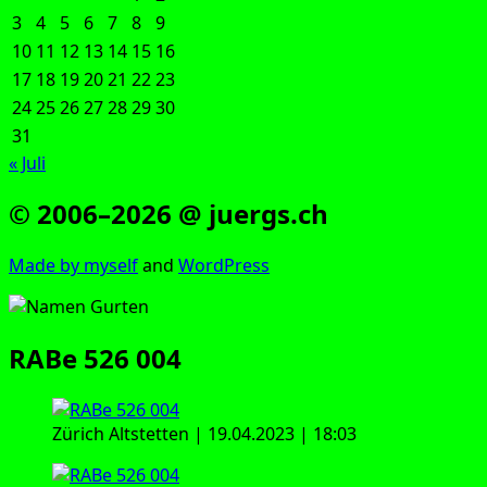
3
4
5
6
7
8
9
10
11
12
13
14
15
16
17
18
19
20
21
22
23
24
25
26
27
28
29
30
31
« Juli
© 2006–2026 @ juergs.ch
Made by mys­elf
and
Word­Press
RABe 526 004
Zürich Alt­stet­ten | 19.04.2023 | 18:03