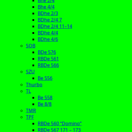
Bhe 2/4
Bhe 4/4
BDhe 2/3
BDhe 2/4 7
BDhe 2/4 11–14
BDhe 4/4
BDhe 4/6
SOB
BDe 576
RBDe 561
RBDe 566
SZU
Be 556
Thurbo
TL
Be 558
Be 8/8
TMR
TPF
RBDe 560 “Domino”
RBDe 567 171 – 173