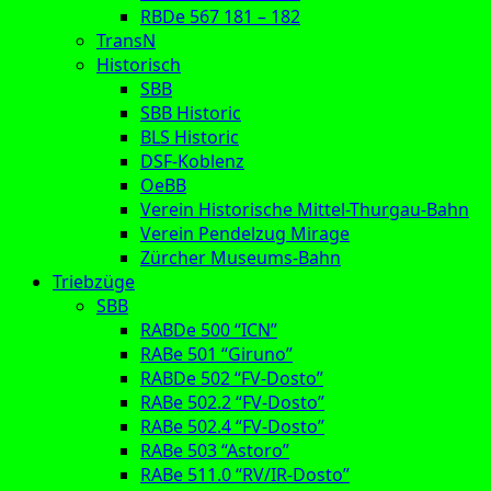
RBDe 567 181 – 182
TransN
Historisch
SBB
SBB Historic
BLS Historic
DSF-Koblenz
OeBB
Verein Historische Mittel-Thurgau-Bahn
Verein Pendelzug Mirage
Zürcher Museums-Bahn
Triebzüge
SBB
RABDe 500 “ICN”
RABe 501 “Giruno”
RABDe 502 “FV-Dosto”
RABe 502.2 “FV-Dosto”
RABe 502.4 “FV-Dosto”
RABe 503 “Astoro”
RABe 511.0 “RV/IR-Dosto”