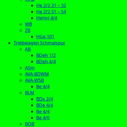
He 2/2 31 – 32
He 2/2 51 – 54
He(m) 4/4
WB
ZB
HGe 101
Triebwagen Schmalspur
AB
BDeh 1/2
BDeh 4/4
ASm
AVA-BDWM
AVA-WSB
Be 4/4
BLM
BDe 2/4
BDe 4/4
Be 4/4
Be 4/6
BOB