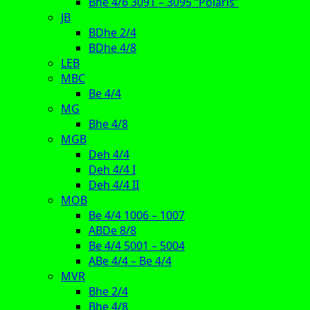
Bhe 4/6 3091 – 3095 “Polaris”
JB
BDhe 2/4
BDhe 4/8
LEB
MBC
Be 4/4
MG
Bhe 4/8
MGB
Deh 4/4
Deh 4/4 I
Deh 4/4 II
MOB
Be 4/4 1006 – 1007
ABDe 8/8
Be 4/4 5001 – 5004
ABe 4/4 – Be 4/4
MVR
Bhe 2/4
Bhe 4/8