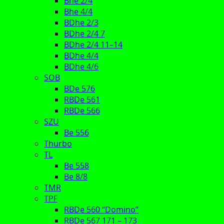
Bhe 2/4
Bhe 4/4
BDhe 2/3
BDhe 2/4 7
BDhe 2/4 11–14
BDhe 4/4
BDhe 4/6
SOB
BDe 576
RBDe 561
RBDe 566
SZU
Be 556
Thurbo
TL
Be 558
Be 8/8
TMR
TPF
RBDe 560 “Domino”
RBDe 567 171 – 173