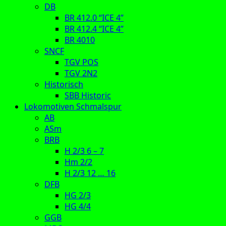
DB
BR 412.0 “ICE 4”
BR 412.4 “ICE 4”
BR 4010
SNCF
TGV POS
TGV 2N2
Historisch
SBB Historic
Lokomotiven Schmalspur
AB
ASm
BRB
H 2/3 6 – 7
Hm 2/2
H 2/3 12 … 16
DFB
HG 2/3
HG 4/4
GGB