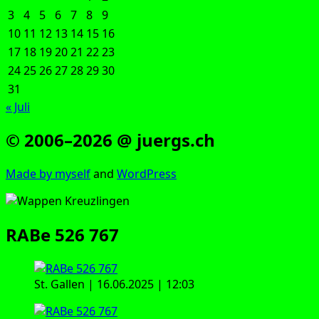
3
4
5
6
7
8
9
10
11
12
13
14
15
16
17
18
19
20
21
22
23
24
25
26
27
28
29
30
31
« Juli
© 2006–2026 @ juergs.ch
Made by mys­elf
and
Word­Press
RABe 526 767
St. Gal­len | 16.06.2025 | 12:03