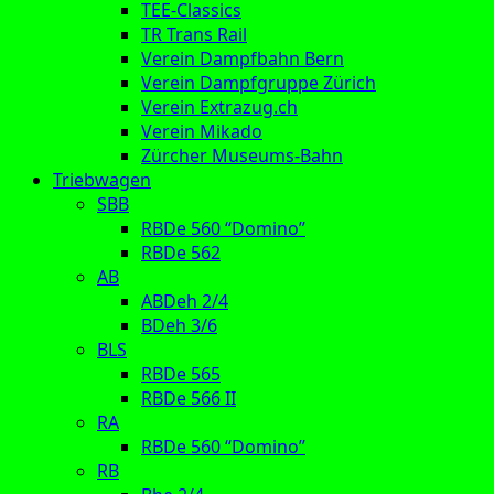
TEE-Classics
TR Trans Rail
Verein Dampfbahn Bern
Verein Dampfgruppe Zürich
Verein Extrazug.ch
Verein Mikado
Zürcher Museums-Bahn
Triebwagen
SBB
RBDe 560 “Domino”
RBDe 562
AB
ABDeh 2/4
BDeh 3/6
BLS
RBDe 565
RBDe 566 II
RA
RBDe 560 “Domino”
RB