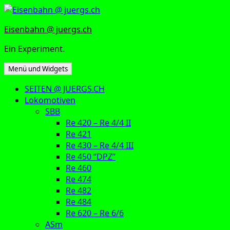
Zum
Inhalt
Eisenbahn @ juergs.ch
springen
Ein Experiment.
Menü und Widgets
SEITEN @ JUERGS.CH
Lokomotiven
SBB
Re 420 – Re 4/4 II
Re 421
Re 430 – Re 4/4 III
Re 450 “DPZ”
Re 460
Re 474
Re 482
Re 484
Re 620 – Re 6/6
ASm