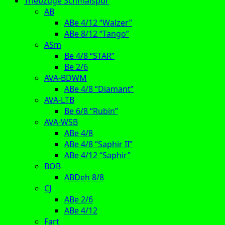
Triebzüge Schmalspur
AB
ABe 4/12 “Walzer”
ABe 8/12 “Tango”
ASm
Be 4/8 “STAR”
Be 2/6
AVA-BDWM
ABe 4/8 “Diamant”
AVA-LTB
Be 6/8 “Rubin”
AVA-WSB
ABe 4/8
ABe 4/8 “Saphir II”
ABe 4/12 “Saphir”
BOB
ABDeh 8/8
CJ
ABe 2/6
ABe 4/12
Fart