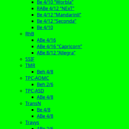
Be 4/10 “Worbla”
RABe 4/12 “NExT”
Be 4/12 “Mandarinli”
Be 4/12 “Seconda”
Be 4/10
RhB
ABe 4/16
ABe 4/16 “Capricorn”
ABe 8/12 “Allegra”
SSIF
TMR
Beh 4/8
TPC-AOMC
Beh 2/6
TPC-ASD
ABe 4/8
TransN
Be 4/8
ABe 4/8
Travys
ABe 2/6