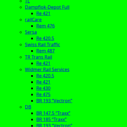
TL
Dampflok-Depot Full
Re 421
railCare
Rem 476
Sersa
Re 420.5
Swiss Rail Traffic
Rem 487
TR Trans Rail
Re 421
Widmer Rail Services
Re 420.5
Re 421
Re 430
Re 475
BR 193 “Vectron”
DB
BR 147.5 “Traxx”
BR 185 “Traxx”
BR 193 “Vectron”