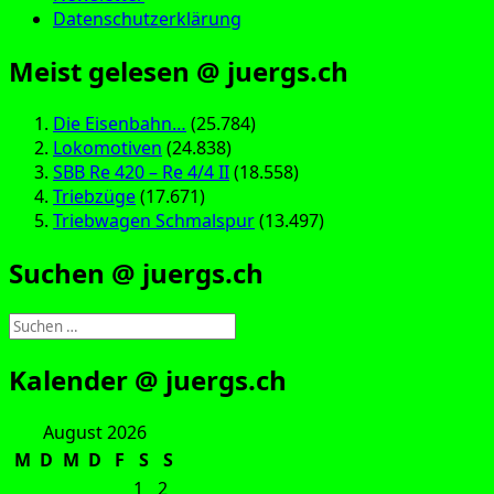
Datenschutzerklärung
Meist gelesen @ juergs.ch
Die Eisenbahn…
(25.784)
Lokomotiven
(24.838)
SBB Re 420 – Re 4/4 II
(18.558)
Triebzüge
(17.671)
Triebwagen Schmalspur
(13.497)
Suchen @ juergs.ch
Suchen
nach:
Kalender @ juergs.ch
August 2026
M
D
M
D
F
S
S
1
2