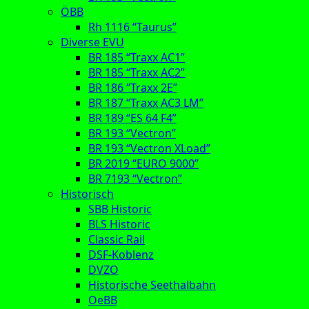
ÖBB
Rh 1116 “Taurus”
Diverse EVU
BR 185 “Traxx AC1”
BR 185 “Traxx AC2”
BR 186 “Traxx 2E”
BR 187 “Traxx AC3 LM”
BR 189 “ES 64 F4”
BR 193 “Vectron”
BR 193 “Vectron XLoad”
BR 2019 “EURO 9000”
BR 7193 “Vectron”
Historisch
SBB Historic
BLS Historic
Classic Rail
DSF-Koblenz
DVZO
Historische Seethalbahn
OeBB