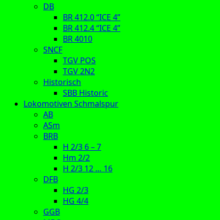
DB
BR 412.0 “ICE 4”
BR 412.4 “ICE 4”
BR 4010
SNCF
TGV POS
TGV 2N2
Historisch
SBB Historic
Lokomotiven Schmalspur
AB
ASm
BRB
H 2/3 6 – 7
Hm 2/2
H 2/3 12 … 16
DFB
HG 2/3
HG 4/4
GGB