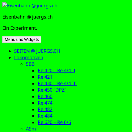
Zum
Inhalt
Eisenbahn @ juergs.ch
springen
Ein Experiment.
Menü und Widgets
SEITEN @ JUERGS.CH
Lokomotiven
SBB
Re 420 – Re 4/4 II
Re 421
Re 430 – Re 4/4 III
Re 450 “DPZ”
Re 460
Re 474
Re 482
Re 484
Re 620 – Re 6/6
ASm