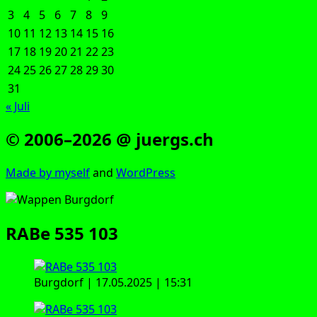
3
4
5
6
7
8
9
10
11
12
13
14
15
16
17
18
19
20
21
22
23
24
25
26
27
28
29
30
31
« Juli
© 2006–2026 @ juergs.ch
Made by mys­elf
and
Word­Press
RABe 535 103
Burg­dorf | 17.05.2025 | 15:31