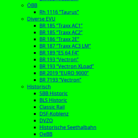
ÖBB
Rh 1116 “Taurus”
Diverse EVU
BR 185 “Traxx AC1”
BR 185 “Traxx AC2”
BR 186 “Traxx 2E”
BR 187 “Traxx AC3 LM”
BR 189 “ES 64 F4”
BR 193 “Vectron”
BR 193 “Vectron XLoad”
BR 2019 “EURO 9000”
BR 7193 “Vectron”
Historisch
SBB Historic
BLS Historic
Classic Rail
DSF-Koblenz
DVZO
Historische Seethalbahn
OeBB