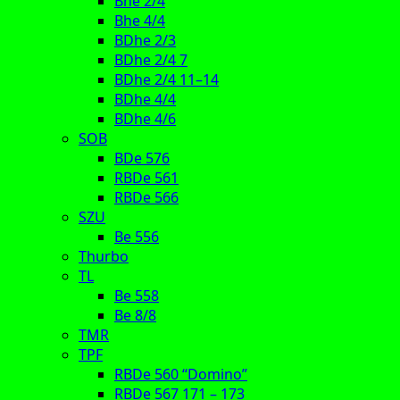
Bhe 2/4
Bhe 4/4
BDhe 2/3
BDhe 2/4 7
BDhe 2/4 11–14
BDhe 4/4
BDhe 4/6
SOB
BDe 576
RBDe 561
RBDe 566
SZU
Be 556
Thurbo
TL
Be 558
Be 8/8
TMR
TPF
RBDe 560 “Domino”
RBDe 567 171 – 173