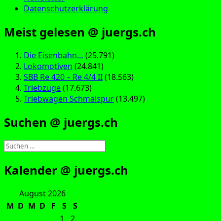
Datenschutzerklärung
Meist gelesen @ juergs.ch
Die Eisenbahn…
(25.791)
Lokomotiven
(24.841)
SBB Re 420 – Re 4/4 II
(18.563)
Triebzüge
(17.673)
Triebwagen Schmalspur
(13.497)
Suchen @ juergs.ch
Suchen
nach:
Kalender @ juergs.ch
August 2026
M
D
M
D
F
S
S
1
2