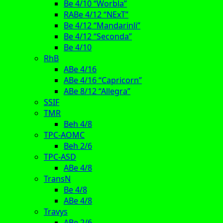
Be 4/10 “Worbla”
RABe 4/12 “NExT”
Be 4/12 “Mandarinli”
Be 4/12 “Seconda”
Be 4/10
RhB
ABe 4/16
ABe 4/16 “Capricorn”
ABe 8/12 “Allegra”
SSIF
TMR
Beh 4/8
TPC-AOMC
Beh 2/6
TPC-ASD
ABe 4/8
TransN
Be 4/8
ABe 4/8
Travys
ABe 2/6