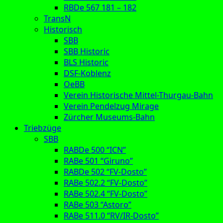
RBDe 567 181 – 182
TransN
Historisch
SBB
SBB Historic
BLS Historic
DSF-Koblenz
OeBB
Verein Historische Mittel-Thurgau-Bahn
Verein Pendelzug Mirage
Zürcher Museums-Bahn
Triebzüge
SBB
RABDe 500 “ICN”
RABe 501 “Giruno”
RABDe 502 “FV-Dosto”
RABe 502.2 “FV-Dosto”
RABe 502.4 “FV-Dosto”
RABe 503 “Astoro”
RABe 511.0 “RV/IR-Dosto”