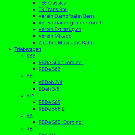
TEE-Classics
TR Trans Rail
Verein Dampfbahn Bern
Verein Dampfgruppe Zürich
Verein Extrazug.ch
Verein Mikado
Zürcher Museums-Bahn
Triebwagen
SBB
RBDe 560 “Domino”
RBDe 562
AB
ABDeh 2/4
BDeh 3/6
BLS
RBDe 565
RBDe 566 II
RA
RBDe 560 “Domino”
RB