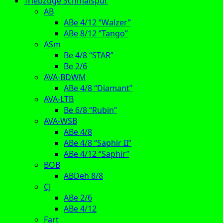
Triebzüge Schmalspur
AB
ABe 4/12 “Walzer”
ABe 8/12 “Tango”
ASm
Be 4/8 “STAR”
Be 2/6
AVA-BDWM
ABe 4/8 “Diamant”
AVA-LTB
Be 6/8 “Rubin”
AVA-WSB
ABe 4/8
ABe 4/8 “Saphir II”
ABe 4/12 “Saphir”
BOB
ABDeh 8/8
CJ
ABe 2/6
ABe 4/12
Fart