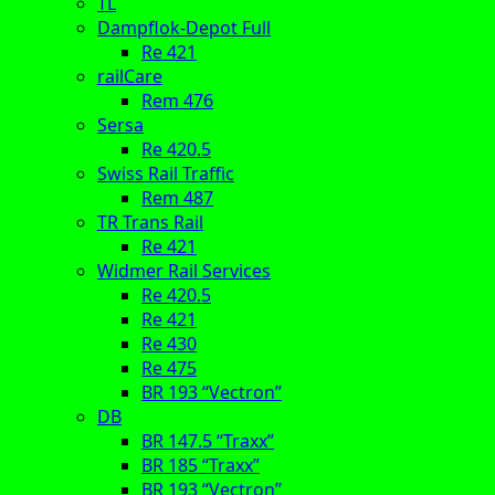
TL
Dampflok-Depot Full
Re 421
railCare
Rem 476
Sersa
Re 420.5
Swiss Rail Traffic
Rem 487
TR Trans Rail
Re 421
Widmer Rail Services
Re 420.5
Re 421
Re 430
Re 475
BR 193 “Vectron”
DB
BR 147.5 “Traxx”
BR 185 “Traxx”
BR 193 “Vectron”