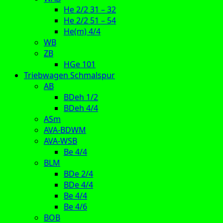
He 2/2 31 – 32
He 2/2 51 – 54
He(m) 4/4
WB
ZB
HGe 101
Triebwagen Schmalspur
AB
BDeh 1/2
BDeh 4/4
ASm
AVA-BDWM
AVA-WSB
Be 4/4
BLM
BDe 2/4
BDe 4/4
Be 4/4
Be 4/6
BOB