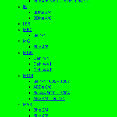
Bhe 4/6 3091 – 3095 “Polaris”
JB
BDhe 2/4
BDhe 4/8
LEB
MBC
Be 4/4
MG
Bhe 4/8
MGB
Deh 4/4
Deh 4/4 I
Deh 4/4 II
MOB
Be 4/4 1006 – 1007
ABDe 8/8
Be 4/4 5001 – 5004
ABe 4/4 – Be 4/4
MVR
Bhe 2/4
Bhe 4/8