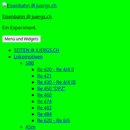
Zum
Inhalt
Eisenbahn @ juergs.ch
springen
Ein Experiment.
Menü und Widgets
SEITEN @ JUERGS.CH
Lokomotiven
SBB
Re 420 – Re 4/4 II
Re 421
Re 430 – Re 4/4 III
Re 450 “DPZ”
Re 460
Re 474
Re 482
Re 484
Re 620 – Re 6/6
ASm