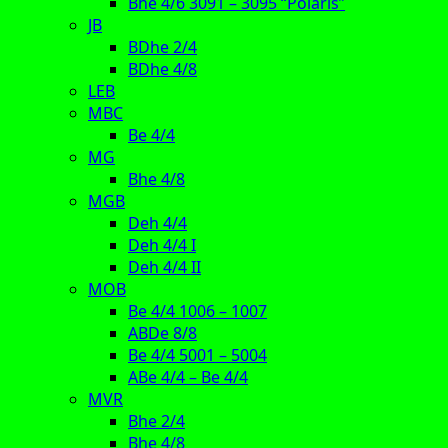
Bhe 4/6 3091 – 3095 “Polaris”
JB
BDhe 2/4
BDhe 4/8
LEB
MBC
Be 4/4
MG
Bhe 4/8
MGB
Deh 4/4
Deh 4/4 I
Deh 4/4 II
MOB
Be 4/4 1006 – 1007
ABDe 8/8
Be 4/4 5001 – 5004
ABe 4/4 – Be 4/4
MVR
Bhe 2/4
Bhe 4/8