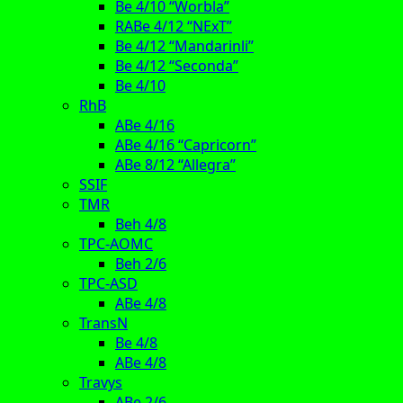
Be 4/10 “Worbla”
RABe 4/12 “NExT”
Be 4/12 “Mandarinli”
Be 4/12 “Seconda”
Be 4/10
RhB
ABe 4/16
ABe 4/16 “Capricorn”
ABe 8/12 “Allegra”
SSIF
TMR
Beh 4/8
TPC-AOMC
Beh 2/6
TPC-ASD
ABe 4/8
TransN
Be 4/8
ABe 4/8
Travys
ABe 2/6