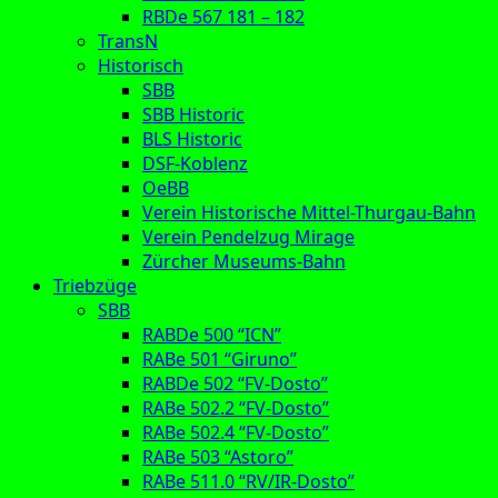
RBDe 567 181 – 182
TransN
Historisch
SBB
SBB Historic
BLS Historic
DSF-Koblenz
OeBB
Verein Historische Mittel-Thurgau-Bahn
Verein Pendelzug Mirage
Zürcher Museums-Bahn
Triebzüge
SBB
RABDe 500 “ICN”
RABe 501 “Giruno”
RABDe 502 “FV-Dosto”
RABe 502.2 “FV-Dosto”
RABe 502.4 “FV-Dosto”
RABe 503 “Astoro”
RABe 511.0 “RV/IR-Dosto”