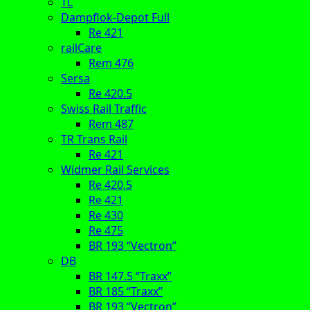
TL
Dampflok-Depot Full
Re 421
railCare
Rem 476
Sersa
Re 420.5
Swiss Rail Traffic
Rem 487
TR Trans Rail
Re 421
Widmer Rail Services
Re 420.5
Re 421
Re 430
Re 475
BR 193 “Vectron”
DB
BR 147.5 “Traxx”
BR 185 “Traxx”
BR 193 “Vectron”