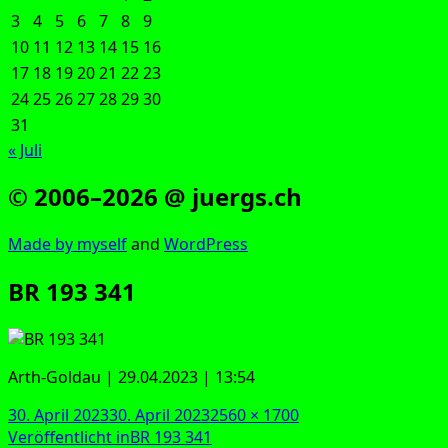
3
4
5
6
7
8
9
10
11
12
13
14
15
16
17
18
19
20
21
22
23
24
25
26
27
28
29
30
31
« Juli
© 2006–2026 @ juergs.ch
Made by mys­elf
and
Word­Press
BR 193 341
Arth-Gold­au | 29.04.2023 | 13:54
Veröffentlicht
Originalgröße
30. April 2023
30. April 2023
2560 × 1700
am
Beitragsnavigation
Veröffentlicht in
BR 193 341