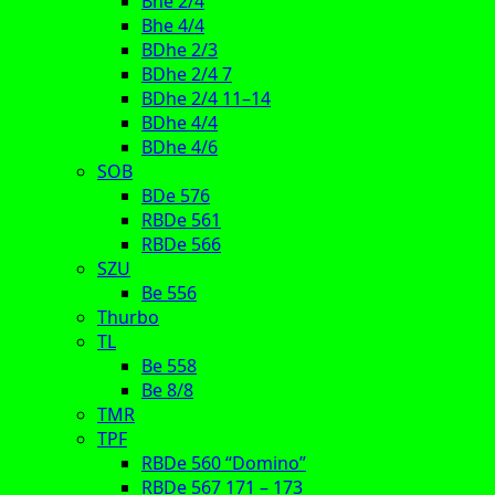
Bhe 2/4
Bhe 4/4
BDhe 2/3
BDhe 2/4 7
BDhe 2/4 11–14
BDhe 4/4
BDhe 4/6
SOB
BDe 576
RBDe 561
RBDe 566
SZU
Be 556
Thurbo
TL
Be 558
Be 8/8
TMR
TPF
RBDe 560 “Domino”
RBDe 567 171 – 173