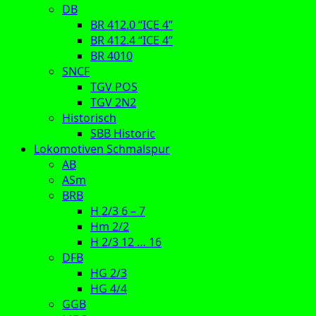
DB
BR 412.0 “ICE 4”
BR 412.4 “ICE 4”
BR 4010
SNCF
TGV POS
TGV 2N2
Historisch
SBB Historic
Lokomotiven Schmalspur
AB
ASm
BRB
H 2/3 6 – 7
Hm 2/2
H 2/3 12 … 16
DFB
HG 2/3
HG 4/4
GGB