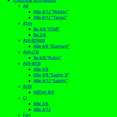
Triebzüge Schmalspur
AB
ABe 4/12 “Walzer”
ABe 8/12 “Tango”
ASm
Be 4/8 “STAR”
Be 2/6
AVA-BDWM
ABe 4/8 “Diamant”
AVA-LTB
Be 6/8 “Rubin”
AVA-WSB
ABe 4/8
ABe 4/8 “Saphir II”
ABe 4/12 “Saphir”
BOB
ABDeh 8/8
CJ
ABe 2/6
ABe 4/12
Fart