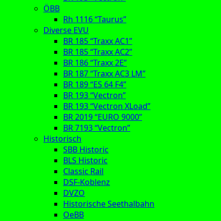
ÖBB
Rh 1116 “Taurus”
Diverse EVU
BR 185 “Traxx AC1”
BR 185 “Traxx AC2”
BR 186 “Traxx 2E”
BR 187 “Traxx AC3 LM”
BR 189 “ES 64 F4”
BR 193 “Vectron”
BR 193 “Vectron XLoad”
BR 2019 “EURO 9000”
BR 7193 “Vectron”
Historisch
SBB Historic
BLS Historic
Classic Rail
DSF-Koblenz
DVZO
Historische Seethalbahn
OeBB