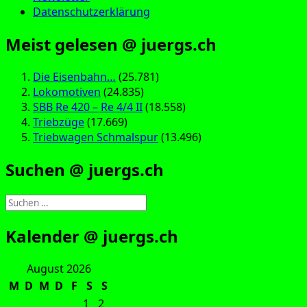
Datenschutzerklärung
Meist gelesen @ juergs.ch
Die Eisenbahn…
(25.781)
Lokomotiven
(24.835)
SBB Re 420 – Re 4/4 II
(18.558)
Triebzüge
(17.669)
Triebwagen Schmalspur
(13.496)
Suchen @ juergs.ch
Suchen
nach:
Kalender @ juergs.ch
August 2026
M
D
M
D
F
S
S
1
2