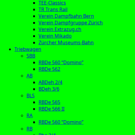
TEE-Classics
TR Trans Rail
Verein Dampfbahn Bern
Verein Dampfgruppe Zürich
Verein Extrazug.ch
Verein Mikado
Zürcher Museums-Bahn
Triebwagen
SBB
RBDe 560 “Domino”
RBDe 562
AB
ABDeh 2/4
BDeh 3/6
BLS
RBDe 565
RBDe 566 II
RA
RBDe 560 “Domino”
RB