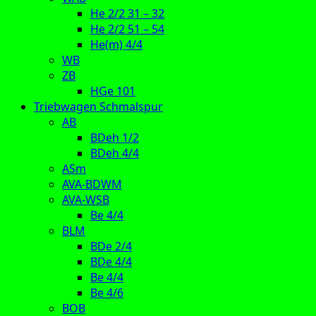
He 2/2 31 – 32
He 2/2 51 – 54
He(m) 4/4
WB
ZB
HGe 101
Triebwagen Schmalspur
AB
BDeh 1/2
BDeh 4/4
ASm
AVA-BDWM
AVA-WSB
Be 4/4
BLM
BDe 2/4
BDe 4/4
Be 4/4
Be 4/6
BOB