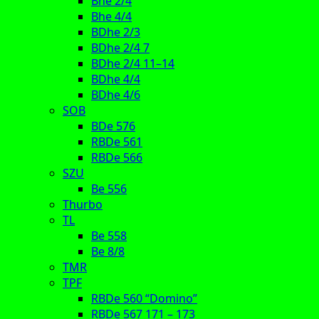
Bhe 2/4
Bhe 4/4
BDhe 2/3
BDhe 2/4 7
BDhe 2/4 11–14
BDhe 4/4
BDhe 4/6
SOB
BDe 576
RBDe 561
RBDe 566
SZU
Be 556
Thurbo
TL
Be 558
Be 8/8
TMR
TPF
RBDe 560 “Domino”
RBDe 567 171 – 173