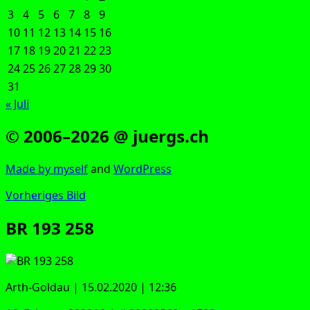
3
4
5
6
7
8
9
10
11
12
13
14
15
16
17
18
19
20
21
22
23
24
25
26
27
28
29
30
31
« Juli
© 2006–2026 @ juergs.ch
Made by mys­elf
and
Word­Press
Vorheriges Bild
BR 193 258
Arth-Gold­au | 15.02.2020 | 12:36