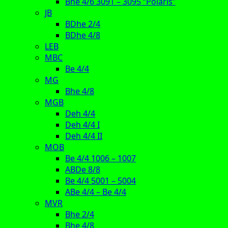
Bhe 4/6 3091 – 3095 “Polaris”
JB
BDhe 2/4
BDhe 4/8
LEB
MBC
Be 4/4
MG
Bhe 4/8
MGB
Deh 4/4
Deh 4/4 I
Deh 4/4 II
MOB
Be 4/4 1006 – 1007
ABDe 8/8
Be 4/4 5001 – 5004
ABe 4/4 – Be 4/4
MVR
Bhe 2/4
Bhe 4/8