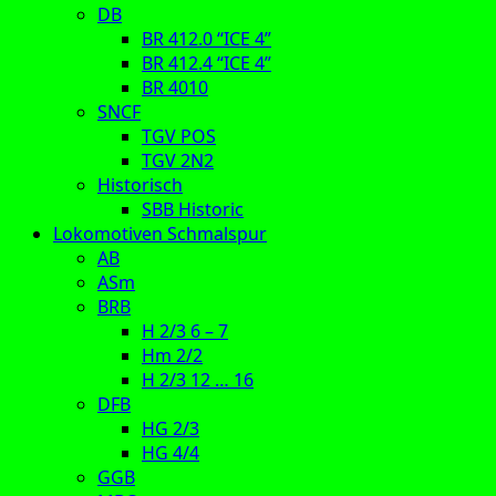
DB
BR 412.0 “ICE 4”
BR 412.4 “ICE 4”
BR 4010
SNCF
TGV POS
TGV 2N2
Historisch
SBB Historic
Lokomotiven Schmalspur
AB
ASm
BRB
H 2/3 6 – 7
Hm 2/2
H 2/3 12 … 16
DFB
HG 2/3
HG 4/4
GGB