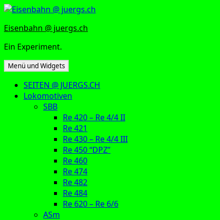
Zum
Inhalt
Eisenbahn @ juergs.ch
springen
Ein Experiment.
Menü und Widgets
SEITEN @ JUERGS.CH
Lokomotiven
SBB
Re 420 – Re 4/4 II
Re 421
Re 430 – Re 4/4 III
Re 450 “DPZ”
Re 460
Re 474
Re 482
Re 484
Re 620 – Re 6/6
ASm