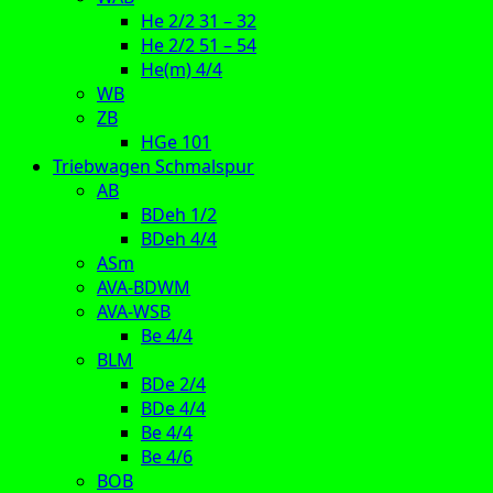
He 2/2 31 – 32
He 2/2 51 – 54
He(m) 4/4
WB
ZB
HGe 101
Triebwagen Schmalspur
AB
BDeh 1/2
BDeh 4/4
ASm
AVA-BDWM
AVA-WSB
Be 4/4
BLM
BDe 2/4
BDe 4/4
Be 4/4
Be 4/6
BOB