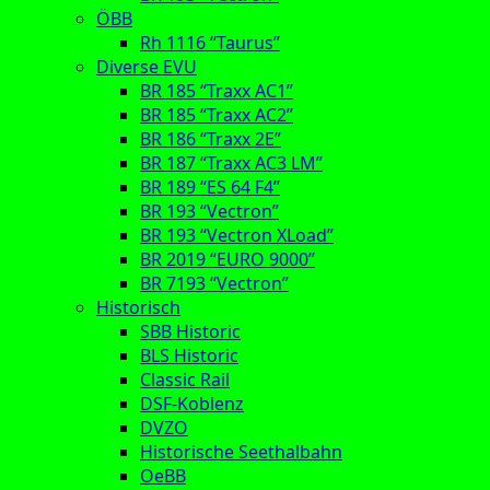
ÖBB
Rh 1116 “Taurus”
Diverse EVU
BR 185 “Traxx AC1”
BR 185 “Traxx AC2”
BR 186 “Traxx 2E”
BR 187 “Traxx AC3 LM”
BR 189 “ES 64 F4”
BR 193 “Vectron”
BR 193 “Vectron XLoad”
BR 2019 “EURO 9000”
BR 7193 “Vectron”
Historisch
SBB Historic
BLS Historic
Classic Rail
DSF-Koblenz
DVZO
Historische Seethalbahn
OeBB