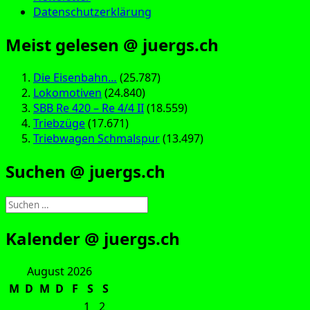
Datenschutzerklärung
Meist gelesen @ juergs.ch
Die Eisenbahn…
(25.787)
Lokomotiven
(24.840)
SBB Re 420 – Re 4/4 II
(18.559)
Triebzüge
(17.671)
Triebwagen Schmalspur
(13.497)
Suchen @ juergs.ch
Suchen
nach:
Kalender @ juergs.ch
August 2026
M
D
M
D
F
S
S
1
2