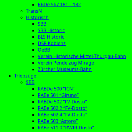
RBDe 567 181 – 182
TransN
Historisch
SBB
SBB Historic
BLS Historic
DSF-Koblenz
OeBB
Verein Historische Mittel-Thurgau-Bahn
Verein Pendelzug Mirage
Zürcher Museums-Bahn
Triebzüge
SBB
RABDe 500 “ICN”
RABe 501 “Giruno”
RABDe 502 “FV-Dosto”
RABe 502.2 “FV-Dosto”
RABe 502.4 “FV-Dosto”
RABe 503 “Astoro”
RABe 511.0 “RV/IR-Dosto”