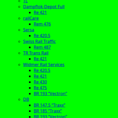
TL
Dampflok-Depot Full
Re 421
railCare
Rem 476
Sersa
Re 420.5
Swiss Rail Traffic
Rem 487
TR Trans Rail
Re 421
Widmer Rail Services
Re 420.5
Re 421
Re 430
Re 475
BR 193 “Vectron”
DB
BR 147.5 “Traxx”
BR 185 “Traxx”
BR 193 “Vectron”