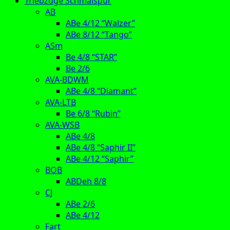
Triebzüge Schmalspur
AB
ABe 4/12 “Walzer”
ABe 8/12 “Tango”
ASm
Be 4/8 “STAR”
Be 2/6
AVA-BDWM
ABe 4/8 “Diamant”
AVA-LTB
Be 6/8 “Rubin”
AVA-WSB
ABe 4/8
ABe 4/8 “Saphir II”
ABe 4/12 “Saphir”
BOB
ABDeh 8/8
CJ
ABe 2/6
ABe 4/12
Fart