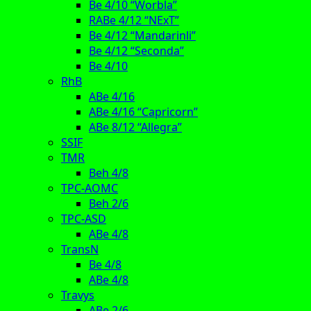
Be 4/10 “Worbla”
RABe 4/12 “NExT”
Be 4/12 “Mandarinli”
Be 4/12 “Seconda”
Be 4/10
RhB
ABe 4/16
ABe 4/16 “Capricorn”
ABe 8/12 “Allegra”
SSIF
TMR
Beh 4/8
TPC-AOMC
Beh 2/6
TPC-ASD
ABe 4/8
TransN
Be 4/8
ABe 4/8
Travys
ABe 2/6