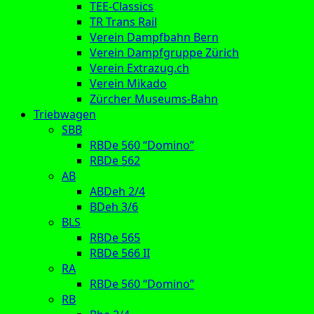
TEE-Classics
TR Trans Rail
Verein Dampfbahn Bern
Verein Dampfgruppe Zürich
Verein Extrazug.ch
Verein Mikado
Zürcher Museums-Bahn
Triebwagen
SBB
RBDe 560 “Domino”
RBDe 562
AB
ABDeh 2/4
BDeh 3/6
BLS
RBDe 565
RBDe 566 II
RA
RBDe 560 “Domino”
RB