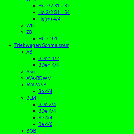
He 2/2 31 – 32
He 2/2 51 – 54
He(m) 4/4
WB
ZB
HGe 101
Triebwagen Schmalspur
AB
BDeh 1/2
BDeh 4/4
ASm
AVA-BDWM
AVA-WSB
Be 4/4
BLM
BDe 2/4
BDe 4/4
Be 4/4
Be 4/6
BOB