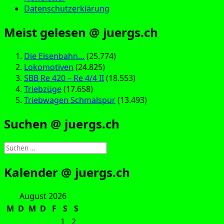
Datenschutzerklärung
Meist gelesen @ juergs.ch
Die Eisenbahn…
(25.774)
Lokomotiven
(24.825)
SBB Re 420 – Re 4/4 II
(18.553)
Triebzüge
(17.658)
Triebwagen Schmalspur
(13.493)
Suchen @ juergs.ch
Suchen
nach:
Kalender @ juergs.ch
August 2026
M
D
M
D
F
S
S
1
2