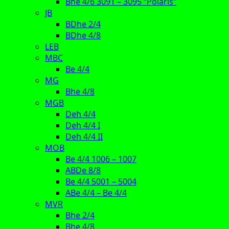
Bhe 4/6 3091 – 3095 “Polaris”
JB
BDhe 2/4
BDhe 4/8
LEB
MBC
Be 4/4
MG
Bhe 4/8
MGB
Deh 4/4
Deh 4/4 I
Deh 4/4 II
MOB
Be 4/4 1006 – 1007
ABDe 8/8
Be 4/4 5001 – 5004
ABe 4/4 – Be 4/4
MVR
Bhe 2/4
Bhe 4/8