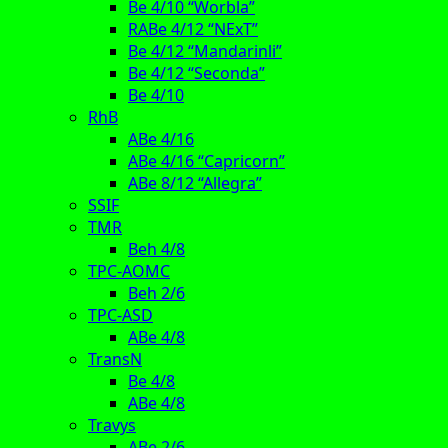
Be 4/10 “Worbla”
RABe 4/12 “NExT”
Be 4/12 “Mandarinli”
Be 4/12 “Seconda”
Be 4/10
RhB
ABe 4/16
ABe 4/16 “Capricorn”
ABe 8/12 “Allegra”
SSIF
TMR
Beh 4/8
TPC-AOMC
Beh 2/6
TPC-ASD
ABe 4/8
TransN
Be 4/8
ABe 4/8
Travys
ABe 2/6