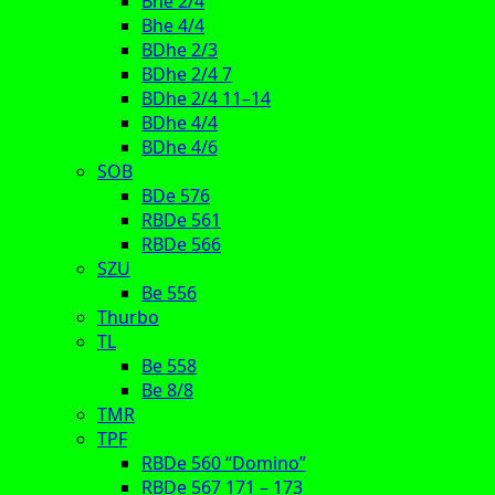
Bhe 2/4
Bhe 4/4
BDhe 2/3
BDhe 2/4 7
BDhe 2/4 11–14
BDhe 4/4
BDhe 4/6
SOB
BDe 576
RBDe 561
RBDe 566
SZU
Be 556
Thurbo
TL
Be 558
Be 8/8
TMR
TPF
RBDe 560 “Domino”
RBDe 567 171 – 173