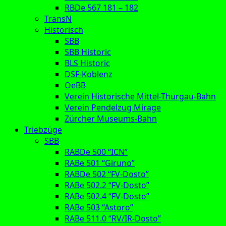
RBDe 567 181 – 182
TransN
Historisch
SBB
SBB Historic
BLS Historic
DSF-Koblenz
OeBB
Verein Historische Mittel-Thurgau-Bahn
Verein Pendelzug Mirage
Zürcher Museums-Bahn
Triebzüge
SBB
RABDe 500 “ICN”
RABe 501 “Giruno”
RABDe 502 “FV-Dosto”
RABe 502.2 “FV-Dosto”
RABe 502.4 “FV-Dosto”
RABe 503 “Astoro”
RABe 511.0 “RV/IR-Dosto”