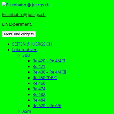
Zum
Inhalt
Eisenbahn @ juergs.ch
springen
Ein Experiment.
Menü und Widgets
SEITEN @ JUERGS.CH
Lokomotiven
SBB
Re 420 – Re 4/4 II
Re 421
Re 430 – Re 4/4 III
Re 450 “DPZ”
Re 460
Re 474
Re 482
Re 484
Re 620 – Re 6/6
ASm