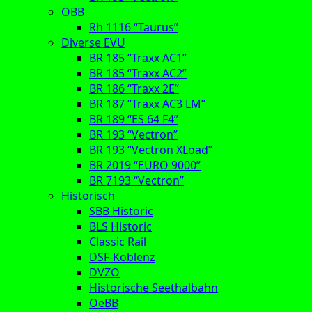
ÖBB
Rh 1116 “Taurus”
Diverse EVU
BR 185 “Traxx AC1”
BR 185 “Traxx AC2”
BR 186 “Traxx 2E”
BR 187 “Traxx AC3 LM”
BR 189 “ES 64 F4”
BR 193 “Vectron”
BR 193 “Vectron XLoad”
BR 2019 “EURO 9000”
BR 7193 “Vectron”
Historisch
SBB Historic
BLS Historic
Classic Rail
DSF-Koblenz
DVZO
Historische Seethalbahn
OeBB