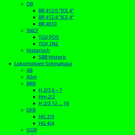
DB
BR 412.0 “ICE 4”
BR 412.4 “ICE 4”
BR 4010
SNCF
TGV POS
TGV 2N2
Historisch
SBB Historic
Lokomotiven Schmalspur
AB
ASm
BRB
H 2/3 6 – 7
Hm 2/2
H 2/3 12 … 16
DFB
HG 2/3
HG 4/4
GGB