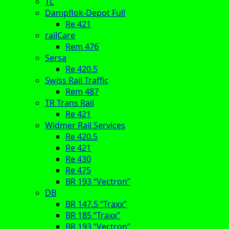
TL
Dampflok-Depot Full
Re 421
railCare
Rem 476
Sersa
Re 420.5
Swiss Rail Traffic
Rem 487
TR Trans Rail
Re 421
Widmer Rail Services
Re 420.5
Re 421
Re 430
Re 475
BR 193 “Vectron”
DB
BR 147.5 “Traxx”
BR 185 “Traxx”
BR 193 “Vectron”