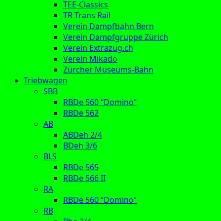
TEE-Classics
TR Trans Rail
Verein Dampfbahn Bern
Verein Dampfgruppe Zürich
Verein Extrazug.ch
Verein Mikado
Zürcher Museums-Bahn
Triebwagen
SBB
RBDe 560 “Domino”
RBDe 562
AB
ABDeh 2/4
BDeh 3/6
BLS
RBDe 565
RBDe 566 II
RA
RBDe 560 “Domino”
RB