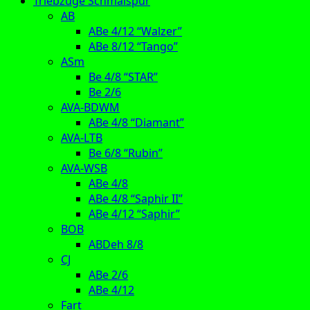
Triebzüge Schmalspur
AB
ABe 4/12 “Walzer”
ABe 8/12 “Tango”
ASm
Be 4/8 “STAR”
Be 2/6
AVA-BDWM
ABe 4/8 “Diamant”
AVA-LTB
Be 6/8 “Rubin”
AVA-WSB
ABe 4/8
ABe 4/8 “Saphir II”
ABe 4/12 “Saphir”
BOB
ABDeh 8/8
CJ
ABe 2/6
ABe 4/12
Fart