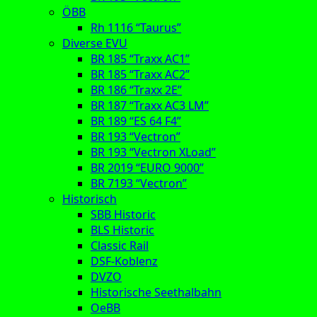
ÖBB
Rh 1116 “Taurus”
Diverse EVU
BR 185 “Traxx AC1”
BR 185 “Traxx AC2”
BR 186 “Traxx 2E”
BR 187 “Traxx AC3 LM”
BR 189 “ES 64 F4”
BR 193 “Vectron”
BR 193 “Vectron XLoad”
BR 2019 “EURO 9000”
BR 7193 “Vectron”
Historisch
SBB Historic
BLS Historic
Classic Rail
DSF-Koblenz
DVZO
Historische Seethalbahn
OeBB