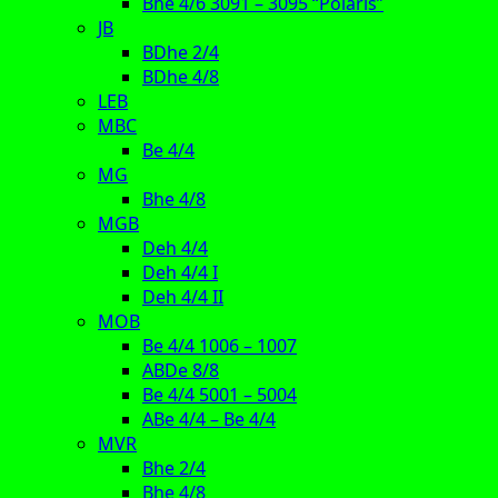
Bhe 4/6 3091 – 3095 “Polaris”
JB
BDhe 2/4
BDhe 4/8
LEB
MBC
Be 4/4
MG
Bhe 4/8
MGB
Deh 4/4
Deh 4/4 I
Deh 4/4 II
MOB
Be 4/4 1006 – 1007
ABDe 8/8
Be 4/4 5001 – 5004
ABe 4/4 – Be 4/4
MVR
Bhe 2/4
Bhe 4/8