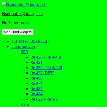
Zum
Inhalt
Eisenbahn @ juergs.ch
springen
Ein Experiment.
Menü und Widgets
SEITEN @ JUERGS.CH
Lokomotiven
SBB
Re 420 – Re 4/4 II
Re 421
Re 430 – Re 4/4 III
Re 450 “DPZ”
Re 460
Re 474
Re 482
Re 484
Re 620 – Re 6/6
ASm