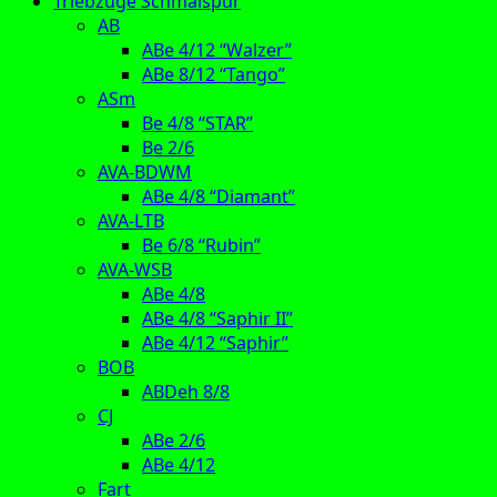
Triebzüge Schmalspur
AB
ABe 4/12 “Walzer”
ABe 8/12 “Tango”
ASm
Be 4/8 “STAR”
Be 2/6
AVA-BDWM
ABe 4/8 “Diamant”
AVA-LTB
Be 6/8 “Rubin”
AVA-WSB
ABe 4/8
ABe 4/8 “Saphir II”
ABe 4/12 “Saphir”
BOB
ABDeh 8/8
CJ
ABe 2/6
ABe 4/12
Fart