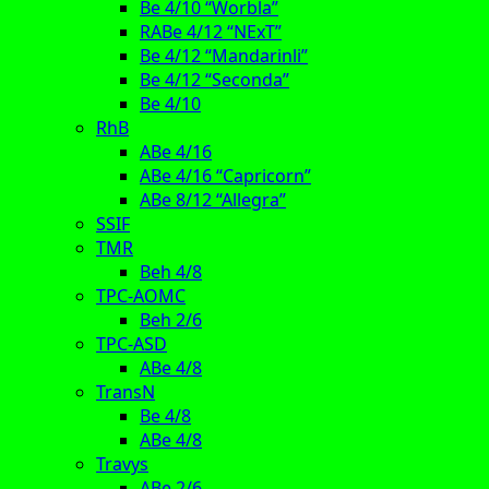
Be 4/10 “Worbla”
RABe 4/12 “NExT”
Be 4/12 “Mandarinli”
Be 4/12 “Seconda”
Be 4/10
RhB
ABe 4/16
ABe 4/16 “Capricorn”
ABe 8/12 “Allegra”
SSIF
TMR
Beh 4/8
TPC-AOMC
Beh 2/6
TPC-ASD
ABe 4/8
TransN
Be 4/8
ABe 4/8
Travys
ABe 2/6