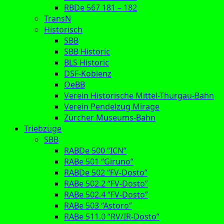
RBDe 567 181 – 182
TransN
Historisch
SBB
SBB Historic
BLS Historic
DSF-Koblenz
OeBB
Verein Historische Mittel-Thurgau-Bahn
Verein Pendelzug Mirage
Zürcher Museums-Bahn
Triebzüge
SBB
RABDe 500 “ICN”
RABe 501 “Giruno”
RABDe 502 “FV-Dosto”
RABe 502.2 “FV-Dosto”
RABe 502.4 “FV-Dosto”
RABe 503 “Astoro”
RABe 511.0 “RV/IR-Dosto”