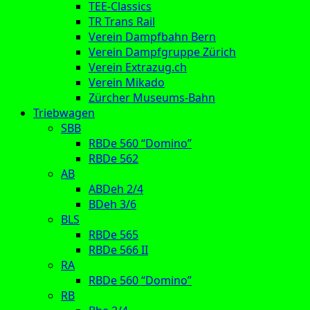
TEE-Classics
TR Trans Rail
Verein Dampfbahn Bern
Verein Dampfgruppe Zürich
Verein Extrazug.ch
Verein Mikado
Zürcher Museums-Bahn
Triebwagen
SBB
RBDe 560 “Domino”
RBDe 562
AB
ABDeh 2/4
BDeh 3/6
BLS
RBDe 565
RBDe 566 II
RA
RBDe 560 “Domino”
RB