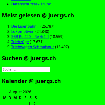
Datenschutzerklärung
Meist gelesen @ juergs.ch
Die Eisenbahn…
(25.787)
Lokomotiven
(24.840)
SBB Re 420 – Re 4/4 II
(18.559)
Triebzüge
(17.671)
Triebwagen Schmalspur
(13.497)
Suchen @ juergs.ch
Suchen
nach:
Kalender @ juergs.ch
August 2026
M
D
M
D
F
S
S
1
2