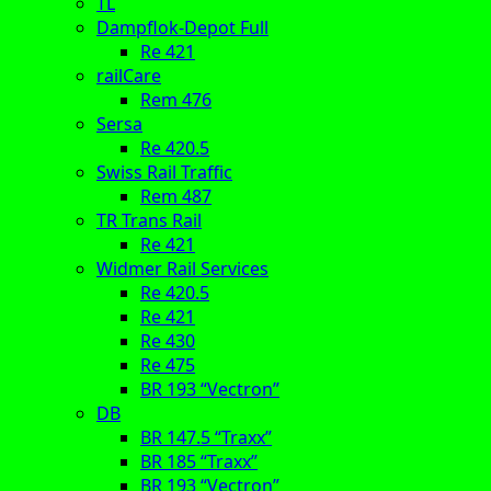
TL
Dampflok-Depot Full
Re 421
railCare
Rem 476
Sersa
Re 420.5
Swiss Rail Traffic
Rem 487
TR Trans Rail
Re 421
Widmer Rail Services
Re 420.5
Re 421
Re 430
Re 475
BR 193 “Vectron”
DB
BR 147.5 “Traxx”
BR 185 “Traxx”
BR 193 “Vectron”