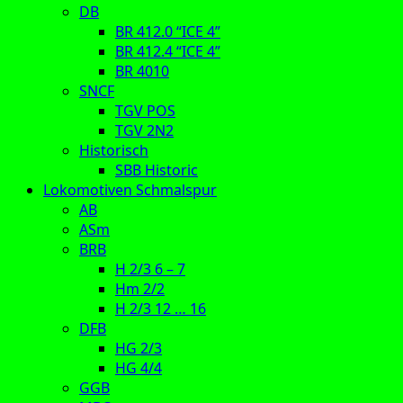
DB
BR 412.0 “ICE 4”
BR 412.4 “ICE 4”
BR 4010
SNCF
TGV POS
TGV 2N2
Historisch
SBB Historic
Lokomotiven Schmalspur
AB
ASm
BRB
H 2/3 6 – 7
Hm 2/2
H 2/3 12 … 16
DFB
HG 2/3
HG 4/4
GGB