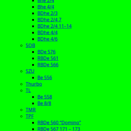
Bhe 2/4
Bhe 4/4
BDhe 2/3
BDhe 2/4 7
BDhe 2/4 11–14
BDhe 4/4
BDhe 4/6
SOB
BDe 576
RBDe 561
RBDe 566
SZU
Be 556
Thurbo
TL
Be 558
Be 8/8
TMR
TPF
RBDe 560 “Domino”
RBDe 567 171 – 173