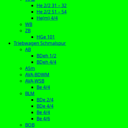
He 2/2 31 – 32
He 2/2 51 – 54
He(m) 4/4
WB
ZB
HGe 101
Triebwagen Schmalspur
AB
BDeh 1/2
BDeh 4/4
ASm
AVA-BDWM
AVA-WSB
Be 4/4
BLM
BDe 2/4
BDe 4/4
Be 4/4
Be 4/6
BOB