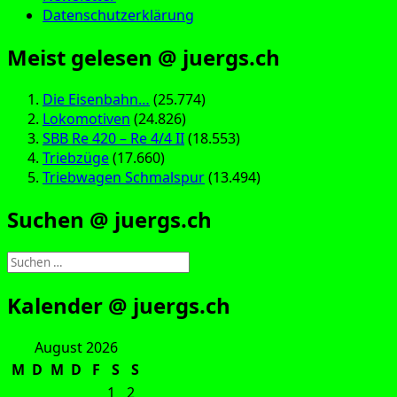
Datenschutzerklärung
Meist gelesen @ juergs.ch
Die Eisenbahn…
(25.774)
Lokomotiven
(24.826)
SBB Re 420 – Re 4/4 II
(18.553)
Triebzüge
(17.660)
Triebwagen Schmalspur
(13.494)
Suchen @ juergs.ch
Suchen
nach:
Kalender @ juergs.ch
August 2026
M
D
M
D
F
S
S
1
2