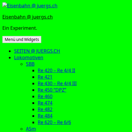
Zum
Inhalt
Eisenbahn @ juergs.ch
springen
Ein Experiment.
Menü und Widgets
SEITEN @ JUERGS.CH
Lokomotiven
SBB
Re 420 – Re 4/4 II
Re 421
Re 430 – Re 4/4 III
Re 450 “DPZ”
Re 460
Re 474
Re 482
Re 484
Re 620 – Re 6/6
ASm