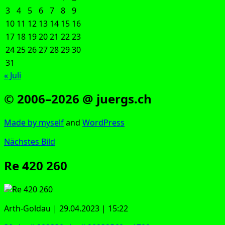
3
4
5
6
7
8
9
10
11
12
13
14
15
16
17
18
19
20
21
22
23
24
25
26
27
28
29
30
31
« Juli
© 2006–2026 @ juergs.ch
Made by mys­elf
and
Word­Press
Nächstes Bild
Re 420 260
Arth-Gold­au | 29.04.2023 | 15:22