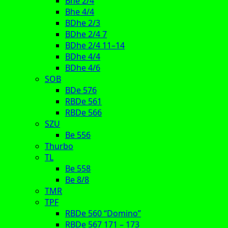
Bhe 2/4
Bhe 4/4
BDhe 2/3
BDhe 2/4 7
BDhe 2/4 11–14
BDhe 4/4
BDhe 4/6
SOB
BDe 576
RBDe 561
RBDe 566
SZU
Be 556
Thurbo
TL
Be 558
Be 8/8
TMR
TPF
RBDe 560 “Domino”
RBDe 567 171 – 173