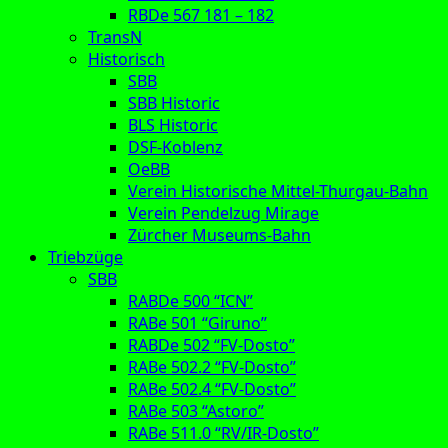
RBDe 567 181 – 182
TransN
Historisch
SBB
SBB Historic
BLS Historic
DSF-Koblenz
OeBB
Verein Historische Mittel-Thurgau-Bahn
Verein Pendelzug Mirage
Zürcher Museums-Bahn
Triebzüge
SBB
RABDe 500 “ICN”
RABe 501 “Giruno”
RABDe 502 “FV-Dosto”
RABe 502.2 “FV-Dosto”
RABe 502.4 “FV-Dosto”
RABe 503 “Astoro”
RABe 511.0 “RV/IR-Dosto”