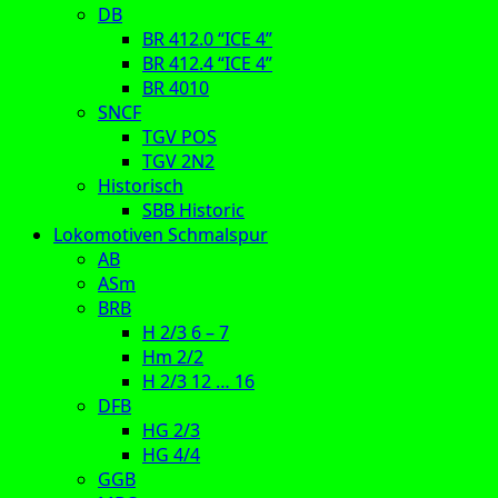
DB
BR 412.0 “ICE 4”
BR 412.4 “ICE 4”
BR 4010
SNCF
TGV POS
TGV 2N2
Historisch
SBB Historic
Lokomotiven Schmalspur
AB
ASm
BRB
H 2/3 6 – 7
Hm 2/2
H 2/3 12 … 16
DFB
HG 2/3
HG 4/4
GGB