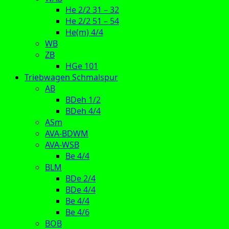
He 2/2 31 – 32
He 2/2 51 – 54
He(m) 4/4
WB
ZB
HGe 101
Triebwagen Schmalspur
AB
BDeh 1/2
BDeh 4/4
ASm
AVA-BDWM
AVA-WSB
Be 4/4
BLM
BDe 2/4
BDe 4/4
Be 4/4
Be 4/6
BOB