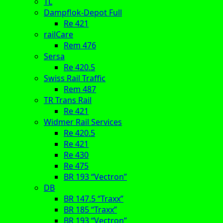
TL
Dampflok-Depot Full
Re 421
railCare
Rem 476
Sersa
Re 420.5
Swiss Rail Traffic
Rem 487
TR Trans Rail
Re 421
Widmer Rail Services
Re 420.5
Re 421
Re 430
Re 475
BR 193 “Vectron”
DB
BR 147.5 “Traxx”
BR 185 “Traxx”
BR 193 “Vectron”