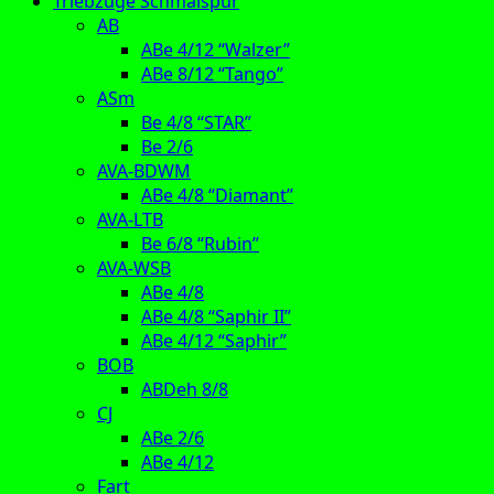
Triebzüge Schmalspur
AB
ABe 4/12 “Walzer”
ABe 8/12 “Tango”
ASm
Be 4/8 “STAR”
Be 2/6
AVA-BDWM
ABe 4/8 “Diamant”
AVA-LTB
Be 6/8 “Rubin”
AVA-WSB
ABe 4/8
ABe 4/8 “Saphir II”
ABe 4/12 “Saphir”
BOB
ABDeh 8/8
CJ
ABe 2/6
ABe 4/12
Fart