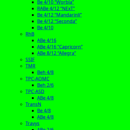
Be 4/10 “Worbla”
RABe 4/12 “NExT”
Be 4/12 “Mandarinli”
Be 4/12 “Seconda”
Be 4/10
RhB
ABe 4/16
ABe 4/16 “Capricorn”
ABe 8/12 “Allegra”
SSIF
TMR
Beh 4/8
TPC-AOMC
Beh 2/6
TPC-ASD
ABe 4/8
TransN
Be 4/8
ABe 4/8
Travys
ABe 2/6