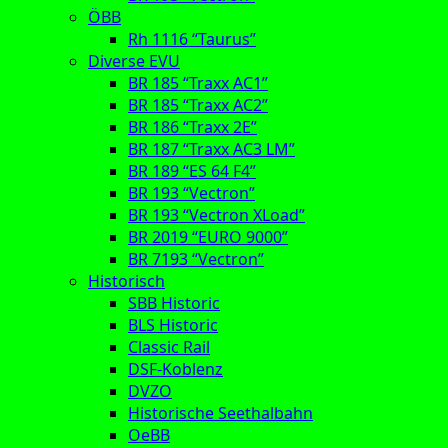
ÖBB
Rh 1116 “Taurus”
Diverse EVU
BR 185 “Traxx AC1”
BR 185 “Traxx AC2”
BR 186 “Traxx 2E”
BR 187 “Traxx AC3 LM”
BR 189 “ES 64 F4”
BR 193 “Vectron”
BR 193 “Vectron XLoad”
BR 2019 “EURO 9000”
BR 7193 “Vectron”
Historisch
SBB Historic
BLS Historic
Classic Rail
DSF-Koblenz
DVZO
Historische Seethalbahn
OeBB