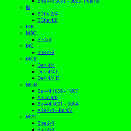
Bhe 4/6 3091 – 3095 “Polaris”
JB
BDhe 2/4
BDhe 4/8
LEB
MBC
Be 4/4
MG
Bhe 4/8
MGB
Deh 4/4
Deh 4/4 I
Deh 4/4 II
MOB
Be 4/4 1006 – 1007
ABDe 8/8
Be 4/4 5001 – 5004
ABe 4/4 – Be 4/4
MVR
Bhe 2/4
Bhe 4/8