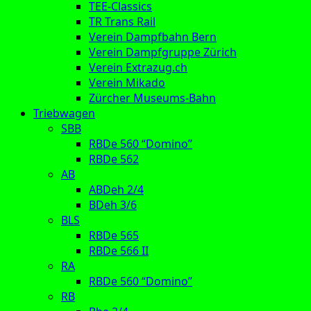
TEE-Classics
TR Trans Rail
Verein Dampfbahn Bern
Verein Dampfgruppe Zürich
Verein Extrazug.ch
Verein Mikado
Zürcher Museums-Bahn
Triebwagen
SBB
RBDe 560 “Domino”
RBDe 562
AB
ABDeh 2/4
BDeh 3/6
BLS
RBDe 565
RBDe 566 II
RA
RBDe 560 “Domino”
RB