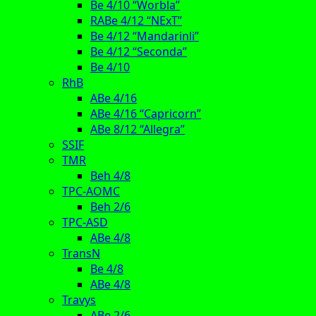
Be 4/10 “Worbla”
RABe 4/12 “NExT”
Be 4/12 “Mandarinli”
Be 4/12 “Seconda”
Be 4/10
RhB
ABe 4/16
ABe 4/16 “Capricorn”
ABe 8/12 “Allegra”
SSIF
TMR
Beh 4/8
TPC-AOMC
Beh 2/6
TPC-ASD
ABe 4/8
TransN
Be 4/8
ABe 4/8
Travys
ABe 2/6