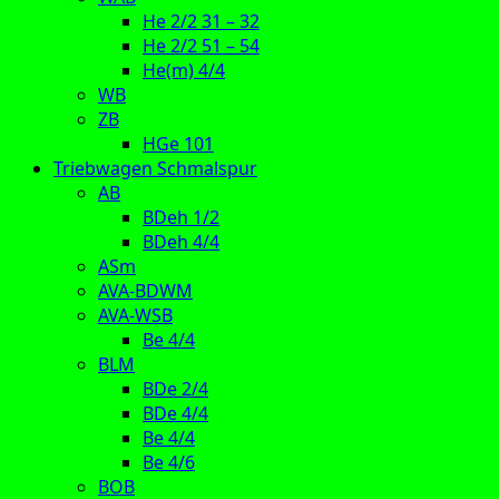
He 2/2 31 – 32
He 2/2 51 – 54
He(m) 4/4
WB
ZB
HGe 101
Triebwagen Schmalspur
AB
BDeh 1/2
BDeh 4/4
ASm
AVA-BDWM
AVA-WSB
Be 4/4
BLM
BDe 2/4
BDe 4/4
Be 4/4
Be 4/6
BOB