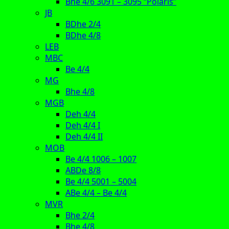
Bhe 4/6 3091 – 3095 “Polaris”
JB
BDhe 2/4
BDhe 4/8
LEB
MBC
Be 4/4
MG
Bhe 4/8
MGB
Deh 4/4
Deh 4/4 I
Deh 4/4 II
MOB
Be 4/4 1006 – 1007
ABDe 8/8
Be 4/4 5001 – 5004
ABe 4/4 – Be 4/4
MVR
Bhe 2/4
Bhe 4/8