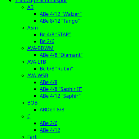
Triebzüge Schmalspur
AB
ABe 4/12 “Walzer”
ABe 8/12 “Tango”
ASm
Be 4/8 “STAR”
Be 2/6
AVA-BDWM
ABe 4/8 “Diamant”
AVA-LTB
Be 6/8 “Rubin”
AVA-WSB
ABe 4/8
ABe 4/8 “Saphir II”
ABe 4/12 “Saphir”
BOB
ABDeh 8/8
CJ
ABe 2/6
ABe 4/12
Fart