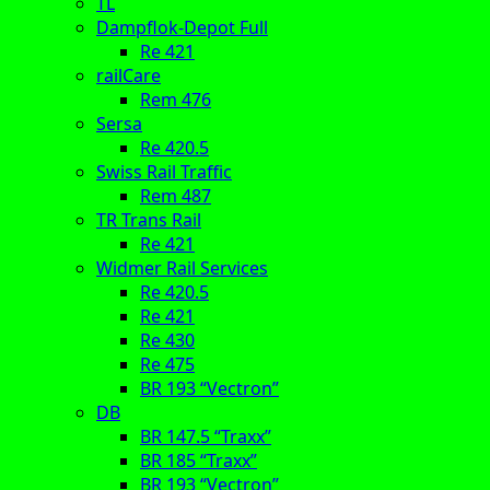
TL
Dampflok-Depot Full
Re 421
railCare
Rem 476
Sersa
Re 420.5
Swiss Rail Traffic
Rem 487
TR Trans Rail
Re 421
Widmer Rail Services
Re 420.5
Re 421
Re 430
Re 475
BR 193 “Vectron”
DB
BR 147.5 “Traxx”
BR 185 “Traxx”
BR 193 “Vectron”