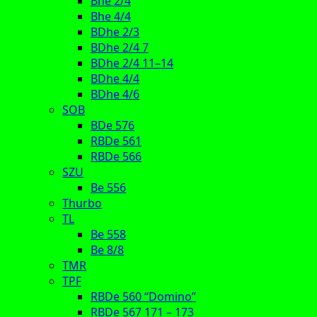
Bhe 2/4
Bhe 4/4
BDhe 2/3
BDhe 2/4 7
BDhe 2/4 11–14
BDhe 4/4
BDhe 4/6
SOB
BDe 576
RBDe 561
RBDe 566
SZU
Be 556
Thurbo
TL
Be 558
Be 8/8
TMR
TPF
RBDe 560 “Domino”
RBDe 567 171 – 173