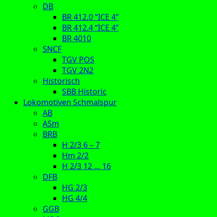
DB
BR 412.0 “ICE 4”
BR 412.4 “ICE 4”
BR 4010
SNCF
TGV POS
TGV 2N2
Historisch
SBB Historic
Lokomotiven Schmalspur
AB
ASm
BRB
H 2/3 6 – 7
Hm 2/2
H 2/3 12 … 16
DFB
HG 2/3
HG 4/4
GGB