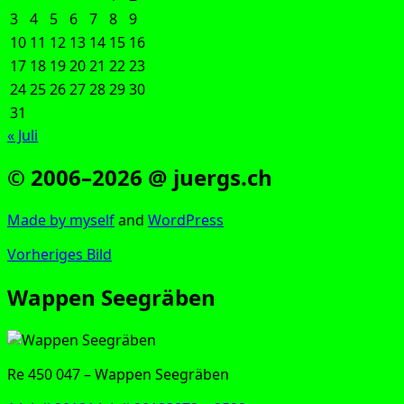
3
4
5
6
7
8
9
10
11
12
13
14
15
16
17
18
19
20
21
22
23
24
25
26
27
28
29
30
31
« Juli
© 2006–2026 @ juergs.ch
Made by mys­elf
and
Word­Press
Vorheriges Bild
Wappen Seegräben
Re 450 047 – Wap­pen Seegräben