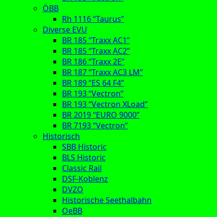
ÖBB
Rh 1116 “Taurus”
Diverse EVU
BR 185 “Traxx AC1”
BR 185 “Traxx AC2”
BR 186 “Traxx 2E”
BR 187 “Traxx AC3 LM”
BR 189 “ES 64 F4”
BR 193 “Vectron”
BR 193 “Vectron XLoad”
BR 2019 “EURO 9000”
BR 7193 “Vectron”
Historisch
SBB Historic
BLS Historic
Classic Rail
DSF-Koblenz
DVZO
Historische Seethalbahn
OeBB