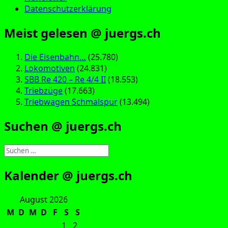
Datenschutzerklärung
Meist gelesen @ juergs.ch
Die Eisenbahn…
(25.780)
Lokomotiven
(24.831)
SBB Re 420 – Re 4/4 II
(18.553)
Triebzüge
(17.663)
Triebwagen Schmalspur
(13.494)
Suchen @ juergs.ch
Suchen
nach:
Kalender @ juergs.ch
August 2026
M
D
M
D
F
S
S
1
2