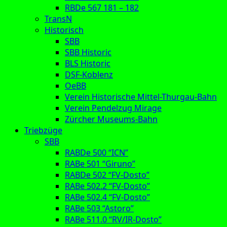
RBDe 567 181 – 182
TransN
Historisch
SBB
SBB Historic
BLS Historic
DSF-Koblenz
OeBB
Verein Historische Mittel-Thurgau-Bahn
Verein Pendelzug Mirage
Zürcher Museums-Bahn
Triebzüge
SBB
RABDe 500 “ICN”
RABe 501 “Giruno”
RABDe 502 “FV-Dosto”
RABe 502.2 “FV-Dosto”
RABe 502.4 “FV-Dosto”
RABe 503 “Astoro”
RABe 511.0 “RV/IR-Dosto”