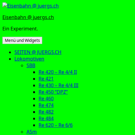
Zum
Inhalt
Eisenbahn @ juergs.ch
springen
Ein Experiment.
Menü und Widgets
SEITEN @ JUERGS.CH
Lokomotiven
SBB
Re 420 – Re 4/4 II
Re 421
Re 430 – Re 4/4 III
Re 450 “DPZ”
Re 460
Re 474
Re 482
Re 484
Re 620 – Re 6/6
ASm