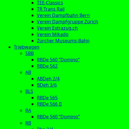
TEE-Classics
TR Trans Rail
Verein Dampfbahn Bern
Verein Dampfgruppe Zürich
Verein Extrazug.ch
Verein Mikado
Zürcher Museums-Bahn
Triebwagen
SBB
RBDe 560 “Domino”
RBDe 562
AB
ABDeh 2/4
BDeh 3/6
BLS
RBDe 565
RBDe 566 II
RA
RBDe 560 “Domino”
RB