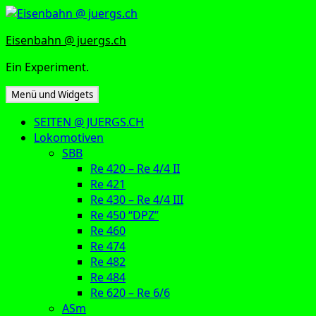
Zum
Inhalt
Eisenbahn @ juergs.ch
springen
Ein Experiment.
Menü und Widgets
SEITEN @ JUERGS.CH
Lokomotiven
SBB
Re 420 – Re 4/4 II
Re 421
Re 430 – Re 4/4 III
Re 450 “DPZ”
Re 460
Re 474
Re 482
Re 484
Re 620 – Re 6/6
ASm