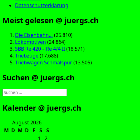
Datenschutzerklärung
Meist gelesen @ juergs.ch
Die Eisenbahn…
(25.810)
Lokomotiven
(24.864)
SBB Re 420 – Re 4/4 II
(18.571)
Triebzüge
(17.688)
Triebwagen Schmalspur
(13.505)
Suchen @ juergs.ch
Suchen
nach:
Kalender @ juergs.ch
August 2026
M
D
M
D
F
S
S
1
2