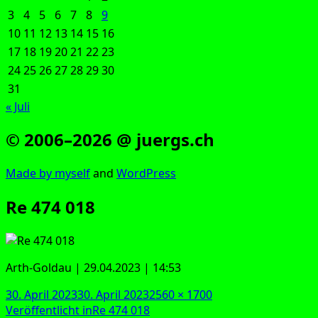
3
4
5
6
7
8
9
10
11
12
13
14
15
16
17
18
19
20
21
22
23
24
25
26
27
28
29
30
31
« Juli
© 2006–2026 @ juergs.ch
Made by mys­elf
and
Word­Press
Re 474 018
Arth-Gold­au | 29.04.2023 | 14:53
Veröffentlicht
Originalgröße
30. April 2023
30. April 2023
2560 × 1700
am
Beitragsnavigation
Veröffentlicht in
Re 474 018