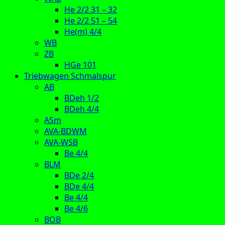
He 2/2 31 – 32
He 2/2 51 – 54
He(m) 4/4
WB
ZB
HGe 101
Triebwagen Schmalspur
AB
BDeh 1/2
BDeh 4/4
ASm
AVA-BDWM
AVA-WSB
Be 4/4
BLM
BDe 2/4
BDe 4/4
Be 4/4
Be 4/6
BOB