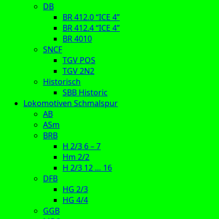
DB
BR 412.0 “ICE 4”
BR 412.4 “ICE 4”
BR 4010
SNCF
TGV POS
TGV 2N2
Historisch
SBB Historic
Lokomotiven Schmalspur
AB
ASm
BRB
H 2/3 6 – 7
Hm 2/2
H 2/3 12 … 16
DFB
HG 2/3
HG 4/4
GGB