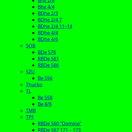
Bhe 2/4
Bhe 4/4
BDhe 2/3
BDhe 2/4 7
BDhe 2/4 11–14
BDhe 4/4
BDhe 4/6
SOB
BDe 576
RBDe 561
RBDe 566
SZU
Be 556
Thurbo
TL
Be 558
Be 8/8
TMR
TPF
RBDe 560 “Domino”
RBDe 567 171 – 173