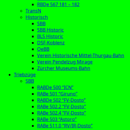
RBDe 567 181 – 182
TransN
Historisch
SBB
SBB Historic
BLS Historic
DSF-Koblenz
OeBB
Verein Historische Mittel-Thurgau-Bahn
Verein Pendelzug Mirage
Zürcher Museums-Bahn
Triebzüge
SBB
RABDe 500 “ICN”
RABe 501 “Giruno”
RABDe 502 “FV-Dosto”
RABe 502.2 “FV-Dosto”
RABe 502.4 “FV-Dosto”
RABe 503 “Astoro”
RABe 511.0 “RV/IR-Dosto”