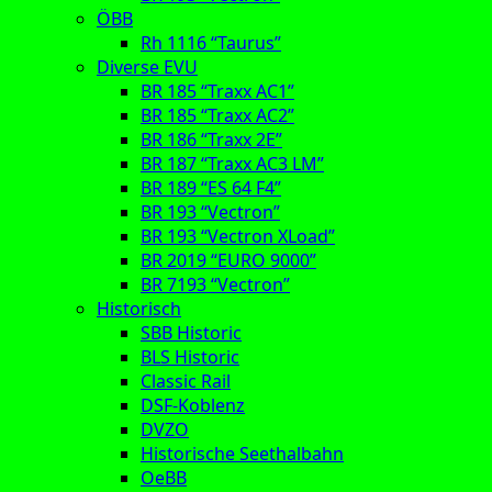
ÖBB
Rh 1116 “Taurus”
Diverse EVU
BR 185 “Traxx AC1”
BR 185 “Traxx AC2”
BR 186 “Traxx 2E”
BR 187 “Traxx AC3 LM”
BR 189 “ES 64 F4”
BR 193 “Vectron”
BR 193 “Vectron XLoad”
BR 2019 “EURO 9000”
BR 7193 “Vectron”
Historisch
SBB Historic
BLS Historic
Classic Rail
DSF-Koblenz
DVZO
Historische Seethalbahn
OeBB