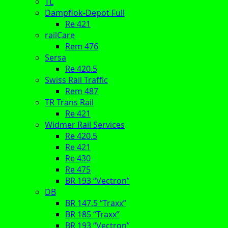
TL
Dampflok-Depot Full
Re 421
railCare
Rem 476
Sersa
Re 420.5
Swiss Rail Traffic
Rem 487
TR Trans Rail
Re 421
Widmer Rail Services
Re 420.5
Re 421
Re 430
Re 475
BR 193 “Vectron”
DB
BR 147.5 “Traxx”
BR 185 “Traxx”
BR 193 “Vectron”