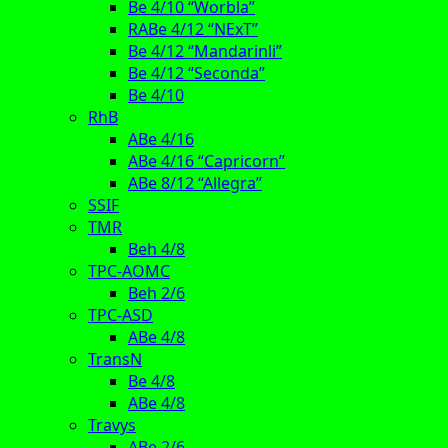
Be 4/10 “Worbla”
RABe 4/12 “NExT”
Be 4/12 “Mandarinli”
Be 4/12 “Seconda”
Be 4/10
RhB
ABe 4/16
ABe 4/16 “Capricorn”
ABe 8/12 “Allegra”
SSIF
TMR
Beh 4/8
TPC-AOMC
Beh 2/6
TPC-ASD
ABe 4/8
TransN
Be 4/8
ABe 4/8
Travys
ABe 2/6