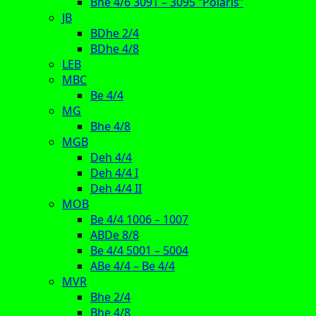
Bhe 4/6 3091 – 3095 “Polaris”
JB
BDhe 2/4
BDhe 4/8
LEB
MBC
Be 4/4
MG
Bhe 4/8
MGB
Deh 4/4
Deh 4/4 I
Deh 4/4 II
MOB
Be 4/4 1006 – 1007
ABDe 8/8
Be 4/4 5001 – 5004
ABe 4/4 – Be 4/4
MVR
Bhe 2/4
Bhe 4/8