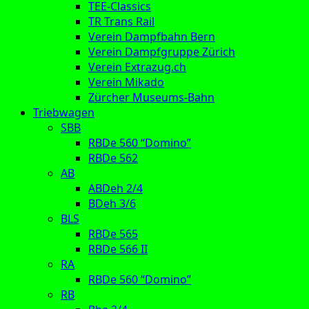
TEE-Classics
TR Trans Rail
Verein Dampfbahn Bern
Verein Dampfgruppe Zürich
Verein Extrazug.ch
Verein Mikado
Zürcher Museums-Bahn
Triebwagen
SBB
RBDe 560 “Domino”
RBDe 562
AB
ABDeh 2/4
BDeh 3/6
BLS
RBDe 565
RBDe 566 II
RA
RBDe 560 “Domino”
RB