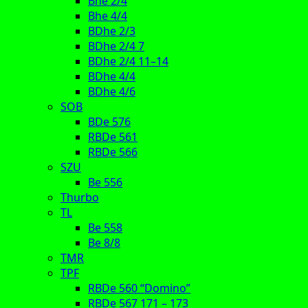
Bhe 2/4
Bhe 4/4
BDhe 2/3
BDhe 2/4 7
BDhe 2/4 11–14
BDhe 4/4
BDhe 4/6
SOB
BDe 576
RBDe 561
RBDe 566
SZU
Be 556
Thurbo
TL
Be 558
Be 8/8
TMR
TPF
RBDe 560 “Domino”
RBDe 567 171 – 173