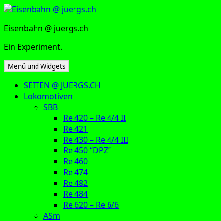
Zum
Inhalt
Eisenbahn @ juergs.ch
springen
Ein Experiment.
Menü und Widgets
SEITEN @ JUERGS.CH
Lokomotiven
SBB
Re 420 – Re 4/4 II
Re 421
Re 430 – Re 4/4 III
Re 450 “DPZ”
Re 460
Re 474
Re 482
Re 484
Re 620 – Re 6/6
ASm