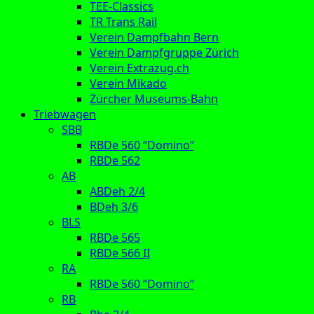
TEE-Classics
TR Trans Rail
Verein Dampfbahn Bern
Verein Dampfgruppe Zürich
Verein Extrazug.ch
Verein Mikado
Zürcher Museums-Bahn
Triebwagen
SBB
RBDe 560 “Domino”
RBDe 562
AB
ABDeh 2/4
BDeh 3/6
BLS
RBDe 565
RBDe 566 II
RA
RBDe 560 “Domino”
RB