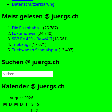
Datenschutzerklärung
Meist gelesen @ juergs.ch
Die Eisenbahn…
(25.787)
Lokomotiven
(24.840)
SBB Re 420 – Re 4/4 II
(18.561)
Triebzüge
(17.671)
Triebwagen Schmalspur
(13.497)
Suchen @ juergs.ch
Suchen
nach:
Kalender @ juergs.ch
August 2026
M
D
M
D
F
S
S
1
2