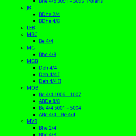
Bhe 4/6 3091 – 3095 “Polaris”
JB
BDhe 2/4
BDhe 4/8
LEB
MBC
Be 4/4
MG
Bhe 4/8
MGB
Deh 4/4
Deh 4/4 I
Deh 4/4 II
MOB
Be 4/4 1006 – 1007
ABDe 8/8
Be 4/4 5001 – 5004
ABe 4/4 – Be 4/4
MVR
Bhe 2/4
Bhe 4/8