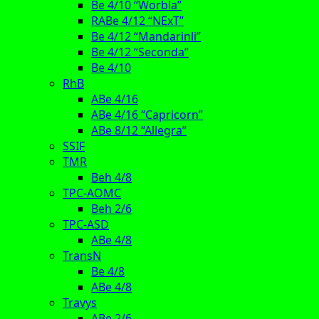
Be 4/10 “Worbla”
RABe 4/12 “NExT”
Be 4/12 “Mandarinli”
Be 4/12 “Seconda”
Be 4/10
RhB
ABe 4/16
ABe 4/16 “Capricorn”
ABe 8/12 “Allegra”
SSIF
TMR
Beh 4/8
TPC-AOMC
Beh 2/6
TPC-ASD
ABe 4/8
TransN
Be 4/8
ABe 4/8
Travys
ABe 2/6