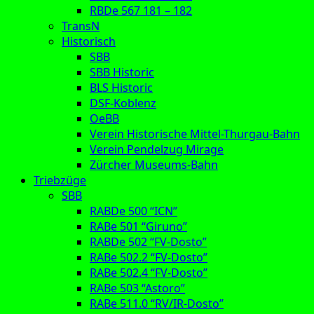
RBDe 567 181 – 182
TransN
Historisch
SBB
SBB Historic
BLS Historic
DSF-Koblenz
OeBB
Verein Historische Mittel-Thurgau-Bahn
Verein Pendelzug Mirage
Zürcher Museums-Bahn
Triebzüge
SBB
RABDe 500 “ICN”
RABe 501 “Giruno”
RABDe 502 “FV-Dosto”
RABe 502.2 “FV-Dosto”
RABe 502.4 “FV-Dosto”
RABe 503 “Astoro”
RABe 511.0 “RV/IR-Dosto”