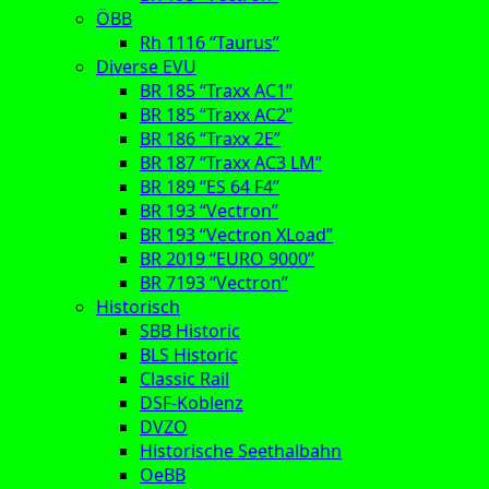
ÖBB
Rh 1116 “Taurus”
Diverse EVU
BR 185 “Traxx AC1”
BR 185 “Traxx AC2”
BR 186 “Traxx 2E”
BR 187 “Traxx AC3 LM”
BR 189 “ES 64 F4”
BR 193 “Vectron”
BR 193 “Vectron XLoad”
BR 2019 “EURO 9000”
BR 7193 “Vectron”
Historisch
SBB Historic
BLS Historic
Classic Rail
DSF-Koblenz
DVZO
Historische Seethalbahn
OeBB