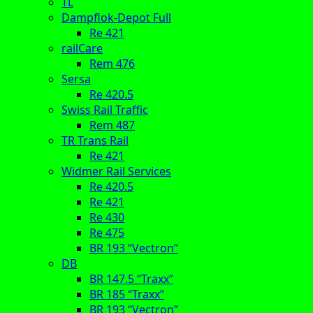
TL
Dampflok-Depot Full
Re 421
railCare
Rem 476
Sersa
Re 420.5
Swiss Rail Traffic
Rem 487
TR Trans Rail
Re 421
Widmer Rail Services
Re 420.5
Re 421
Re 430
Re 475
BR 193 “Vectron”
DB
BR 147.5 “Traxx”
BR 185 “Traxx”
BR 193 “Vectron”