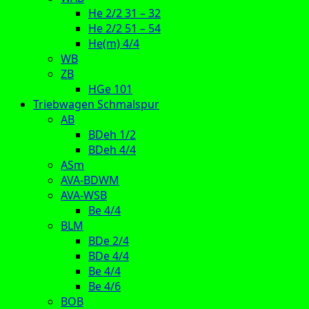
He 2/2 31 – 32
He 2/2 51 – 54
He(m) 4/4
WB
ZB
HGe 101
Triebwagen Schmalspur
AB
BDeh 1/2
BDeh 4/4
ASm
AVA-BDWM
AVA-WSB
Be 4/4
BLM
BDe 2/4
BDe 4/4
Be 4/4
Be 4/6
BOB