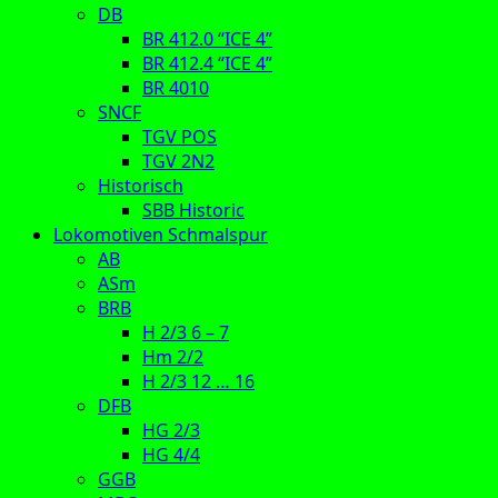
DB
BR 412.0 “ICE 4”
BR 412.4 “ICE 4”
BR 4010
SNCF
TGV POS
TGV 2N2
Historisch
SBB Historic
Lokomotiven Schmalspur
AB
ASm
BRB
H 2/3 6 – 7
Hm 2/2
H 2/3 12 … 16
DFB
HG 2/3
HG 4/4
GGB