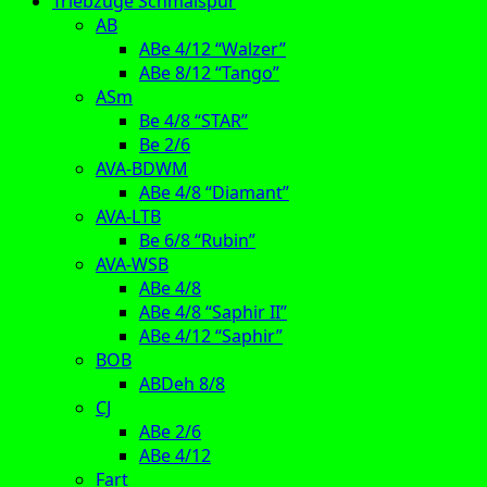
Triebzüge Schmalspur
AB
ABe 4/12 “Walzer”
ABe 8/12 “Tango”
ASm
Be 4/8 “STAR”
Be 2/6
AVA-BDWM
ABe 4/8 “Diamant”
AVA-LTB
Be 6/8 “Rubin”
AVA-WSB
ABe 4/8
ABe 4/8 “Saphir II”
ABe 4/12 “Saphir”
BOB
ABDeh 8/8
CJ
ABe 2/6
ABe 4/12
Fart