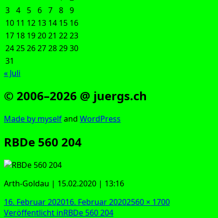
3
4
5
6
7
8
9
10
11
12
13
14
15
16
17
18
19
20
21
22
23
24
25
26
27
28
29
30
31
« Juli
© 2006–2026 @ juergs.ch
Made by mys­elf
and
Word­Press
RBDe 560 204
Arth-Gold­au | 15.02.2020 | 13:16
Veröffentlicht
Originalgröße
16. Februar 2020
16. Februar 2020
2560 × 1700
am
Beitragsnavigation
Veröffentlicht in
RBDe 560 204