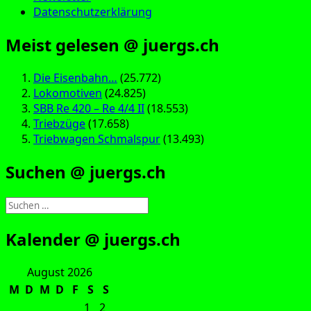
Datenschutzerklärung
Meist gelesen @ juergs.ch
Die Eisenbahn…
(25.772)
Lokomotiven
(24.825)
SBB Re 420 – Re 4/4 II
(18.553)
Triebzüge
(17.658)
Triebwagen Schmalspur
(13.493)
Suchen @ juergs.ch
Suchen
nach:
Kalender @ juergs.ch
August 2026
M
D
M
D
F
S
S
1
2