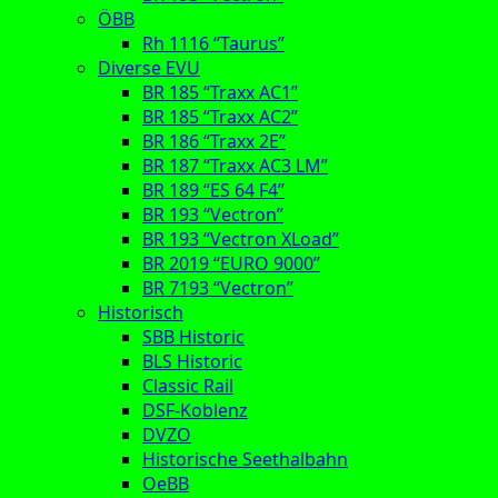
ÖBB
Rh 1116 “Taurus”
Diverse EVU
BR 185 “Traxx AC1”
BR 185 “Traxx AC2”
BR 186 “Traxx 2E”
BR 187 “Traxx AC3 LM”
BR 189 “ES 64 F4”
BR 193 “Vectron”
BR 193 “Vectron XLoad”
BR 2019 “EURO 9000”
BR 7193 “Vectron”
Historisch
SBB Historic
BLS Historic
Classic Rail
DSF-Koblenz
DVZO
Historische Seethalbahn
OeBB