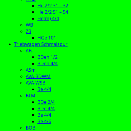
He 2/2 31 – 32
He 2/2 51 – 54
He(m) 4/4
WB
ZB
HGe 101
Triebwagen Schmalspur
AB
BDeh 1/2
BDeh 4/4
ASm
AVA-BDWM
AVA-WSB
Be 4/4
BLM
BDe 2/4
BDe 4/4
Be 4/4
Be 4/6
BOB