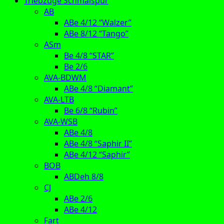
Triebzüge Schmalspur
AB
ABe 4/12 “Walzer”
ABe 8/12 “Tango”
ASm
Be 4/8 “STAR”
Be 2/6
AVA-BDWM
ABe 4/8 “Diamant”
AVA-LTB
Be 6/8 “Rubin”
AVA-WSB
ABe 4/8
ABe 4/8 “Saphir II”
ABe 4/12 “Saphir”
BOB
ABDeh 8/8
CJ
ABe 2/6
ABe 4/12
Fart