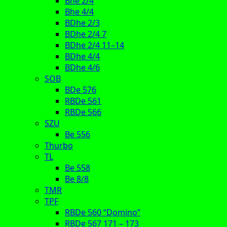
Bhe 2/4
Bhe 4/4
BDhe 2/3
BDhe 2/4 7
BDhe 2/4 11–14
BDhe 4/4
BDhe 4/6
SOB
BDe 576
RBDe 561
RBDe 566
SZU
Be 556
Thurbo
TL
Be 558
Be 8/8
TMR
TPF
RBDe 560 “Domino”
RBDe 567 171 – 173