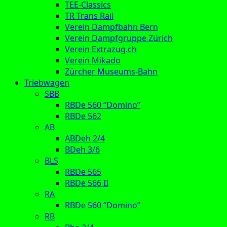
TEE-Classics
TR Trans Rail
Verein Dampfbahn Bern
Verein Dampfgruppe Zürich
Verein Extrazug.ch
Verein Mikado
Zürcher Museums-Bahn
Triebwagen
SBB
RBDe 560 “Domino”
RBDe 562
AB
ABDeh 2/4
BDeh 3/6
BLS
RBDe 565
RBDe 566 II
RA
RBDe 560 “Domino”
RB