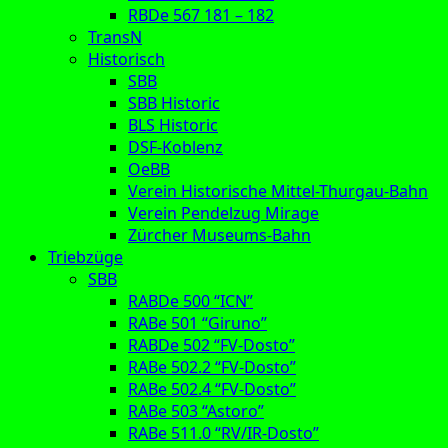
RBDe 567 181 – 182
TransN
Historisch
SBB
SBB Historic
BLS Historic
DSF-Koblenz
OeBB
Verein Historische Mittel-Thurgau-Bahn
Verein Pendelzug Mirage
Zürcher Museums-Bahn
Triebzüge
SBB
RABDe 500 “ICN”
RABe 501 “Giruno”
RABDe 502 “FV-Dosto”
RABe 502.2 “FV-Dosto”
RABe 502.4 “FV-Dosto”
RABe 503 “Astoro”
RABe 511.0 “RV/IR-Dosto”