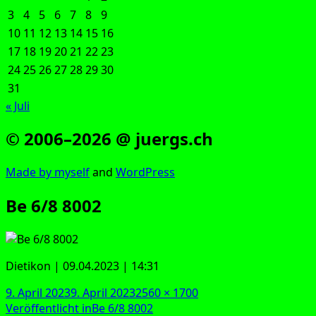
3
4
5
6
7
8
9
10
11
12
13
14
15
16
17
18
19
20
21
22
23
24
25
26
27
28
29
30
31
« Juli
© 2006–2026 @ juergs.ch
Made by mys­elf
and
Word­Press
Be 6/8 8002
Die­ti­kon | 09.04.2023 | 14:31
Veröffentlicht
Originalgröße
9. April 2023
9. April 2023
2560 × 1700
am
Beitragsnavigation
Veröffentlicht in
Be 6/8 8002