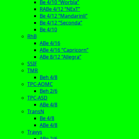
Be 4/10 “Worbla”
RABe 4/12 “NExT”
Be 4/12 “Mandarinli”
Be 4/12 “Seconda”
Be 4/10
RhB
ABe 4/16
ABe 4/16 “Capricorn”
ABe 8/12 “Allegra”
SSIF
TMR
Beh 4/8
TPC-AOMC
Beh 2/6
TPC-ASD
ABe 4/8
TransN
Be 4/8
ABe 4/8
Travys
ABe 2/6