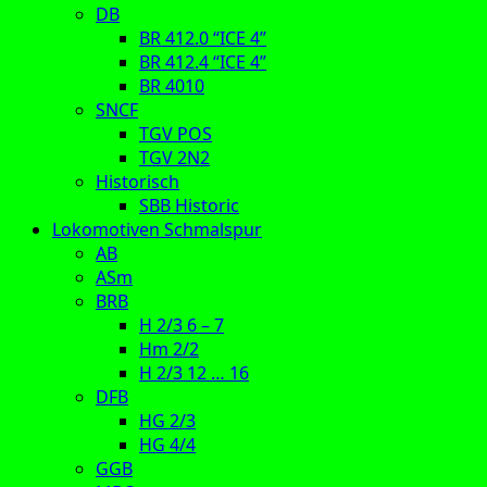
DB
BR 412.0 “ICE 4”
BR 412.4 “ICE 4”
BR 4010
SNCF
TGV POS
TGV 2N2
Historisch
SBB Historic
Lokomotiven Schmalspur
AB
ASm
BRB
H 2/3 6 – 7
Hm 2/2
H 2/3 12 … 16
DFB
HG 2/3
HG 4/4
GGB