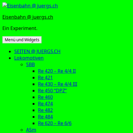
Zum
Inhalt
Eisenbahn @ juergs.ch
springen
Ein Experiment.
Menü und Widgets
SEITEN @ JUERGS.CH
Lokomotiven
SBB
Re 420 – Re 4/4 II
Re 421
Re 430 – Re 4/4 III
Re 450 “DPZ”
Re 460
Re 474
Re 482
Re 484
Re 620 – Re 6/6
ASm