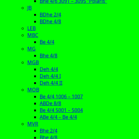
Bhe 4/6 3091 – 3095 “Polaris”
JB
BDhe 2/4
BDhe 4/8
LEB
MBC
Be 4/4
MG
Bhe 4/8
MGB
Deh 4/4
Deh 4/4 I
Deh 4/4 II
MOB
Be 4/4 1006 – 1007
ABDe 8/8
Be 4/4 5001 – 5004
ABe 4/4 – Be 4/4
MVR
Bhe 2/4
Bhe 4/8