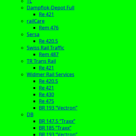
TL
Dampflok-Depot Full
Re 421
railCare
Rem 476
Sersa
Re 420.5
Swiss Rail Traffic
Rem 487
TR Trans Rail
Re 421
Widmer Rail Services
Re 420.5
Re 421
Re 430
Re 475
BR 193 “Vectron”
DB
BR 147.5 “Traxx”
BR 185 “Traxx”
BR 193 “Vectron”