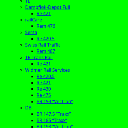
TL
Dampflok-Depot Full
Re 421
railCare
Rem 476
Sersa
Re 420.5
Swiss Rail Traffic
Rem 487
TR Trans Rail
Re 421
Widmer Rail Services
Re 420.5
Re 421
Re 430
Re 475
BR 193 “Vectron”
DB
BR 147.5 “Traxx”
BR 185 “Traxx”
BR 193 “Vectron”