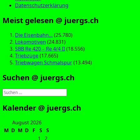
Datenschutzerklärung
Meist gelesen @ juergs.ch
Die Eisenbahn…
(25.780)
Lokomotiven
(24.831)
SBB Re 420 – Re 4/4 II
(18.556)
Triebzüge
(17.665)
Triebwagen Schmalspur
(13.494)
Suchen @ juergs.ch
Suchen
nach:
Kalender @ juergs.ch
August 2026
M
D
M
D
F
S
S
1
2