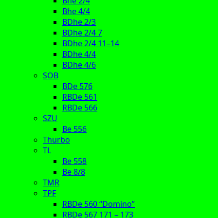
Bhe 2/4
Bhe 4/4
BDhe 2/3
BDhe 2/4 7
BDhe 2/4 11–14
BDhe 4/4
BDhe 4/6
SOB
BDe 576
RBDe 561
RBDe 566
SZU
Be 556
Thurbo
TL
Be 558
Be 8/8
TMR
TPF
RBDe 560 “Domino”
RBDe 567 171 – 173