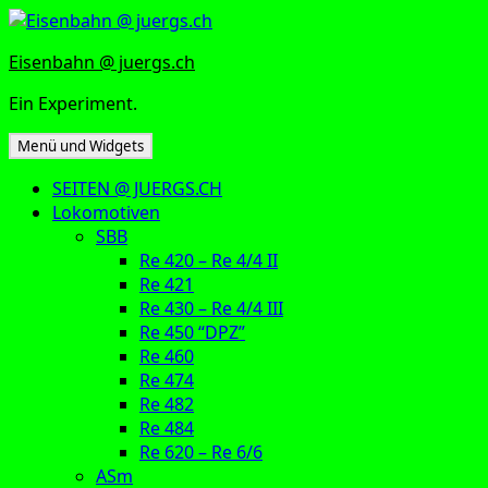
Zum
Inhalt
Eisenbahn @ juergs.ch
springen
Ein Experiment.
Menü und Widgets
SEITEN @ JUERGS.CH
Lokomotiven
SBB
Re 420 – Re 4/4 II
Re 421
Re 430 – Re 4/4 III
Re 450 “DPZ”
Re 460
Re 474
Re 482
Re 484
Re 620 – Re 6/6
ASm