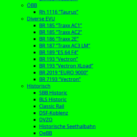
ÖBB
Rh 1116 “Taurus”
Diverse EVU
BR 185 “Traxx AC1”
BR 185 “Traxx AC2”
BR 186 “Traxx 2E”
BR 187 “Traxx AC3 LM”
BR 189 “ES 64 F4”
BR 193 “Vectron”
BR 193 “Vectron XLoad”
BR 2019 “EURO 9000”
BR 7193 “Vectron”
Historisch
SBB Historic
BLS Historic
Classic Rail
DSF-Koblenz
DVZO
Historische Seethalbahn
OeBB