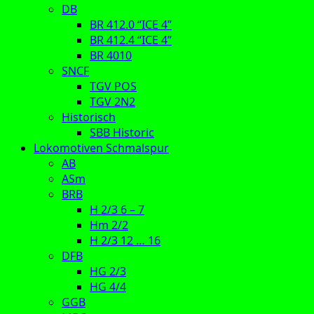
DB
BR 412.0 “ICE 4”
BR 412.4 “ICE 4”
BR 4010
SNCF
TGV POS
TGV 2N2
Historisch
SBB Historic
Lokomotiven Schmalspur
AB
ASm
BRB
H 2/3 6 – 7
Hm 2/2
H 2/3 12 … 16
DFB
HG 2/3
HG 4/4
GGB