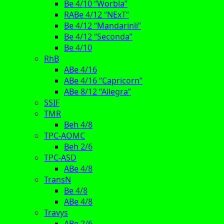
Be 4/10 “Worbla”
RABe 4/12 “NExT”
Be 4/12 “Mandarinli”
Be 4/12 “Seconda”
Be 4/10
RhB
ABe 4/16
ABe 4/16 “Capricorn”
ABe 8/12 “Allegra”
SSIF
TMR
Beh 4/8
TPC-AOMC
Beh 2/6
TPC-ASD
ABe 4/8
TransN
Be 4/8
ABe 4/8
Travys
ABe 2/6