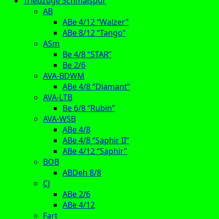
Triebzüge Schmalspur
AB
ABe 4/12 “Walzer”
ABe 8/12 “Tango”
ASm
Be 4/8 “STAR”
Be 2/6
AVA-BDWM
ABe 4/8 “Diamant”
AVA-LTB
Be 6/8 “Rubin”
AVA-WSB
ABe 4/8
ABe 4/8 “Saphir II”
ABe 4/12 “Saphir”
BOB
ABDeh 8/8
CJ
ABe 2/6
ABe 4/12
Fart