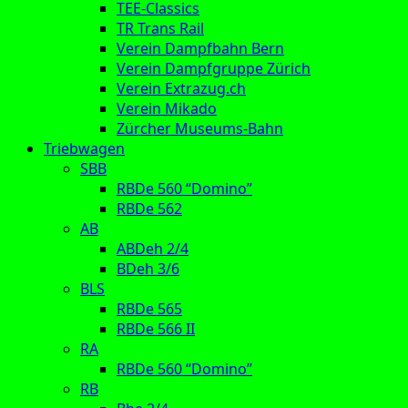
TEE-Classics
TR Trans Rail
Verein Dampfbahn Bern
Verein Dampfgruppe Zürich
Verein Extrazug.ch
Verein Mikado
Zürcher Museums-Bahn
Triebwagen
SBB
RBDe 560 “Domino”
RBDe 562
AB
ABDeh 2/4
BDeh 3/6
BLS
RBDe 565
RBDe 566 II
RA
RBDe 560 “Domino”
RB