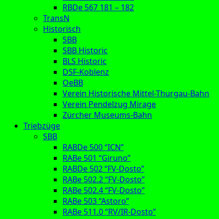
RBDe 567 181 – 182
TransN
Historisch
SBB
SBB Historic
BLS Historic
DSF-Koblenz
OeBB
Verein Historische Mittel-Thurgau-Bahn
Verein Pendelzug Mirage
Zürcher Museums-Bahn
Triebzüge
SBB
RABDe 500 “ICN”
RABe 501 “Giruno”
RABDe 502 “FV-Dosto”
RABe 502.2 “FV-Dosto”
RABe 502.4 “FV-Dosto”
RABe 503 “Astoro”
RABe 511.0 “RV/IR-Dosto”