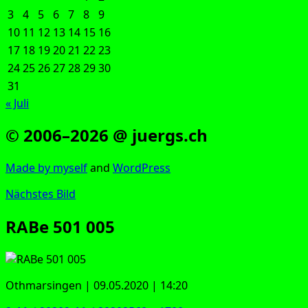
3
4
5
6
7
8
9
10
11
12
13
14
15
16
17
18
19
20
21
22
23
24
25
26
27
28
29
30
31
« Juli
© 2006–2026 @ juergs.ch
Made by mys­elf
and
Word­Press
Nächstes Bild
RABe 501 005
Oth­mar­sin­gen | 09.05.2020 | 14:20