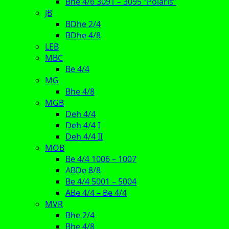
Bhe 4/6 3091 – 3095 “Polaris”
JB
BDhe 2/4
BDhe 4/8
LEB
MBC
Be 4/4
MG
Bhe 4/8
MGB
Deh 4/4
Deh 4/4 I
Deh 4/4 II
MOB
Be 4/4 1006 – 1007
ABDe 8/8
Be 4/4 5001 – 5004
ABe 4/4 – Be 4/4
MVR
Bhe 2/4
Bhe 4/8