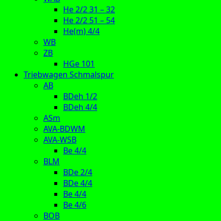
He 2/2 31 – 32
He 2/2 51 – 54
He(m) 4/4
WB
ZB
HGe 101
Triebwagen Schmalspur
AB
BDeh 1/2
BDeh 4/4
ASm
AVA-BDWM
AVA-WSB
Be 4/4
BLM
BDe 2/4
BDe 4/4
Be 4/4
Be 4/6
BOB