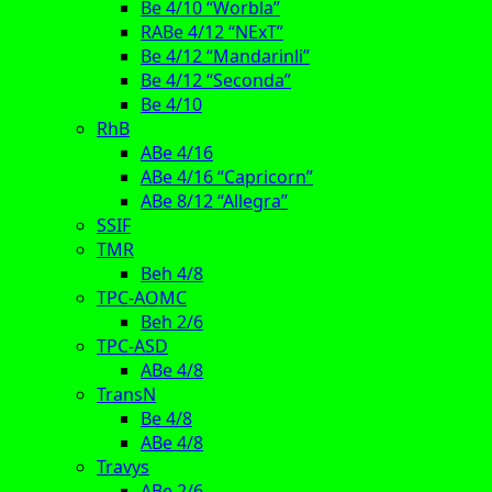
Be 4/10 “Worbla”
RABe 4/12 “NExT”
Be 4/12 “Mandarinli”
Be 4/12 “Seconda”
Be 4/10
RhB
ABe 4/16
ABe 4/16 “Capricorn”
ABe 8/12 “Allegra”
SSIF
TMR
Beh 4/8
TPC-AOMC
Beh 2/6
TPC-ASD
ABe 4/8
TransN
Be 4/8
ABe 4/8
Travys
ABe 2/6