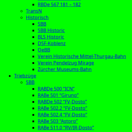
RBDe 567 181 – 182
TransN
Historisch
SBB
SBB Historic
BLS Historic
DSF-Koblenz
OeBB
Verein Historische Mittel-Thurgau-Bahn
Verein Pendelzug Mirage
Zürcher Museums-Bahn
Triebzüge
SBB
RABDe 500 “ICN”
RABe 501 “Giruno”
RABDe 502 “FV-Dosto”
RABe 502.2 “FV-Dosto”
RABe 502.4 “FV-Dosto”
RABe 503 “Astoro”
RABe 511.0 “RV/IR-Dosto”