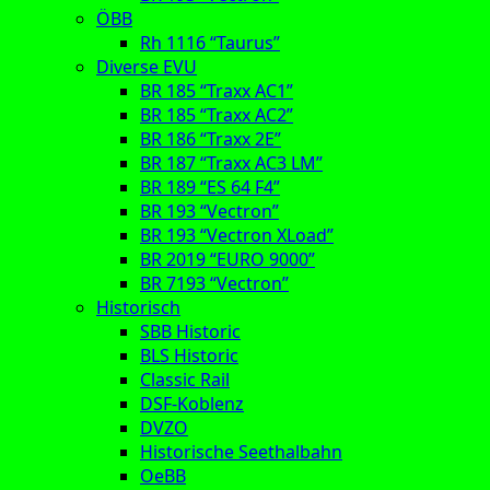
ÖBB
Rh 1116 “Taurus”
Diverse EVU
BR 185 “Traxx AC1”
BR 185 “Traxx AC2”
BR 186 “Traxx 2E”
BR 187 “Traxx AC3 LM”
BR 189 “ES 64 F4”
BR 193 “Vectron”
BR 193 “Vectron XLoad”
BR 2019 “EURO 9000”
BR 7193 “Vectron”
Historisch
SBB Historic
BLS Historic
Classic Rail
DSF-Koblenz
DVZO
Historische Seethalbahn
OeBB