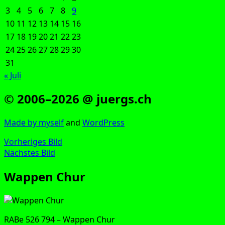
3
4
5
6
7
8
9
10
11
12
13
14
15
16
17
18
19
20
21
22
23
24
25
26
27
28
29
30
31
« Juli
© 2006–2026 @ juergs.ch
Made by mys­elf
and
Word­Press
Vorheriges Bild
Nächstes Bild
Wappen Chur
RABe 526 794 – Wap­pen Chur