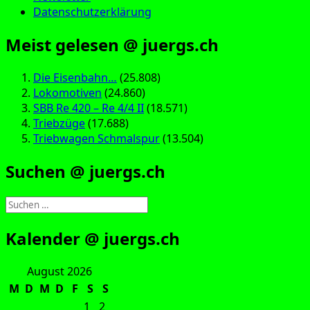
Datenschutzerklärung
Meist gelesen @ juergs.ch
Die Eisenbahn…
(25.808)
Lokomotiven
(24.860)
SBB Re 420 – Re 4/4 II
(18.571)
Triebzüge
(17.688)
Triebwagen Schmalspur
(13.504)
Suchen @ juergs.ch
Suchen
nach:
Kalender @ juergs.ch
August 2026
M
D
M
D
F
S
S
1
2