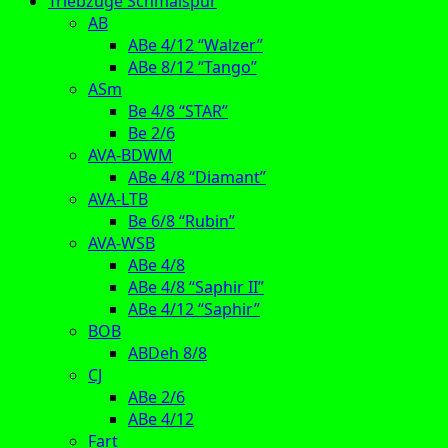
Triebzüge Schmalspur
AB
ABe 4/12 “Walzer”
ABe 8/12 “Tango”
ASm
Be 4/8 “STAR”
Be 2/6
AVA-BDWM
ABe 4/8 “Diamant”
AVA-LTB
Be 6/8 “Rubin”
AVA-WSB
ABe 4/8
ABe 4/8 “Saphir II”
ABe 4/12 “Saphir”
BOB
ABDeh 8/8
CJ
ABe 2/6
ABe 4/12
Fart