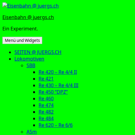
Zum
Inhalt
Eisenbahn @ juergs.ch
springen
Ein Experiment.
Menü und Widgets
SEITEN @ JUERGS.CH
Lokomotiven
SBB
Re 420 – Re 4/4 II
Re 421
Re 430 – Re 4/4 III
Re 450 “DPZ”
Re 460
Re 474
Re 482
Re 484
Re 620 – Re 6/6
ASm