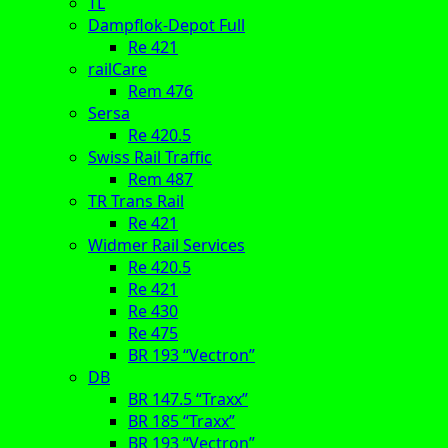
TL
Dampflok-Depot Full
Re 421
railCare
Rem 476
Sersa
Re 420.5
Swiss Rail Traffic
Rem 487
TR Trans Rail
Re 421
Widmer Rail Services
Re 420.5
Re 421
Re 430
Re 475
BR 193 “Vectron”
DB
BR 147.5 “Traxx”
BR 185 “Traxx”
BR 193 “Vectron”