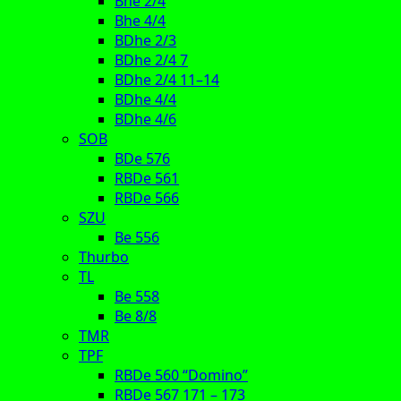
Bhe 2/4
Bhe 4/4
BDhe 2/3
BDhe 2/4 7
BDhe 2/4 11–14
BDhe 4/4
BDhe 4/6
SOB
BDe 576
RBDe 561
RBDe 566
SZU
Be 556
Thurbo
TL
Be 558
Be 8/8
TMR
TPF
RBDe 560 “Domino”
RBDe 567 171 – 173