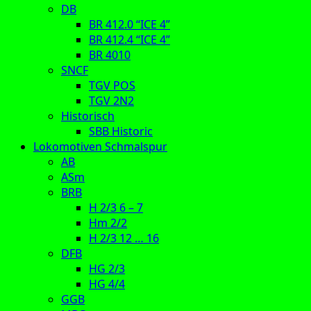
DB
BR 412.0 “ICE 4”
BR 412.4 “ICE 4”
BR 4010
SNCF
TGV POS
TGV 2N2
Historisch
SBB Historic
Lokomotiven Schmalspur
AB
ASm
BRB
H 2/3 6 – 7
Hm 2/2
H 2/3 12 … 16
DFB
HG 2/3
HG 4/4
GGB