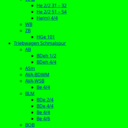
He 2/2 31 – 32
He 2/2 51 – 54
He(m) 4/4
WB
ZB
HGe 101
Triebwagen Schmalspur
AB
BDeh 1/2
BDeh 4/4
ASm
AVA-BDWM
AVA-WSB
Be 4/4
BLM
BDe 2/4
BDe 4/4
Be 4/4
Be 4/6
BOB