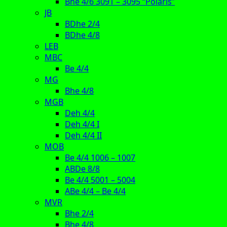
Bhe 4/6 3091 – 3095 “Polaris”
JB
BDhe 2/4
BDhe 4/8
LEB
MBC
Be 4/4
MG
Bhe 4/8
MGB
Deh 4/4
Deh 4/4 I
Deh 4/4 II
MOB
Be 4/4 1006 – 1007
ABDe 8/8
Be 4/4 5001 – 5004
ABe 4/4 – Be 4/4
MVR
Bhe 2/4
Bhe 4/8