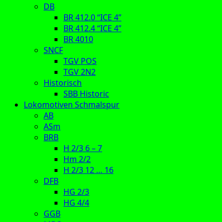
DB
BR 412.0 “ICE 4”
BR 412.4 “ICE 4”
BR 4010
SNCF
TGV POS
TGV 2N2
Historisch
SBB Historic
Lokomotiven Schmalspur
AB
ASm
BRB
H 2/3 6 – 7
Hm 2/2
H 2/3 12 … 16
DFB
HG 2/3
HG 4/4
GGB