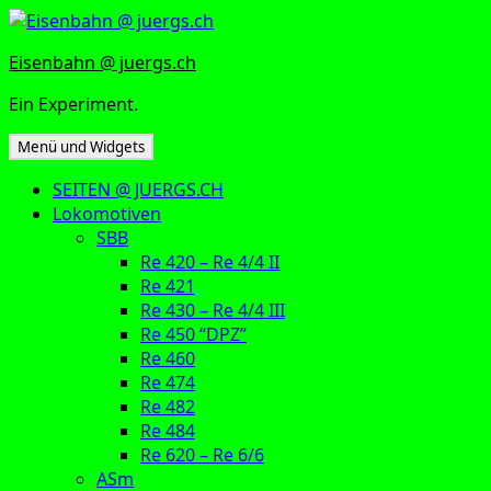
Zum
Inhalt
Eisenbahn @ juergs.ch
springen
Ein Experiment.
Menü und Widgets
SEITEN @ JUERGS.CH
Lokomotiven
SBB
Re 420 – Re 4/4 II
Re 421
Re 430 – Re 4/4 III
Re 450 “DPZ”
Re 460
Re 474
Re 482
Re 484
Re 620 – Re 6/6
ASm