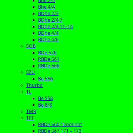
Bhe 2/4
Bhe 4/4
BDhe 2/3
BDhe 2/4 7
BDhe 2/4 11–14
BDhe 4/4
BDhe 4/6
SOB
BDe 576
RBDe 561
RBDe 566
SZU
Be 556
Thurbo
TL
Be 558
Be 8/8
TMR
TPF
RBDe 560 “Domino”
RBDe 567 171 – 173