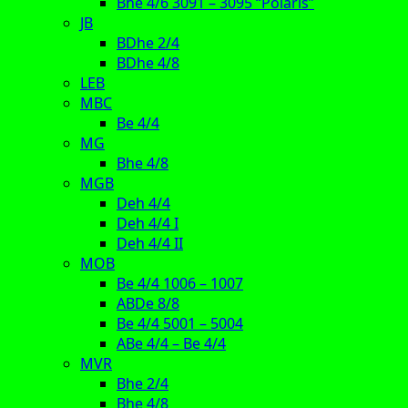
Bhe 4/6 3091 – 3095 “Polaris”
JB
BDhe 2/4
BDhe 4/8
LEB
MBC
Be 4/4
MG
Bhe 4/8
MGB
Deh 4/4
Deh 4/4 I
Deh 4/4 II
MOB
Be 4/4 1006 – 1007
ABDe 8/8
Be 4/4 5001 – 5004
ABe 4/4 – Be 4/4
MVR
Bhe 2/4
Bhe 4/8