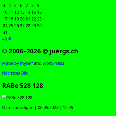
3
4
5
6
7
8
9
10
11
12
13
14
15
16
17
18
19
20
21
22
23
24
25
26
27
28
29
30
31
« Juli
© 2006–2026 @ juergs.ch
Made by mys­elf
and
Word­Press
Nächstes Bild
RABe 528 128
Oster­mun­di­gen | 06.05.2023 | 12:49