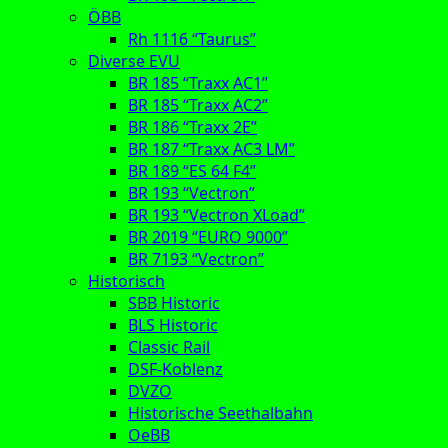
ÖBB
Rh 1116 “Taurus”
Diverse EVU
BR 185 “Traxx AC1”
BR 185 “Traxx AC2”
BR 186 “Traxx 2E”
BR 187 “Traxx AC3 LM”
BR 189 “ES 64 F4”
BR 193 “Vectron”
BR 193 “Vectron XLoad”
BR 2019 “EURO 9000”
BR 7193 “Vectron”
Historisch
SBB Historic
BLS Historic
Classic Rail
DSF-Koblenz
DVZO
Historische Seethalbahn
OeBB