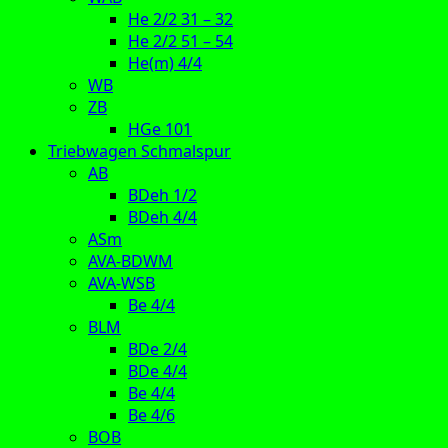
He 2/2 31 – 32
He 2/2 51 – 54
He(m) 4/4
WB
ZB
HGe 101
Triebwagen Schmalspur
AB
BDeh 1/2
BDeh 4/4
ASm
AVA-BDWM
AVA-WSB
Be 4/4
BLM
BDe 2/4
BDe 4/4
Be 4/4
Be 4/6
BOB