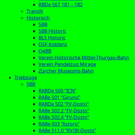
RBDe 567 181 – 182
TransN
Historisch
SBB
SBB Historic
BLS Historic
DSF-Koblenz
OeBB
Verein Historische Mittel-Thurgau-Bahn
Verein Pendelzug Mirage
Zürcher Museums-Bahn
Triebzüge
SBB
RABDe 500 “ICN”
RABe 501 “Giruno”
RABDe 502 “FV-Dosto”
RABe 502.2 “FV-Dosto”
RABe 502.4 “FV-Dosto”
RABe 503 “Astoro”
RABe 511.0 “RV/IR-Dosto”