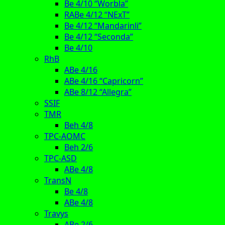
Be 4/10 “Worbla”
RABe 4/12 “NExT”
Be 4/12 “Mandarinli”
Be 4/12 “Seconda”
Be 4/10
RhB
ABe 4/16
ABe 4/16 “Capricorn”
ABe 8/12 “Allegra”
SSIF
TMR
Beh 4/8
TPC-AOMC
Beh 2/6
TPC-ASD
ABe 4/8
TransN
Be 4/8
ABe 4/8
Travys
ABe 2/6