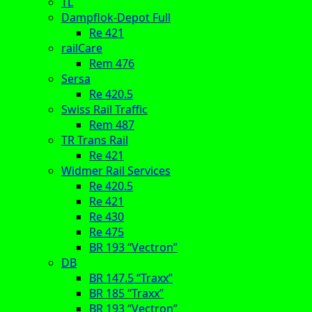
TL
Dampflok-Depot Full
Re 421
railCare
Rem 476
Sersa
Re 420.5
Swiss Rail Traffic
Rem 487
TR Trans Rail
Re 421
Widmer Rail Services
Re 420.5
Re 421
Re 430
Re 475
BR 193 “Vectron”
DB
BR 147.5 “Traxx”
BR 185 “Traxx”
BR 193 “Vectron”