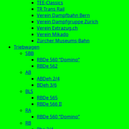
TEE-Classics
TR Trans Rail
Verein Dampfbahn Bern
Verein Dampfgruppe Zürich
Verein Extrazug.ch
Verein Mikado
Zürcher Museums-Bahn
Triebwagen
SBB
RBDe 560 “Domino”
RBDe 562
AB
ABDeh 2/4
BDeh 3/6
BLS
RBDe 565
RBDe 566 II
RA
RBDe 560 “Domino”
RB