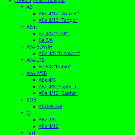
Triebzüge Schmalspur
AB
ABe 4/12 “Walzer”
ABe 8/12 “Tango”
ASm
Be 4/8 “STAR”
Be 2/6
AVA-BDWM
ABe 4/8 “Diamant”
AVA-LTB
Be 6/8 “Rubin”
AVA-WSB
ABe 4/8
ABe 4/8 “Saphir II”
ABe 4/12 “Saphir”
BOB
ABDeh 8/8
CJ
ABe 2/6
ABe 4/12
Fart