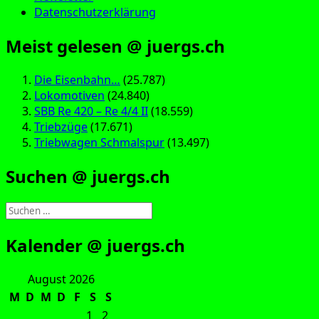
Datenschutzerklärung
Meist gelesen @ juergs.ch
Die Eisenbahn…
(25.787)
Lokomotiven
(24.840)
SBB Re 420 – Re 4/4 II
(18.559)
Triebzüge
(17.671)
Triebwagen Schmalspur
(13.497)
Suchen @ juergs.ch
Suchen
nach:
Kalender @ juergs.ch
August 2026
M
D
M
D
F
S
S
1
2