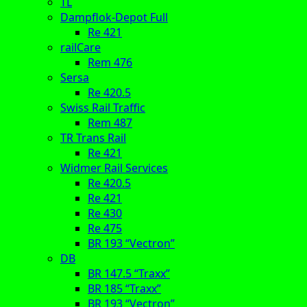
TL
Dampflok-Depot Full
Re 421
railCare
Rem 476
Sersa
Re 420.5
Swiss Rail Traffic
Rem 487
TR Trans Rail
Re 421
Widmer Rail Services
Re 420.5
Re 421
Re 430
Re 475
BR 193 “Vectron”
DB
BR 147.5 “Traxx”
BR 185 “Traxx”
BR 193 “Vectron”