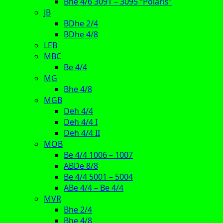
Bhe 4/6 3091 – 3095 “Polaris”
JB
BDhe 2/4
BDhe 4/8
LEB
MBC
Be 4/4
MG
Bhe 4/8
MGB
Deh 4/4
Deh 4/4 I
Deh 4/4 II
MOB
Be 4/4 1006 – 1007
ABDe 8/8
Be 4/4 5001 – 5004
ABe 4/4 – Be 4/4
MVR
Bhe 2/4
Bhe 4/8