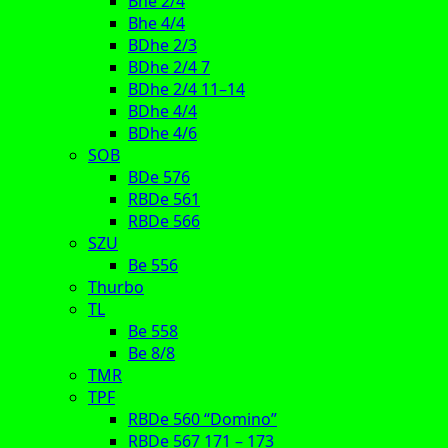
Bhe 2/4
Bhe 4/4
BDhe 2/3
BDhe 2/4 7
BDhe 2/4 11–14
BDhe 4/4
BDhe 4/6
SOB
BDe 576
RBDe 561
RBDe 566
SZU
Be 556
Thurbo
TL
Be 558
Be 8/8
TMR
TPF
RBDe 560 “Domino”
RBDe 567 171 – 173