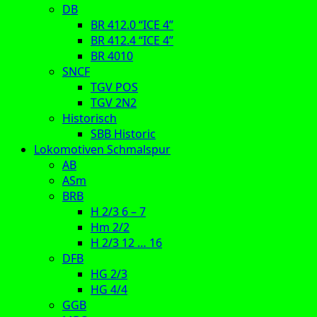
DB
BR 412.0 “ICE 4”
BR 412.4 “ICE 4”
BR 4010
SNCF
TGV POS
TGV 2N2
Historisch
SBB Historic
Lokomotiven Schmalspur
AB
ASm
BRB
H 2/3 6 – 7
Hm 2/2
H 2/3 12 … 16
DFB
HG 2/3
HG 4/4
GGB