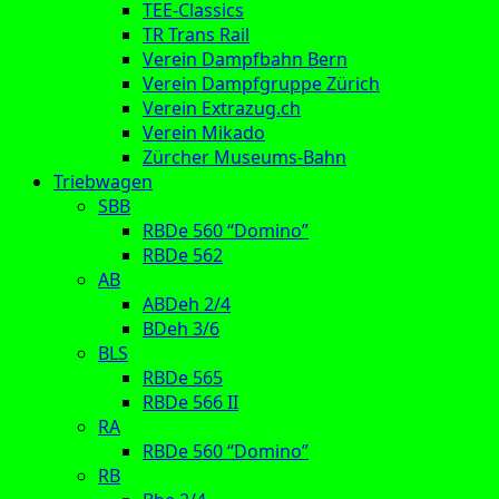
TEE-Classics
TR Trans Rail
Verein Dampfbahn Bern
Verein Dampfgruppe Zürich
Verein Extrazug.ch
Verein Mikado
Zürcher Museums-Bahn
Triebwagen
SBB
RBDe 560 “Domino”
RBDe 562
AB
ABDeh 2/4
BDeh 3/6
BLS
RBDe 565
RBDe 566 II
RA
RBDe 560 “Domino”
RB