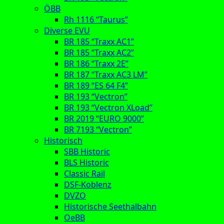
ÖBB
Rh 1116 “Taurus”
Diverse EVU
BR 185 “Traxx AC1”
BR 185 “Traxx AC2”
BR 186 “Traxx 2E”
BR 187 “Traxx AC3 LM”
BR 189 “ES 64 F4”
BR 193 “Vectron”
BR 193 “Vectron XLoad”
BR 2019 “EURO 9000”
BR 7193 “Vectron”
Historisch
SBB Historic
BLS Historic
Classic Rail
DSF-Koblenz
DVZO
Historische Seethalbahn
OeBB