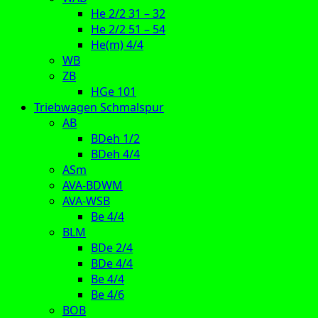
He 2/2 31 – 32
He 2/2 51 – 54
He(m) 4/4
WB
ZB
HGe 101
Triebwagen Schmalspur
AB
BDeh 1/2
BDeh 4/4
ASm
AVA-BDWM
AVA-WSB
Be 4/4
BLM
BDe 2/4
BDe 4/4
Be 4/4
Be 4/6
BOB