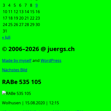
3
4
5
6
7
8
9
10
11
12
13
14
15
16
17
18
19
20
21
22
23
24
25
26
27
28
29
30
31
« Juli
© 2006–2026 @ juergs.ch
Made by mys­elf
and
Word­Press
Nächstes Bild
RABe 535 105
Wol­husen | 15.08.2020 | 12:15