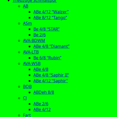
Triebzüge Schmalspur
AB
ABe 4/12 “Walzer”
ABe 8/12 “Tango”
ASm
Be 4/8 “STAR”
Be 2/6
AVA-BDWM
ABe 4/8 “Diamant”
AVA-LTB
Be 6/8 “Rubin”
AVA-WSB
ABe 4/8
ABe 4/8 “Saphir II”
ABe 4/12 “Saphir”
BOB
ABDeh 8/8
CJ
ABe 2/6
ABe 4/12
Fart