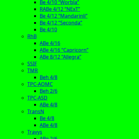
Be 4/10 “Worbla”
RABe 4/12 “NExT”
Be 4/12 “Mandarinli”
Be 4/12 “Seconda”
Be 4/10
RhB
ABe 4/16
ABe 4/16 “Capricorn”
ABe 8/12 “Allegra”
SSIF
TMR
Beh 4/8
TPC-AOMC
Beh 2/6
TPC-ASD
ABe 4/8
TransN
Be 4/8
ABe 4/8
Travys
ABe 2/6