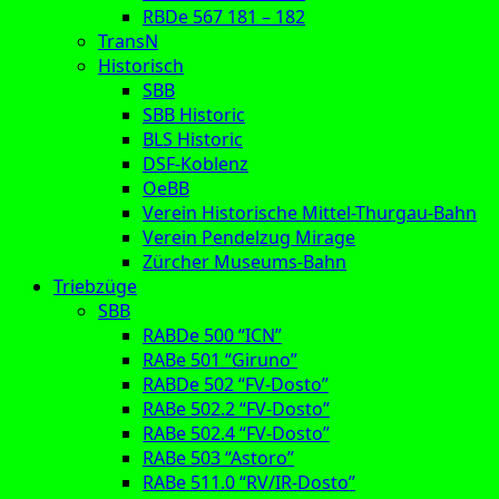
RBDe 567 181 – 182
TransN
Historisch
SBB
SBB Historic
BLS Historic
DSF-Koblenz
OeBB
Verein Historische Mittel-Thurgau-Bahn
Verein Pendelzug Mirage
Zürcher Museums-Bahn
Triebzüge
SBB
RABDe 500 “ICN”
RABe 501 “Giruno”
RABDe 502 “FV-Dosto”
RABe 502.2 “FV-Dosto”
RABe 502.4 “FV-Dosto”
RABe 503 “Astoro”
RABe 511.0 “RV/IR-Dosto”