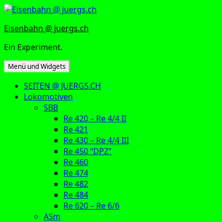
Zum
Inhalt
Eisenbahn @ juergs.ch
springen
Ein Experiment.
Menü und Widgets
SEITEN @ JUERGS.CH
Lokomotiven
SBB
Re 420 – Re 4/4 II
Re 421
Re 430 – Re 4/4 III
Re 450 “DPZ”
Re 460
Re 474
Re 482
Re 484
Re 620 – Re 6/6
ASm