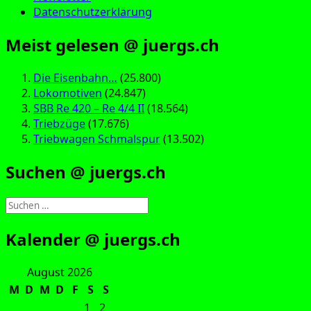
Datenschutzerklärung
Meist gelesen @ juergs.ch
Die Eisenbahn…
(25.800)
Lokomotiven
(24.847)
SBB Re 420 – Re 4/4 II
(18.564)
Triebzüge
(17.676)
Triebwagen Schmalspur
(13.502)
Suchen @ juergs.ch
Suchen
nach:
Kalender @ juergs.ch
August 2026
M
D
M
D
F
S
S
1
2