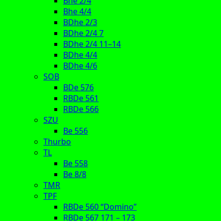
Bhe 2/4
Bhe 4/4
BDhe 2/3
BDhe 2/4 7
BDhe 2/4 11–14
BDhe 4/4
BDhe 4/6
SOB
BDe 576
RBDe 561
RBDe 566
SZU
Be 556
Thurbo
TL
Be 558
Be 8/8
TMR
TPF
RBDe 560 “Domino”
RBDe 567 171 – 173