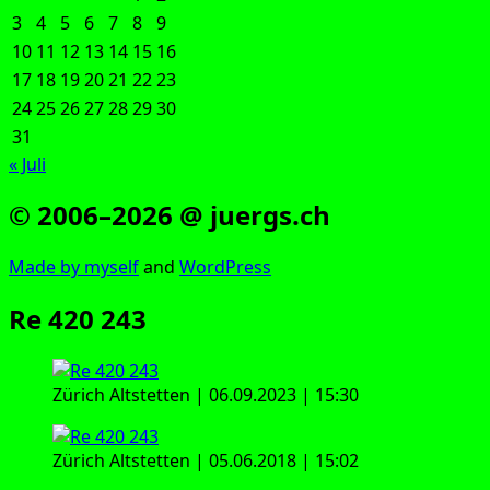
3
4
5
6
7
8
9
10
11
12
13
14
15
16
17
18
19
20
21
22
23
24
25
26
27
28
29
30
31
« Juli
© 2006–2026 @ juergs.ch
Made by mys­elf
and
Word­Press
Re 420 243
Zürich Alt­stet­ten | 06.09.2023 | 15:30
Zürich Alt­stet­ten | 05.06.2018 | 15:02