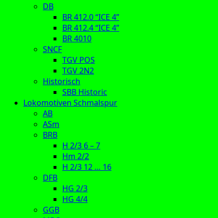
DB
BR 412.0 “ICE 4”
BR 412.4 “ICE 4”
BR 4010
SNCF
TGV POS
TGV 2N2
Historisch
SBB Historic
Lokomotiven Schmalspur
AB
ASm
BRB
H 2/3 6 – 7
Hm 2/2
H 2/3 12 … 16
DFB
HG 2/3
HG 4/4
GGB