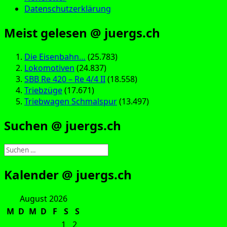
Datenschutzerklärung
Meist gelesen @ juergs.ch
Die Eisenbahn…
(25.783)
Lokomotiven
(24.837)
SBB Re 420 – Re 4/4 II
(18.558)
Triebzüge
(17.671)
Triebwagen Schmalspur
(13.497)
Suchen @ juergs.ch
Suchen
nach:
Kalender @ juergs.ch
August 2026
M
D
M
D
F
S
S
1
2