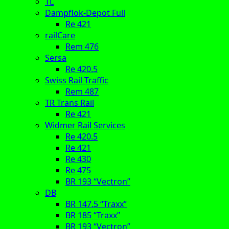
TL
Dampflok-Depot Full
Re 421
railCare
Rem 476
Sersa
Re 420.5
Swiss Rail Traffic
Rem 487
TR Trans Rail
Re 421
Widmer Rail Services
Re 420.5
Re 421
Re 430
Re 475
BR 193 “Vectron”
DB
BR 147.5 “Traxx”
BR 185 “Traxx”
BR 193 “Vectron”