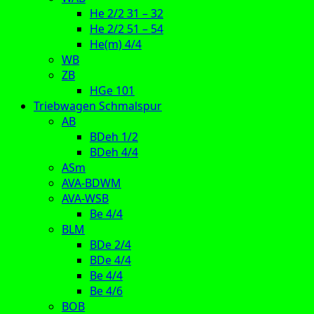
He 2/2 31 – 32
He 2/2 51 – 54
He(m) 4/4
WB
ZB
HGe 101
Triebwagen Schmalspur
AB
BDeh 1/2
BDeh 4/4
ASm
AVA-BDWM
AVA-WSB
Be 4/4
BLM
BDe 2/4
BDe 4/4
Be 4/4
Be 4/6
BOB