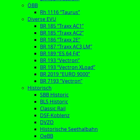
ÖBB
Rh 1116 “Taurus”
Diverse EVU
BR 185 “Traxx AC1”
BR 185 “Traxx AC2”
BR 186 “Traxx 2E”
BR 187 “Traxx AC3 LM”
BR 189 “ES 64 F4”
BR 193 “Vectron”
BR 193 “Vectron XLoad”
BR 2019 “EURO 9000”
BR 7193 “Vectron”
Historisch
SBB Historic
BLS Historic
Classic Rail
DSF-Koblenz
DVZO
Historische Seethalbahn
OeBB