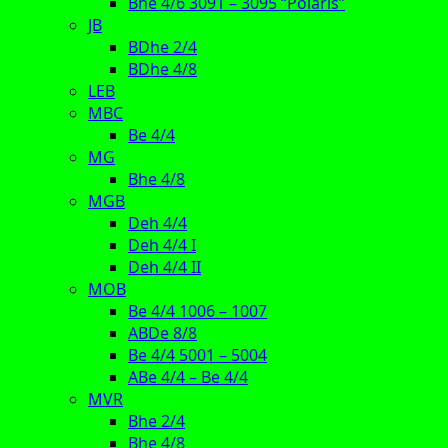
Bhe 4/6 3091 – 3095 “Polaris”
JB
BDhe 2/4
BDhe 4/8
LEB
MBC
Be 4/4
MG
Bhe 4/8
MGB
Deh 4/4
Deh 4/4 I
Deh 4/4 II
MOB
Be 4/4 1006 – 1007
ABDe 8/8
Be 4/4 5001 – 5004
ABe 4/4 – Be 4/4
MVR
Bhe 2/4
Bhe 4/8