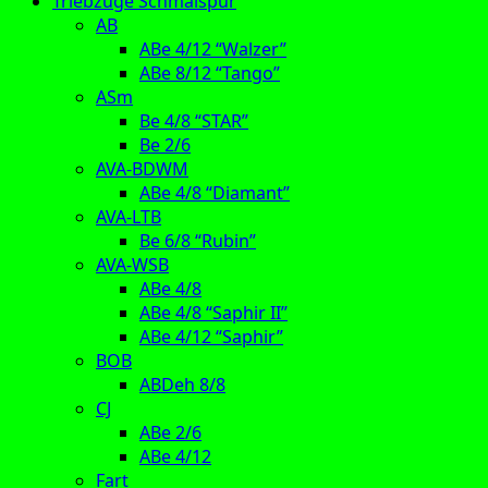
Triebzüge Schmalspur
AB
ABe 4/12 “Walzer”
ABe 8/12 “Tango”
ASm
Be 4/8 “STAR”
Be 2/6
AVA-BDWM
ABe 4/8 “Diamant”
AVA-LTB
Be 6/8 “Rubin”
AVA-WSB
ABe 4/8
ABe 4/8 “Saphir II”
ABe 4/12 “Saphir”
BOB
ABDeh 8/8
CJ
ABe 2/6
ABe 4/12
Fart