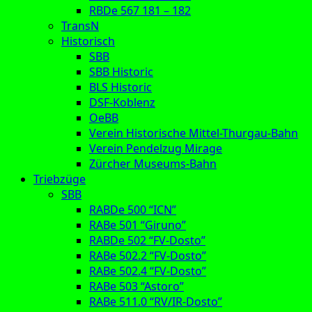
RBDe 567 181 – 182
TransN
Historisch
SBB
SBB Historic
BLS Historic
DSF-Koblenz
OeBB
Verein Historische Mittel-Thurgau-Bahn
Verein Pendelzug Mirage
Zürcher Museums-Bahn
Triebzüge
SBB
RABDe 500 “ICN”
RABe 501 “Giruno”
RABDe 502 “FV-Dosto”
RABe 502.2 “FV-Dosto”
RABe 502.4 “FV-Dosto”
RABe 503 “Astoro”
RABe 511.0 “RV/IR-Dosto”