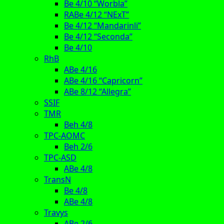
Be 4/10 “Worbla”
RABe 4/12 “NExT”
Be 4/12 “Mandarinli”
Be 4/12 “Seconda”
Be 4/10
RhB
ABe 4/16
ABe 4/16 “Capricorn”
ABe 8/12 “Allegra”
SSIF
TMR
Beh 4/8
TPC-AOMC
Beh 2/6
TPC-ASD
ABe 4/8
TransN
Be 4/8
ABe 4/8
Travys
ABe 2/6