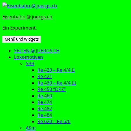
Zum
Inhalt
Eisenbahn @ juergs.ch
springen
Ein Experiment.
Menü und Widgets
SEITEN @ JUERGS.CH
Lokomotiven
SBB
Re 420 – Re 4/4 II
Re 421
Re 430 – Re 4/4 III
Re 450 “DPZ”
Re 460
Re 474
Re 482
Re 484
Re 620 – Re 6/6
ASm