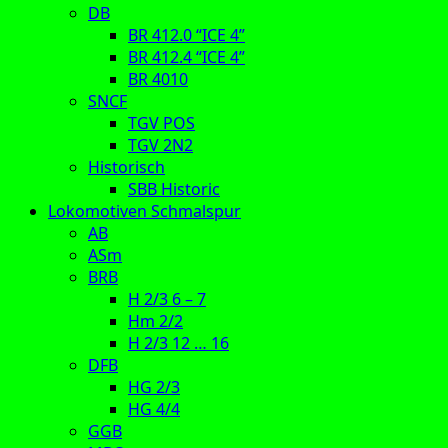
DB
BR 412.0 “ICE 4”
BR 412.4 “ICE 4”
BR 4010
SNCF
TGV POS
TGV 2N2
Historisch
SBB Historic
Lokomotiven Schmalspur
AB
ASm
BRB
H 2/3 6 – 7
Hm 2/2
H 2/3 12 … 16
DFB
HG 2/3
HG 4/4
GGB