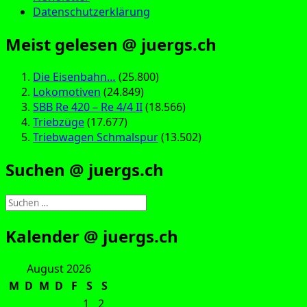
Datenschutzerklärung
Meist gelesen @ juergs.ch
Die Eisenbahn…
(25.800)
Lokomotiven
(24.849)
SBB Re 420 – Re 4/4 II
(18.566)
Triebzüge
(17.677)
Triebwagen Schmalspur
(13.502)
Suchen @ juergs.ch
Suchen
nach:
Kalender @ juergs.ch
August 2026
M
D
M
D
F
S
S
1
2