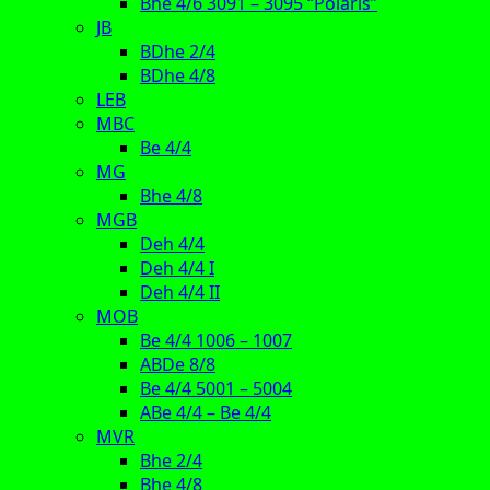
Bhe 4/6 3091 – 3095 “Polaris”
JB
BDhe 2/4
BDhe 4/8
LEB
MBC
Be 4/4
MG
Bhe 4/8
MGB
Deh 4/4
Deh 4/4 I
Deh 4/4 II
MOB
Be 4/4 1006 – 1007
ABDe 8/8
Be 4/4 5001 – 5004
ABe 4/4 – Be 4/4
MVR
Bhe 2/4
Bhe 4/8