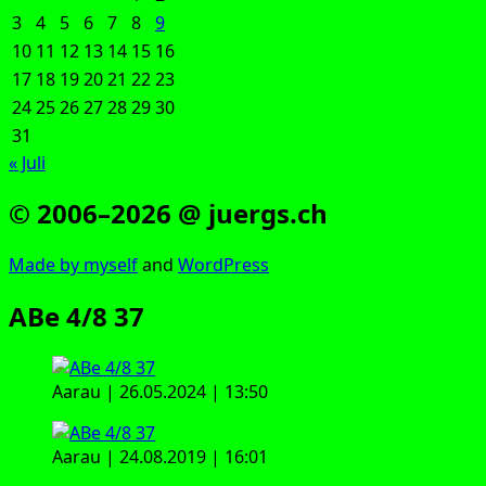
3
4
5
6
7
8
9
10
11
12
13
14
15
16
17
18
19
20
21
22
23
24
25
26
27
28
29
30
31
« Juli
© 2006–2026 @ juergs.ch
Made by mys­elf
and
Word­Press
ABe 4/8 37
Aar­au | 26.05.2024 | 13:50
Aar­au | 24.08.2019 | 16:01