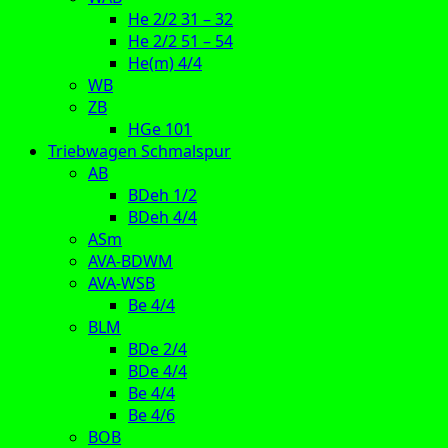
He 2/2 31 – 32
He 2/2 51 – 54
He(m) 4/4
WB
ZB
HGe 101
Triebwagen Schmalspur
AB
BDeh 1/2
BDeh 4/4
ASm
AVA-BDWM
AVA-WSB
Be 4/4
BLM
BDe 2/4
BDe 4/4
Be 4/4
Be 4/6
BOB