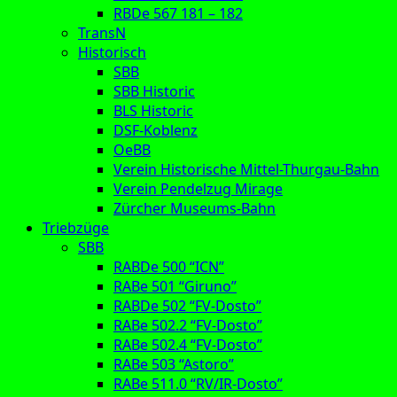
RBDe 567 181 – 182
TransN
Historisch
SBB
SBB Historic
BLS Historic
DSF-Koblenz
OeBB
Verein Historische Mittel-Thurgau-Bahn
Verein Pendelzug Mirage
Zürcher Museums-Bahn
Triebzüge
SBB
RABDe 500 “ICN”
RABe 501 “Giruno”
RABDe 502 “FV-Dosto”
RABe 502.2 “FV-Dosto”
RABe 502.4 “FV-Dosto”
RABe 503 “Astoro”
RABe 511.0 “RV/IR-Dosto”