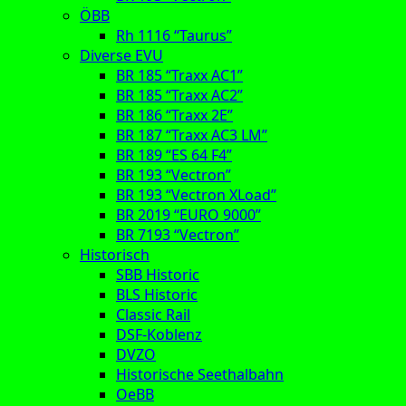
ÖBB
Rh 1116 “Taurus”
Diverse EVU
BR 185 “Traxx AC1”
BR 185 “Traxx AC2”
BR 186 “Traxx 2E”
BR 187 “Traxx AC3 LM”
BR 189 “ES 64 F4”
BR 193 “Vectron”
BR 193 “Vectron XLoad”
BR 2019 “EURO 9000”
BR 7193 “Vectron”
Historisch
SBB Historic
BLS Historic
Classic Rail
DSF-Koblenz
DVZO
Historische Seethalbahn
OeBB