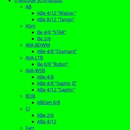
Triebzüge Schmalspur
AB
ABe 4/12 “Walzer”
ABe 8/12 “Tango”
ASm
Be 4/8 “STAR”
Be 2/6
AVA-BDWM
ABe 4/8 “Diamant”
AVA-LTB
Be 6/8 “Rubin”
AVA-WSB
ABe 4/8
ABe 4/8 “Saphir II”
ABe 4/12 “Saphir”
BOB
ABDeh 8/8
CJ
ABe 2/6
ABe 4/12
Fart