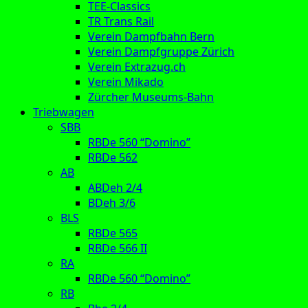
TEE-Classics
TR Trans Rail
Verein Dampfbahn Bern
Verein Dampfgruppe Zürich
Verein Extrazug.ch
Verein Mikado
Zürcher Museums-Bahn
Triebwagen
SBB
RBDe 560 “Domino”
RBDe 562
AB
ABDeh 2/4
BDeh 3/6
BLS
RBDe 565
RBDe 566 II
RA
RBDe 560 “Domino”
RB