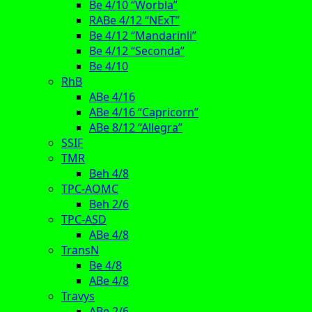
Be 4/10 “Worbla”
RABe 4/12 “NExT”
Be 4/12 “Mandarinli”
Be 4/12 “Seconda”
Be 4/10
RhB
ABe 4/16
ABe 4/16 “Capricorn”
ABe 8/12 “Allegra”
SSIF
TMR
Beh 4/8
TPC-AOMC
Beh 2/6
TPC-ASD
ABe 4/8
TransN
Be 4/8
ABe 4/8
Travys
ABe 2/6