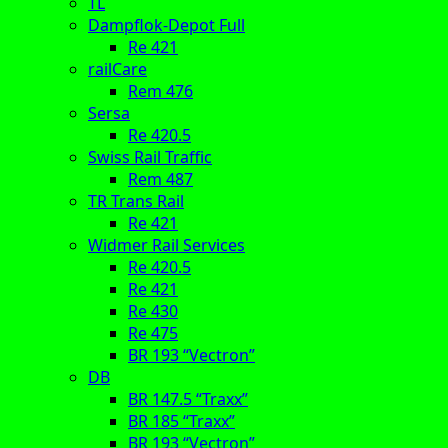
TL
Dampflok-Depot Full
Re 421
railCare
Rem 476
Sersa
Re 420.5
Swiss Rail Traffic
Rem 487
TR Trans Rail
Re 421
Widmer Rail Services
Re 420.5
Re 421
Re 430
Re 475
BR 193 “Vectron”
DB
BR 147.5 “Traxx”
BR 185 “Traxx”
BR 193 “Vectron”