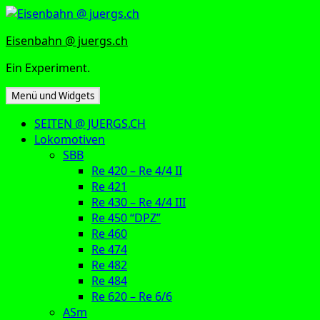
Zum
Inhalt
Eisenbahn @ juergs.ch
springen
Ein Experiment.
Menü und Widgets
SEITEN @ JUERGS.CH
Lokomotiven
SBB
Re 420 – Re 4/4 II
Re 421
Re 430 – Re 4/4 III
Re 450 “DPZ”
Re 460
Re 474
Re 482
Re 484
Re 620 – Re 6/6
ASm