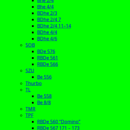
Bhe 2/4
Bhe 4/4
BDhe 2/3
BDhe 2/4 7
BDhe 2/4 11–14
BDhe 4/4
BDhe 4/6
SOB
BDe 576
RBDe 561
RBDe 566
SZU
Be 556
Thurbo
TL
Be 558
Be 8/8
TMR
TPF
RBDe 560 “Domino”
RBDe 567 171 – 173