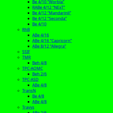
Be 4/10 “Worbla”
RABe 4/12 “NExT”
Be 4/12 “Mandarinli”
Be 4/12 “Seconda”
Be 4/10
RhB
ABe 4/16
ABe 4/16 “Capricorn”
ABe 8/12 “Allegra”
SSIF
TMR
Beh 4/8
TPC-AOMC
Beh 2/6
TPC-ASD
ABe 4/8
TransN
Be 4/8
ABe 4/8
Travys
ABe 2/6