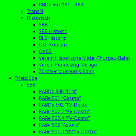
RBDe 567 181 – 182
TransN
Historisch
SBB
SBB Historic
BLS Historic
DSF-Koblenz
OeBB
Verein Historische Mittel-Thurgau-Bahn
Verein Pendelzug Mirage
Zürcher Museums-Bahn
Triebzüge
SBB
RABDe 500 “ICN”
RABe 501 “Giruno”
RABDe 502 “FV-Dosto”
RABe 502.2 “FV-Dosto”
RABe 502.4 “FV-Dosto”
RABe 503 “Astoro”
RABe 511.0 “RV/IR-Dosto”