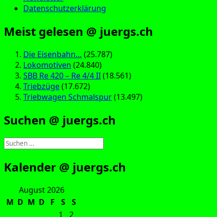
Datenschutzerklärung
Meist gelesen @ juergs.ch
Die Eisenbahn…
(25.787)
Lokomotiven
(24.840)
SBB Re 420 – Re 4/4 II
(18.561)
Triebzüge
(17.672)
Triebwagen Schmalspur
(13.497)
Suchen @ juergs.ch
Suchen
nach:
Kalender @ juergs.ch
August 2026
M
D
M
D
F
S
S
1
2