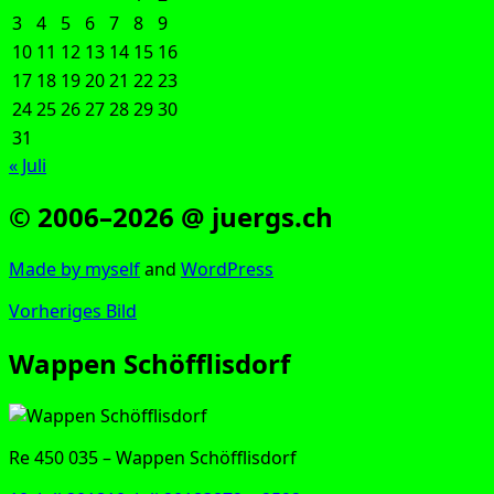
3
4
5
6
7
8
9
10
11
12
13
14
15
16
17
18
19
20
21
22
23
24
25
26
27
28
29
30
31
« Juli
© 2006–2026 @ juergs.ch
Made by mys­elf
and
Word­Press
Vorheriges Bild
Wappen Schöfflisdorf
Re 450 035 – Wap­pen Schöfflisdorf