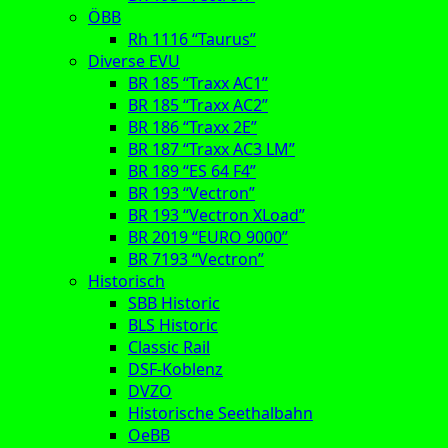
ÖBB
Rh 1116 “Taurus”
Diverse EVU
BR 185 “Traxx AC1”
BR 185 “Traxx AC2”
BR 186 “Traxx 2E”
BR 187 “Traxx AC3 LM”
BR 189 “ES 64 F4”
BR 193 “Vectron”
BR 193 “Vectron XLoad”
BR 2019 “EURO 9000”
BR 7193 “Vectron”
Historisch
SBB Historic
BLS Historic
Classic Rail
DSF-Koblenz
DVZO
Historische Seethalbahn
OeBB