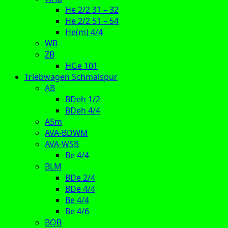
He 2/2 31 – 32
He 2/2 51 – 54
He(m) 4/4
WB
ZB
HGe 101
Triebwagen Schmalspur
AB
BDeh 1/2
BDeh 4/4
ASm
AVA-BDWM
AVA-WSB
Be 4/4
BLM
BDe 2/4
BDe 4/4
Be 4/4
Be 4/6
BOB