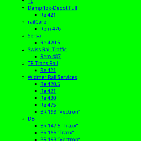
TL
Dampflok-Depot Full
Re 421
railCare
Rem 476
Sersa
Re 420.5
Swiss Rail Traffic
Rem 487
TR Trans Rail
Re 421
Widmer Rail Services
Re 420.5
Re 421
Re 430
Re 475
BR 193 “Vectron”
DB
BR 147.5 “Traxx”
BR 185 “Traxx”
BR 193 “Vectron”