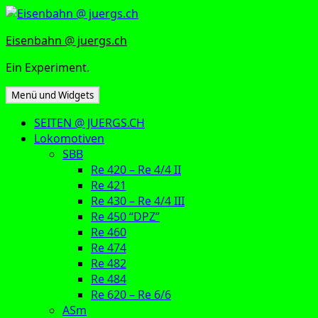
Zum
Inhalt
Eisenbahn @ juergs.ch
springen
Ein Experiment.
Menü und Widgets
SEITEN @ JUERGS.CH
Lokomotiven
SBB
Re 420 – Re 4/4 II
Re 421
Re 430 – Re 4/4 III
Re 450 “DPZ”
Re 460
Re 474
Re 482
Re 484
Re 620 – Re 6/6
ASm