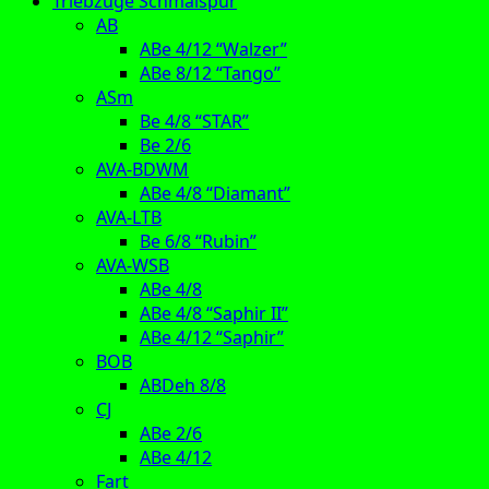
Triebzüge Schmalspur
AB
ABe 4/12 “Walzer”
ABe 8/12 “Tango”
ASm
Be 4/8 “STAR”
Be 2/6
AVA-BDWM
ABe 4/8 “Diamant”
AVA-LTB
Be 6/8 “Rubin”
AVA-WSB
ABe 4/8
ABe 4/8 “Saphir II”
ABe 4/12 “Saphir”
BOB
ABDeh 8/8
CJ
ABe 2/6
ABe 4/12
Fart