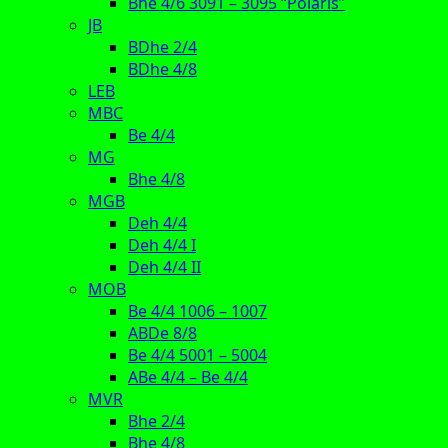
Bhe 4/6 3091 – 3095 “Polaris”
JB
BDhe 2/4
BDhe 4/8
LEB
MBC
Be 4/4
MG
Bhe 4/8
MGB
Deh 4/4
Deh 4/4 I
Deh 4/4 II
MOB
Be 4/4 1006 – 1007
ABDe 8/8
Be 4/4 5001 – 5004
ABe 4/4 – Be 4/4
MVR
Bhe 2/4
Bhe 4/8