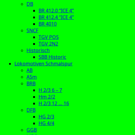
DB
BR 412.0 “ICE 4”
BR 412.4 “ICE 4”
BR 4010
SNCF
TGV POS
TGV 2N2
Historisch
SBB Historic
Lokomotiven Schmalspur
AB
ASm
BRB
H 2/3 6 – 7
Hm 2/2
H 2/3 12 … 16
DFB
HG 2/3
HG 4/4
GGB