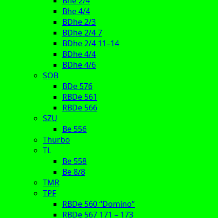
Bhe 2/4
Bhe 4/4
BDhe 2/3
BDhe 2/4 7
BDhe 2/4 11–14
BDhe 4/4
BDhe 4/6
SOB
BDe 576
RBDe 561
RBDe 566
SZU
Be 556
Thurbo
TL
Be 558
Be 8/8
TMR
TPF
RBDe 560 “Domino”
RBDe 567 171 – 173