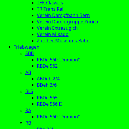
TEE-Classics
TR Trans Rail
Verein Dampfbahn Bern
Verein Dampfgruppe Zürich
Verein Extrazug.ch
Verein Mikado
Zürcher Museums-Bahn
Triebwagen
SBB
RBDe 560 “Domino”
RBDe 562
AB
ABDeh 2/4
BDeh 3/6
BLS
RBDe 565
RBDe 566 II
RA
RBDe 560 “Domino”
RB