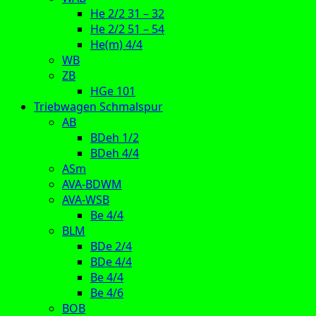
He 2/2 31 – 32
He 2/2 51 – 54
He(m) 4/4
WB
ZB
HGe 101
Triebwagen Schmalspur
AB
BDeh 1/2
BDeh 4/4
ASm
AVA-BDWM
AVA-WSB
Be 4/4
BLM
BDe 2/4
BDe 4/4
Be 4/4
Be 4/6
BOB