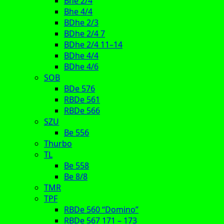
Bhe 2/4
Bhe 4/4
BDhe 2/3
BDhe 2/4 7
BDhe 2/4 11–14
BDhe 4/4
BDhe 4/6
SOB
BDe 576
RBDe 561
RBDe 566
SZU
Be 556
Thurbo
TL
Be 558
Be 8/8
TMR
TPF
RBDe 560 “Domino”
RBDe 567 171 – 173