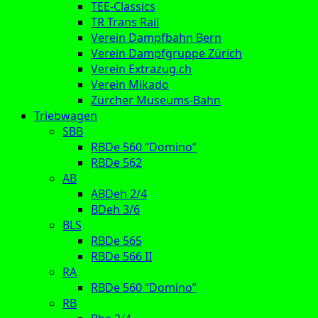
TEE-Classics
TR Trans Rail
Verein Dampfbahn Bern
Verein Dampfgruppe Zürich
Verein Extrazug.ch
Verein Mikado
Zürcher Museums-Bahn
Triebwagen
SBB
RBDe 560 “Domino”
RBDe 562
AB
ABDeh 2/4
BDeh 3/6
BLS
RBDe 565
RBDe 566 II
RA
RBDe 560 “Domino”
RB