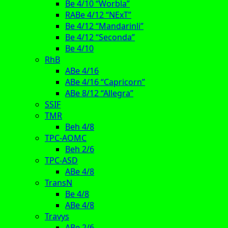
Be 4/10 “Worbla”
RABe 4/12 “NExT”
Be 4/12 “Mandarinli”
Be 4/12 “Seconda”
Be 4/10
RhB
ABe 4/16
ABe 4/16 “Capricorn”
ABe 8/12 “Allegra”
SSIF
TMR
Beh 4/8
TPC-AOMC
Beh 2/6
TPC-ASD
ABe 4/8
TransN
Be 4/8
ABe 4/8
Travys
ABe 2/6