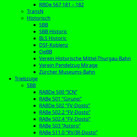
RBDe 567 181 – 182
TransN
Historisch
SBB
SBB Historic
BLS Historic
DSF-Koblenz
OeBB
Verein Historische Mittel-Thurgau-Bahn
Verein Pendelzug Mirage
Zürcher Museums-Bahn
Triebzüge
SBB
RABDe 500 “ICN”
RABe 501 “Giruno”
RABDe 502 “FV-Dosto”
RABe 502.2 “FV-Dosto”
RABe 502.4 “FV-Dosto”
RABe 503 “Astoro”
RABe 511.0 “RV/IR-Dosto”