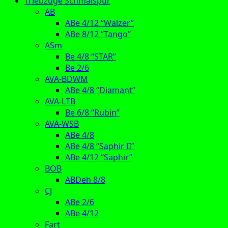
Triebzüge Schmalspur
AB
ABe 4/12 “Walzer”
ABe 8/12 “Tango”
ASm
Be 4/8 “STAR”
Be 2/6
AVA-BDWM
ABe 4/8 “Diamant”
AVA-LTB
Be 6/8 “Rubin”
AVA-WSB
ABe 4/8
ABe 4/8 “Saphir II”
ABe 4/12 “Saphir”
BOB
ABDeh 8/8
CJ
ABe 2/6
ABe 4/12
Fart