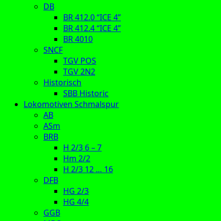
DB
BR 412.0 “ICE 4”
BR 412.4 “ICE 4”
BR 4010
SNCF
TGV POS
TGV 2N2
Historisch
SBB Historic
Lokomotiven Schmalspur
AB
ASm
BRB
H 2/3 6 – 7
Hm 2/2
H 2/3 12 … 16
DFB
HG 2/3
HG 4/4
GGB