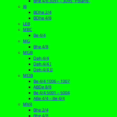
Bhe 4/6 3091 – 3095 “Polaris”
JB
BDhe 2/4
BDhe 4/8
LEB
MBC
Be 4/4
MG
Bhe 4/8
MGB
Deh 4/4
Deh 4/4 I
Deh 4/4 II
MOB
Be 4/4 1006 – 1007
ABDe 8/8
Be 4/4 5001 – 5004
ABe 4/4 – Be 4/4
MVR
Bhe 2/4
Bhe 4/8