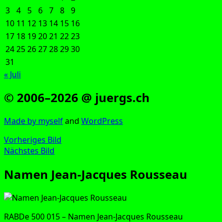
3
4
5
6
7
8
9
10
11
12
13
14
15
16
17
18
19
20
21
22
23
24
25
26
27
28
29
30
31
« Juli
© 2006–2026 @ juergs.ch
Made by mys­elf
and
Word­Press
Vorheriges Bild
Nächstes Bild
Namen Jean-Jacques Rousseau
RAB­De 500 015 – Namen Jean-Jac­ques Rousseau