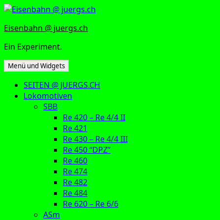
Zum
Inhalt
Eisenbahn @ juergs.ch
springen
Ein Experiment.
Menü und Widgets
SEITEN @ JUERGS.CH
Lokomotiven
SBB
Re 420 – Re 4/4 II
Re 421
Re 430 – Re 4/4 III
Re 450 “DPZ”
Re 460
Re 474
Re 482
Re 484
Re 620 – Re 6/6
ASm