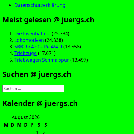
Datenschutzerklärung
Meist gelesen @ juergs.ch
Die Eisenbahn…
(25.784)
Lokomotiven
(24.838)
SBB Re 420 – Re 4/4 II
(18.558)
Triebzüge
(17.671)
Triebwagen Schmalspur
(13.497)
Suchen @ juergs.ch
Suchen
nach:
Kalender @ juergs.ch
August 2026
M
D
M
D
F
S
S
1
2