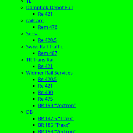
TL
Dampflok-Depot Full
Re 421
railCare
Rem 476
Sersa
Re 420.5
Swiss Rail Traffic
Rem 487
TR Trans Rail
Re 421
Widmer Rail Services
Re 420.5
Re 421
Re 430
Re 475
BR 193 “Vectron”
DB
BR 147.5 “Traxx”
BR 185 “Traxx”
BR 193 “Vectron”