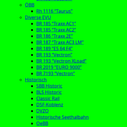
ÖBB
Rh 1116 “Taurus”
Diverse EVU
BR 185 “Traxx AC1”
BR 185 “Traxx AC2”
BR 186 “Traxx 2E”
BR 187 “Traxx AC3 LM”
BR 189 “ES 64 F4”
BR 193 “Vectron”
BR 193 “Vectron XLoad”
BR 2019 “EURO 9000”
BR 7193 “Vectron”
Historisch
SBB Historic
BLS Historic
Classic Rail
DSF-Koblenz
DVZO
Historische Seethalbahn
OeBB