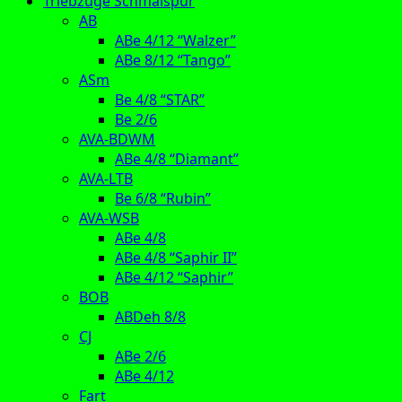
Triebzüge Schmalspur
AB
ABe 4/12 “Walzer”
ABe 8/12 “Tango”
ASm
Be 4/8 “STAR”
Be 2/6
AVA-BDWM
ABe 4/8 “Diamant”
AVA-LTB
Be 6/8 “Rubin”
AVA-WSB
ABe 4/8
ABe 4/8 “Saphir II”
ABe 4/12 “Saphir”
BOB
ABDeh 8/8
CJ
ABe 2/6
ABe 4/12
Fart