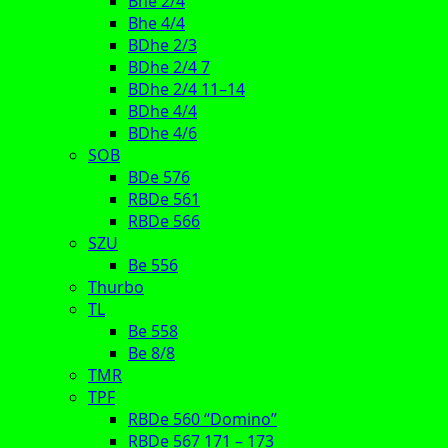
Bhe 2/4
Bhe 4/4
BDhe 2/3
BDhe 2/4 7
BDhe 2/4 11–14
BDhe 4/4
BDhe 4/6
SOB
BDe 576
RBDe 561
RBDe 566
SZU
Be 556
Thurbo
TL
Be 558
Be 8/8
TMR
TPF
RBDe 560 “Domino”
RBDe 567 171 – 173