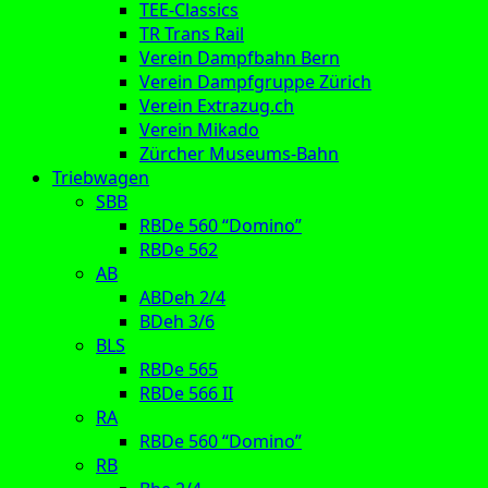
TEE-Classics
TR Trans Rail
Verein Dampfbahn Bern
Verein Dampfgruppe Zürich
Verein Extrazug.ch
Verein Mikado
Zürcher Museums-Bahn
Triebwagen
SBB
RBDe 560 “Domino”
RBDe 562
AB
ABDeh 2/4
BDeh 3/6
BLS
RBDe 565
RBDe 566 II
RA
RBDe 560 “Domino”
RB