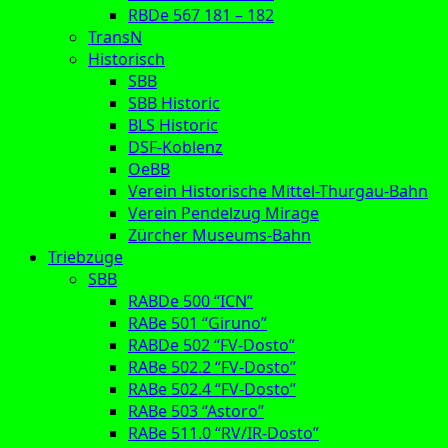
RBDe 567 181 – 182
TransN
Historisch
SBB
SBB Historic
BLS Historic
DSF-Koblenz
OeBB
Verein Historische Mittel-Thurgau-Bahn
Verein Pendelzug Mirage
Zürcher Museums-Bahn
Triebzüge
SBB
RABDe 500 “ICN”
RABe 501 “Giruno”
RABDe 502 “FV-Dosto”
RABe 502.2 “FV-Dosto”
RABe 502.4 “FV-Dosto”
RABe 503 “Astoro”
RABe 511.0 “RV/IR-Dosto”