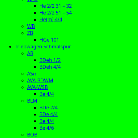
He 2/2 31 – 32
He 2/2 51 – 54
He(m) 4/4
WB
ZB
HGe 101
Triebwagen Schmalspur
AB
BDeh 1/2
BDeh 4/4
ASm
AVA-BDWM
AVA-WSB
Be 4/4
BLM
BDe 2/4
BDe 4/4
Be 4/4
Be 4/6
BOB