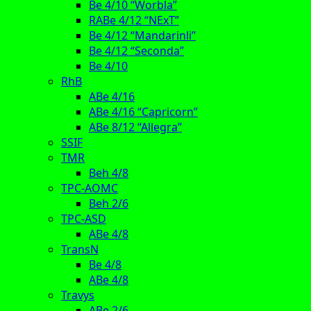
Be 4/10 “Worbla”
RABe 4/12 “NExT”
Be 4/12 “Mandarinli”
Be 4/12 “Seconda”
Be 4/10
RhB
ABe 4/16
ABe 4/16 “Capricorn”
ABe 8/12 “Allegra”
SSIF
TMR
Beh 4/8
TPC-AOMC
Beh 2/6
TPC-ASD
ABe 4/8
TransN
Be 4/8
ABe 4/8
Travys
ABe 2/6