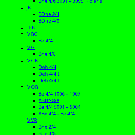
Bhe 4/6 3091 – 3095 “Polaris”
JB
BDhe 2/4
BDhe 4/8
LEB
MBC
Be 4/4
MG
Bhe 4/8
MGB
Deh 4/4
Deh 4/4 I
Deh 4/4 II
MOB
Be 4/4 1006 – 1007
ABDe 8/8
Be 4/4 5001 – 5004
ABe 4/4 – Be 4/4
MVR
Bhe 2/4
Bhe 4/8