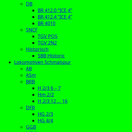
DB
BR 412.0 “ICE 4”
BR 412.4 “ICE 4”
BR 4010
SNCF
TGV POS
TGV 2N2
Historisch
SBB Historic
Lokomotiven Schmalspur
AB
ASm
BRB
H 2/3 6 – 7
Hm 2/2
H 2/3 12 … 16
DFB
HG 2/3
HG 4/4
GGB