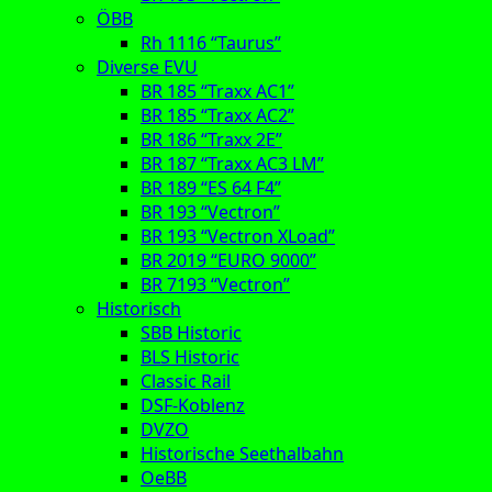
ÖBB
Rh 1116 “Taurus”
Diverse EVU
BR 185 “Traxx AC1”
BR 185 “Traxx AC2”
BR 186 “Traxx 2E”
BR 187 “Traxx AC3 LM”
BR 189 “ES 64 F4”
BR 193 “Vectron”
BR 193 “Vectron XLoad”
BR 2019 “EURO 9000”
BR 7193 “Vectron”
Historisch
SBB Historic
BLS Historic
Classic Rail
DSF-Koblenz
DVZO
Historische Seethalbahn
OeBB