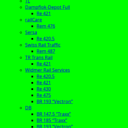
TL
Dampflok-Depot Full
Re 421
railCare
Rem 476
Sersa
Re 420.5
Swiss Rail Traffic
Rem 487
TR Trans Rail
Re 421
Widmer Rail Services
Re 420.5
Re 421
Re 430
Re 475
BR 193 “Vectron”
DB
BR 147.5 “Traxx”
BR 185 “Traxx”
BR 193 “Vectron”