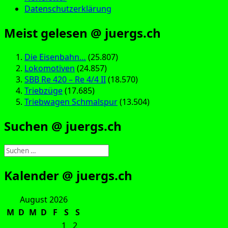
Datenschutzerklärung
Meist gelesen @ juergs.ch
Die Eisenbahn…
(25.807)
Lokomotiven
(24.857)
SBB Re 420 – Re 4/4 II
(18.570)
Triebzüge
(17.685)
Triebwagen Schmalspur
(13.504)
Suchen @ juergs.ch
Suchen
nach:
Kalender @ juergs.ch
August 2026
M
D
M
D
F
S
S
1
2