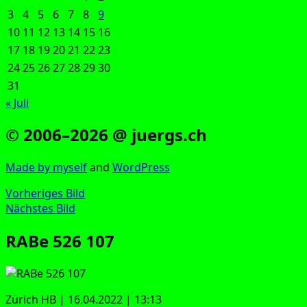
3
4
5
6
7
8
9
10
11
12
13
14
15
16
17
18
19
20
21
22
23
24
25
26
27
28
29
30
31
« Juli
© 2006–2026 @ juergs.ch
Made by mys­elf
and
Word­Press
Vorheriges Bild
Nächstes Bild
RABe 526 107
Zürich HB | 16.04.2022 | 13:13