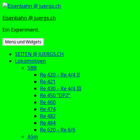
Zum
Inhalt
Eisenbahn @ juergs.ch
springen
Ein Experiment.
Menü und Widgets
SEITEN @ JUERGS.CH
Lokomotiven
SBB
Re 420 – Re 4/4 II
Re 421
Re 430 – Re 4/4 III
Re 450 “DPZ”
Re 460
Re 474
Re 482
Re 484
Re 620 – Re 6/6
ASm