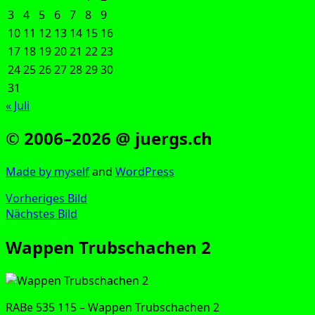
3
4
5
6
7
8
9
10
11
12
13
14
15
16
17
18
19
20
21
22
23
24
25
26
27
28
29
30
31
« Juli
© 2006–2026 @ juergs.ch
Made by mys­elf
and
Word­Press
Vorheriges Bild
Nächstes Bild
Wappen Trubschachen 2
RABe 535 115 – Wap­pen Trub­schach­en 2