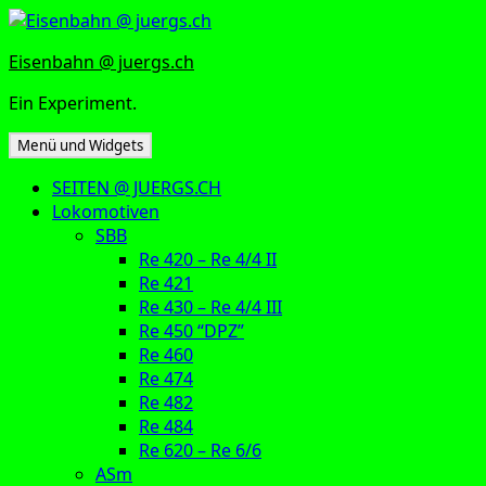
Zum
Inhalt
Eisenbahn @ juergs.ch
springen
Ein Experiment.
Menü und Widgets
SEITEN @ JUERGS.CH
Lokomotiven
SBB
Re 420 – Re 4/4 II
Re 421
Re 430 – Re 4/4 III
Re 450 “DPZ”
Re 460
Re 474
Re 482
Re 484
Re 620 – Re 6/6
ASm