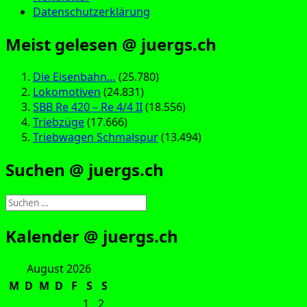
Datenschutzerklärung
Meist gelesen @ juergs.ch
Die Eisenbahn…
(25.780)
Lokomotiven
(24.831)
SBB Re 420 – Re 4/4 II
(18.556)
Triebzüge
(17.666)
Triebwagen Schmalspur
(13.494)
Suchen @ juergs.ch
Suchen
nach:
Kalender @ juergs.ch
August 2026
M
D
M
D
F
S
S
1
2