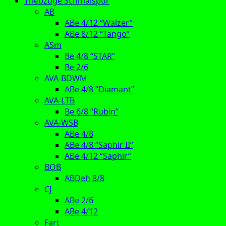
Triebzüge Schmalspur
AB
ABe 4/12 “Walzer”
ABe 8/12 “Tango”
ASm
Be 4/8 “STAR”
Be 2/6
AVA-BDWM
ABe 4/8 “Diamant”
AVA-LTB
Be 6/8 “Rubin”
AVA-WSB
ABe 4/8
ABe 4/8 “Saphir II”
ABe 4/12 “Saphir”
BOB
ABDeh 8/8
CJ
ABe 2/6
ABe 4/12
Fart