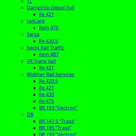
TL
Dampflok-Depot Full
Re 421
railCare
Rem 476
Sersa
Re 420.5
Swiss Rail Traffic
Rem 487
TR Trans Rail
Re 421
Widmer Rail Services
Re 420.5
Re 421
Re 430
Re 475
BR 193 “Vectron”
DB
BR 147.5 “Traxx”
BR 185 “Traxx”
BR 193 “Vectron”