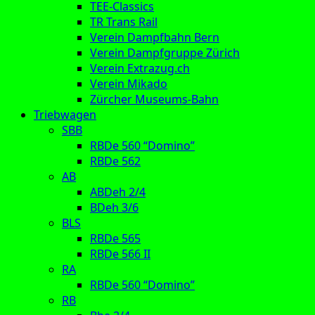
TEE-Classics
TR Trans Rail
Verein Dampfbahn Bern
Verein Dampfgruppe Zürich
Verein Extrazug.ch
Verein Mikado
Zürcher Museums-Bahn
Triebwagen
SBB
RBDe 560 “Domino”
RBDe 562
AB
ABDeh 2/4
BDeh 3/6
BLS
RBDe 565
RBDe 566 II
RA
RBDe 560 “Domino”
RB