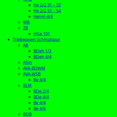
He 2/2 31 – 32
He 2/2 51 – 54
He(m) 4/4
WB
ZB
HGe 101
Triebwagen Schmalspur
AB
BDeh 1/2
BDeh 4/4
ASm
AVA-BDWM
AVA-WSB
Be 4/4
BLM
BDe 2/4
BDe 4/4
Be 4/4
Be 4/6
BOB