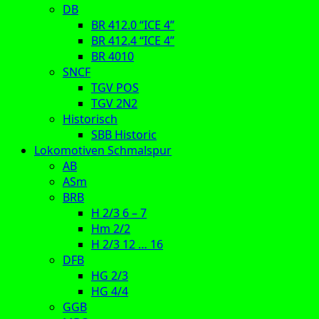
DB
BR 412.0 “ICE 4”
BR 412.4 “ICE 4”
BR 4010
SNCF
TGV POS
TGV 2N2
Historisch
SBB Historic
Lokomotiven Schmalspur
AB
ASm
BRB
H 2/3 6 – 7
Hm 2/2
H 2/3 12 … 16
DFB
HG 2/3
HG 4/4
GGB