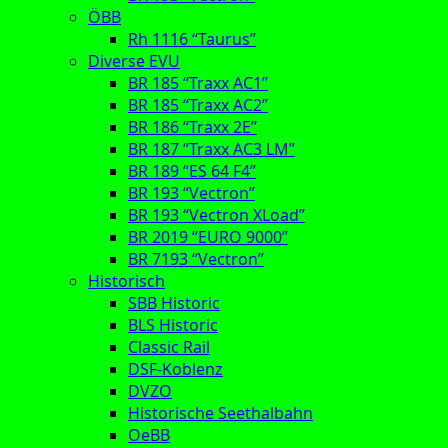
ÖBB
Rh 1116 “Taurus”
Diverse EVU
BR 185 “Traxx AC1”
BR 185 “Traxx AC2”
BR 186 “Traxx 2E”
BR 187 “Traxx AC3 LM”
BR 189 “ES 64 F4”
BR 193 “Vectron”
BR 193 “Vectron XLoad”
BR 2019 “EURO 9000”
BR 7193 “Vectron”
Historisch
SBB Historic
BLS Historic
Classic Rail
DSF-Koblenz
DVZO
Historische Seethalbahn
OeBB