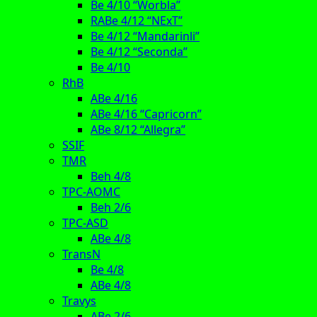
Be 4/10 “Worbla”
RABe 4/12 “NExT”
Be 4/12 “Mandarinli”
Be 4/12 “Seconda”
Be 4/10
RhB
ABe 4/16
ABe 4/16 “Capricorn”
ABe 8/12 “Allegra”
SSIF
TMR
Beh 4/8
TPC-AOMC
Beh 2/6
TPC-ASD
ABe 4/8
TransN
Be 4/8
ABe 4/8
Travys
ABe 2/6