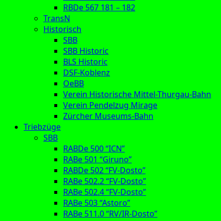
RBDe 567 181 – 182
TransN
Historisch
SBB
SBB Historic
BLS Historic
DSF-Koblenz
OeBB
Verein Historische Mittel-Thurgau-Bahn
Verein Pendelzug Mirage
Zürcher Museums-Bahn
Triebzüge
SBB
RABDe 500 “ICN”
RABe 501 “Giruno”
RABDe 502 “FV-Dosto”
RABe 502.2 “FV-Dosto”
RABe 502.4 “FV-Dosto”
RABe 503 “Astoro”
RABe 511.0 “RV/IR-Dosto”