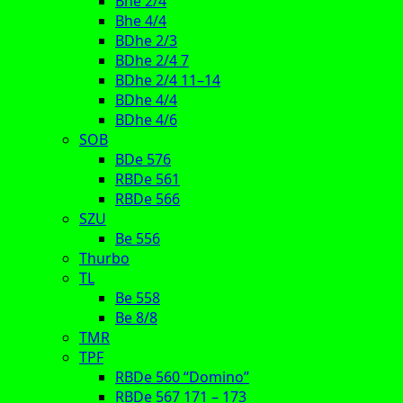
Bhe 2/4
Bhe 4/4
BDhe 2/3
BDhe 2/4 7
BDhe 2/4 11–14
BDhe 4/4
BDhe 4/6
SOB
BDe 576
RBDe 561
RBDe 566
SZU
Be 556
Thurbo
TL
Be 558
Be 8/8
TMR
TPF
RBDe 560 “Domino”
RBDe 567 171 – 173