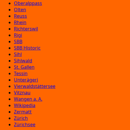
Oberalppass
Olten
Reuss
Rhein
Richterswil
Rigi
SBB
SBB Historic
Sihl
Sihlwald
St. Gallen
Tessin
Unterägeri
Vierwaldstättersee
Vitznau
Wangen a. A.
Wikipedia
Zermatt
Zürich
Zürichsee