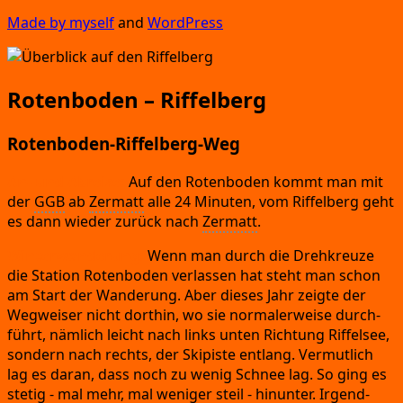
Made by mys­elf
and
Word­Press
Rotenboden – Riffelberg
Rotenboden-Riffelberg-Weg
An-
und Abrei­se:
Auf den Roten­bo­den kommt man mit
der
GGB
ab
Zer­matt
alle 24 Minu­ten,
vom Rif­fel­berg geht
es dann wie­der zurück nach
Zer­matt
.
Win­ter­wan­de­rung:
Wenn man durch die Dreh­kreu­ze
die Sta­ti­on Roten­bo­den ver­las­sen hat steht man schon
am Start der Wan­de­rung.
Aber die­ses Jahr zeig­te der
Weg­wei­ser nicht dort­hin,
wo sie nor­ma­ler­wei­se durch­
führt,
näm­lich leicht nach links unten Rich­tung Rif­fel­see,
son­dern nach rechts,
der Ski­pis­te ent­lang.
Ver­mut­lich
lag es dar­an,
dass noch zu wenig Schnee lag.
So ging es
ste­tig
- mal mehr,
mal weni­ger steil
- hin­un­ter.
Irgend­