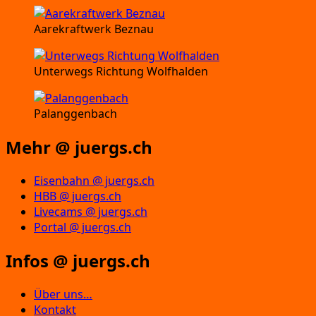
Aarekraftwerk Beznau
Unterwegs Richtung Wolfhalden
Palanggenbach
Mehr @ juergs.ch
Eisenbahn @ juergs.ch
HBB @ juergs.ch
Livecams @ juergs.ch
Portal @ juergs.ch
Infos @ juergs.ch
Über uns…
Kontakt