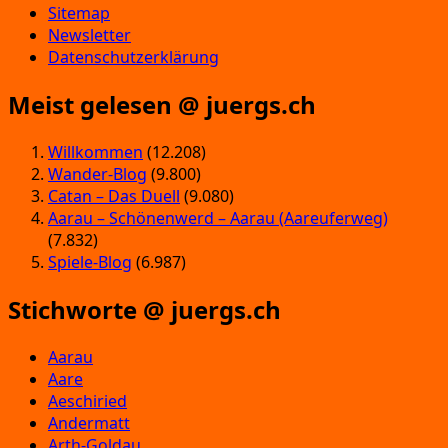
Sitemap
Newsletter
Datenschutzerklärung
Meist gelesen @ juergs.ch
Willkommen
(12.208)
Wander-Blog
(9.800)
Catan – Das Duell
(9.080)
Aarau – Schönenwerd – Aarau (Aareuferweg)
(7.832)
Spiele-Blog
(6.987)
Stichworte @ juergs.ch
Aarau
Aare
Aeschiried
Andermatt
Arth-Goldau