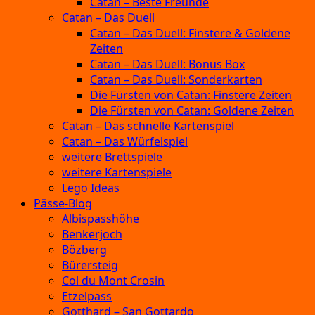
Catan – Beste Freunde
Catan – Das Duell
Catan – Das Duell: Finstere & Goldene
Zeiten
Catan – Das Duell: Bonus Box
Catan – Das Duell: Sonderkarten
Die Fürsten von Catan: Finstere Zeiten
Die Fürsten von Catan: Goldene Zeiten
Catan – Das schnelle Kartenspiel
Catan – Das Würfelspiel
weitere Brettspiele
weitere Kartenspiele
Lego Ideas
Pässe-Blog
Albispasshöhe
Benkerjoch
Bözberg
Bürersteig
Col du Mont Crosin
Etzelpass
Gotthard – San Gottardo