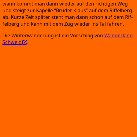
wann kommt man dann wie­der auf den rich­ti­gen Weg
und steigt zur Kapel­le
“Bru­der Klaus”
auf dem Rif­fel­berg
ab.
Kur­ze Zeit spä­ter steht man dann schon auf dem Rif­
fel­berg und kann mit dem Zug wie­der ins Tal fahren.
Die Win­ter­wan­de­rung ist ein Vor­schlag von
Wan­der­land
Schweiz
.