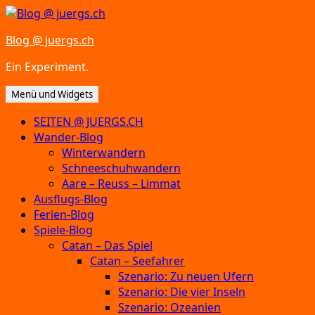
Zum
Inhalt
Blog @ juergs.ch
springen
Ein Experiment.
Menü und Widgets
SEITEN @ JUERGS.CH
Wander-Blog
Winterwandern
Schneeschuhwandern
Aare – Reuss – Limmat
Ausflugs-Blog
Ferien-Blog
Spiele-Blog
Catan – Das Spiel
Catan – Seefahrer
Szenario: Zu neuen Ufern
Szenario: Die vier Inseln
Szenario: Ozeanien