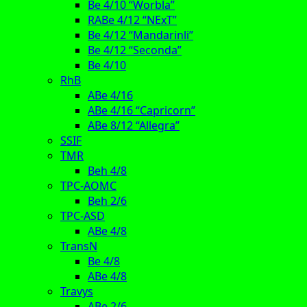
Be 4/10 “Worbla”
RABe 4/12 “NExT”
Be 4/12 “Mandarinli”
Be 4/12 “Seconda”
Be 4/10
RhB
ABe 4/16
ABe 4/16 “Capricorn”
ABe 8/12 “Allegra”
SSIF
TMR
Beh 4/8
TPC-AOMC
Beh 2/6
TPC-ASD
ABe 4/8
TransN
Be 4/8
ABe 4/8
Travys
ABe 2/6