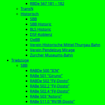
RBDe 567 181 – 182
TransN
Historisch
SBB
SBB Historic
BLS Historic
DSF-Koblenz
OeBB
Verein Historische Mittel-Thurgau-Bahn
Verein Pendelzug Mirage
Zürcher Museums-Bahn
Triebzüge
SBB
RABDe 500 “ICN”
RABe 501 “Giruno”
RABDe 502 “FV-Dosto”
RABe 502.2 “FV-Dosto”
RABe 502.4 “FV-Dosto”
RABe 503 “Astoro”
RABe 511.0 “RV/IR-Dosto”