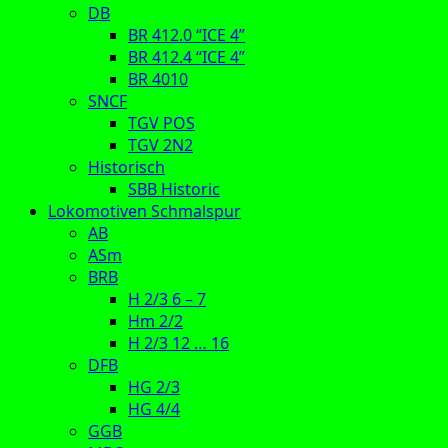
DB
BR 412.0 “ICE 4”
BR 412.4 “ICE 4”
BR 4010
SNCF
TGV POS
TGV 2N2
Historisch
SBB Historic
Lokomotiven Schmalspur
AB
ASm
BRB
H 2/3 6 – 7
Hm 2/2
H 2/3 12 … 16
DFB
HG 2/3
HG 4/4
GGB