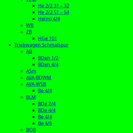
He 2/2 31 – 32
He 2/2 51 – 54
He(m) 4/4
WB
ZB
HGe 101
Triebwagen Schmalspur
AB
BDeh 1/2
BDeh 4/4
ASm
AVA-BDWM
AVA-WSB
Be 4/4
BLM
BDe 2/4
BDe 4/4
Be 4/4
Be 4/6
BOB