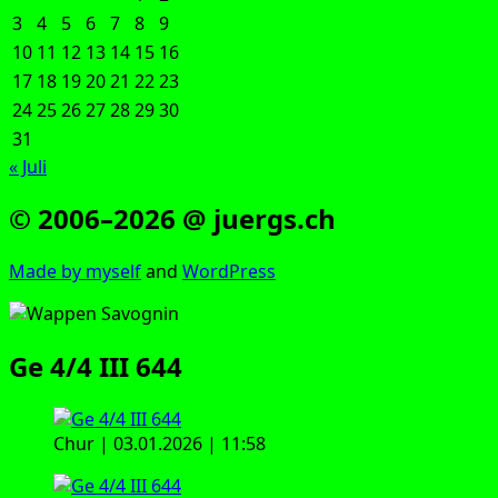
3
4
5
6
7
8
9
10
11
12
13
14
15
16
17
18
19
20
21
22
23
24
25
26
27
28
29
30
31
« Juli
© 2006–2026 @ juergs.ch
Made by mys­elf
and
Word­Press
Ge 4/4 III 644
Chur | 03.01.2026 | 11:58