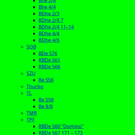
Bhe 2/4
Bhe 4/4
BDhe 2/3
BDhe 2/4 7
BDhe 2/4 11–14
BDhe 4/4
BDhe 4/6
SOB
BDe 576
RBDe 561
RBDe 566
SZU
Be 556
Thurbo
TL
Be 558
Be 8/8
TMR
TPF
RBDe 560 “Domino”
RBDe 567 171 – 173