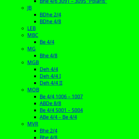
Bhe 4/6 3091 – 3095 “Polaris”
JB
BDhe 2/4
BDhe 4/8
LEB
MBC
Be 4/4
MG
Bhe 4/8
MGB
Deh 4/4
Deh 4/4 I
Deh 4/4 II
MOB
Be 4/4 1006 – 1007
ABDe 8/8
Be 4/4 5001 – 5004
ABe 4/4 – Be 4/4
MVR
Bhe 2/4
Bhe 4/8