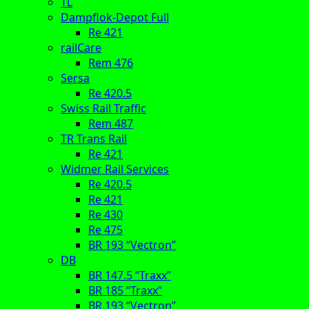
TL
Dampflok-Depot Full
Re 421
railCare
Rem 476
Sersa
Re 420.5
Swiss Rail Traffic
Rem 487
TR Trans Rail
Re 421
Widmer Rail Services
Re 420.5
Re 421
Re 430
Re 475
BR 193 “Vectron”
DB
BR 147.5 “Traxx”
BR 185 “Traxx”
BR 193 “Vectron”