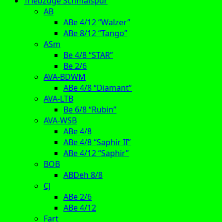
Triebzüge Schmalspur
AB
ABe 4/12 “Walzer”
ABe 8/12 “Tango”
ASm
Be 4/8 “STAR”
Be 2/6
AVA-BDWM
ABe 4/8 “Diamant”
AVA-LTB
Be 6/8 “Rubin”
AVA-WSB
ABe 4/8
ABe 4/8 “Saphir II”
ABe 4/12 “Saphir”
BOB
ABDeh 8/8
CJ
ABe 2/6
ABe 4/12
Fart