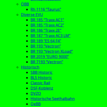
ÖBB
Rh 1116 “Taurus”
Diverse EVU
BR 185 “Traxx AC1”
BR 185 “Traxx AC2”
BR 186 “Traxx 2E”
BR 187 “Traxx AC3 LM”
BR 189 “ES 64 F4”
BR 193 “Vectron”
BR 193 “Vectron XLoad”
BR 2019 “EURO 9000”
BR 7193 “Vectron”
Historisch
SBB Historic
BLS Historic
Classic Rail
DSF-Koblenz
DVZO
Historische Seethalbahn
OeBB