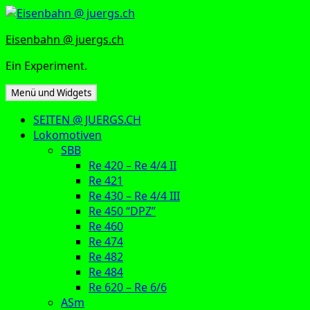
Zum
Inhalt
Eisenbahn @ juergs.ch
springen
Ein Experiment.
Menü und Widgets
SEITEN @ JUERGS.CH
Lokomotiven
SBB
Re 420 – Re 4/4 II
Re 421
Re 430 – Re 4/4 III
Re 450 “DPZ”
Re 460
Re 474
Re 482
Re 484
Re 620 – Re 6/6
ASm