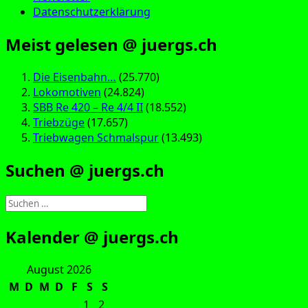
Datenschutzerklärung
Meist gelesen @ juergs.ch
Die Eisenbahn…
(25.770)
Lokomotiven
(24.824)
SBB Re 420 – Re 4/4 II
(18.552)
Triebzüge
(17.657)
Triebwagen Schmalspur
(13.493)
Suchen @ juergs.ch
Suchen
nach:
Kalender @ juergs.ch
August 2026
M
D
M
D
F
S
S
1
2