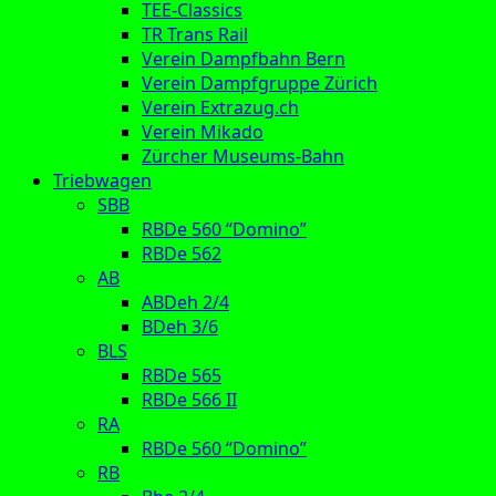
TEE-Classics
TR Trans Rail
Verein Dampfbahn Bern
Verein Dampfgruppe Zürich
Verein Extrazug.ch
Verein Mikado
Zürcher Museums-Bahn
Triebwagen
SBB
RBDe 560 “Domino”
RBDe 562
AB
ABDeh 2/4
BDeh 3/6
BLS
RBDe 565
RBDe 566 II
RA
RBDe 560 “Domino”
RB