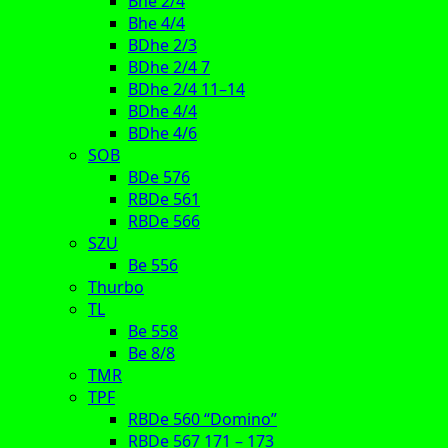
Bhe 2/4
Bhe 4/4
BDhe 2/3
BDhe 2/4 7
BDhe 2/4 11–14
BDhe 4/4
BDhe 4/6
SOB
BDe 576
RBDe 561
RBDe 566
SZU
Be 556
Thurbo
TL
Be 558
Be 8/8
TMR
TPF
RBDe 560 “Domino”
RBDe 567 171 – 173