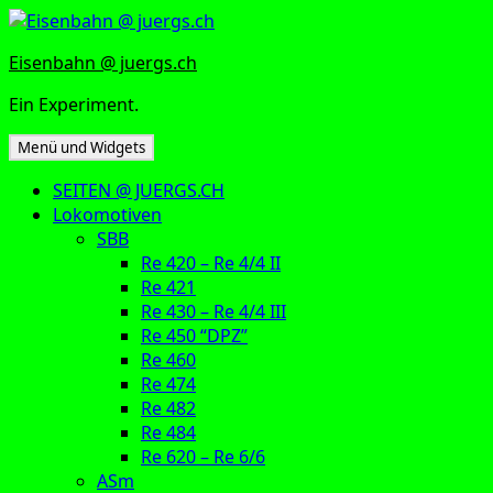
Zum
Inhalt
Eisenbahn @ juergs.ch
springen
Ein Experiment.
Menü und Widgets
SEITEN @ JUERGS.CH
Lokomotiven
SBB
Re 420 – Re 4/4 II
Re 421
Re 430 – Re 4/4 III
Re 450 “DPZ”
Re 460
Re 474
Re 482
Re 484
Re 620 – Re 6/6
ASm