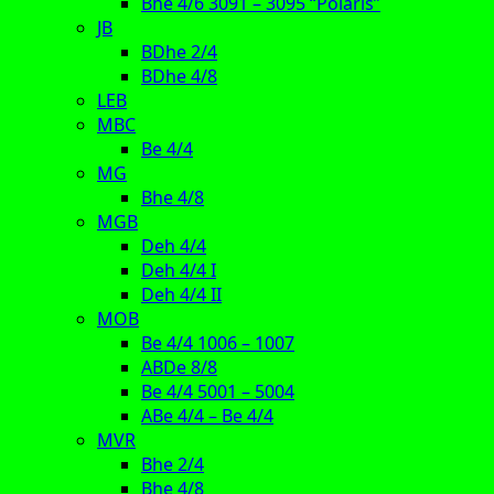
Bhe 4/6 3091 – 3095 “Polaris”
JB
BDhe 2/4
BDhe 4/8
LEB
MBC
Be 4/4
MG
Bhe 4/8
MGB
Deh 4/4
Deh 4/4 I
Deh 4/4 II
MOB
Be 4/4 1006 – 1007
ABDe 8/8
Be 4/4 5001 – 5004
ABe 4/4 – Be 4/4
MVR
Bhe 2/4
Bhe 4/8