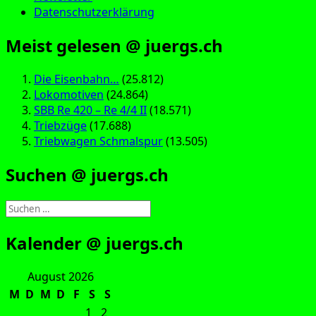
Datenschutzerklärung
Meist gelesen @ juergs.ch
Die Eisenbahn…
(25.812)
Lokomotiven
(24.864)
SBB Re 420 – Re 4/4 II
(18.571)
Triebzüge
(17.688)
Triebwagen Schmalspur
(13.505)
Suchen @ juergs.ch
Suchen
nach:
Kalender @ juergs.ch
August 2026
M
D
M
D
F
S
S
1
2