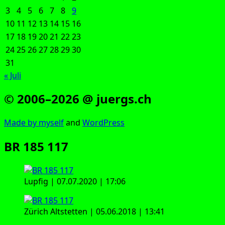
3
4
5
6
7
8
9
10
11
12
13
14
15
16
17
18
19
20
21
22
23
24
25
26
27
28
29
30
31
« Juli
© 2006–2026 @ juergs.ch
Made by mys­elf
and
Word­Press
BR 185 117
Lup­f­ig | 07.07.2020 | 17:06
Zürich Alt­stet­ten | 05.06.2018 | 13:41