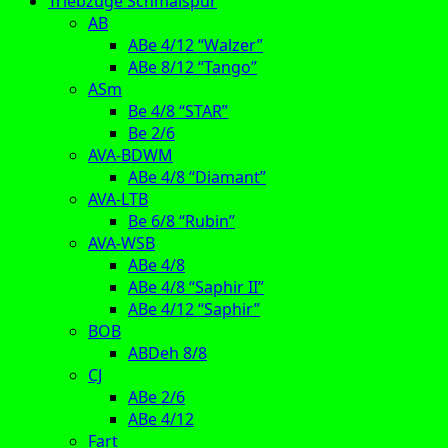
Triebzüge Schmalspur
AB
ABe 4/12 “Walzer”
ABe 8/12 “Tango”
ASm
Be 4/8 “STAR”
Be 2/6
AVA-BDWM
ABe 4/8 “Diamant”
AVA-LTB
Be 6/8 “Rubin”
AVA-WSB
ABe 4/8
ABe 4/8 “Saphir II”
ABe 4/12 “Saphir”
BOB
ABDeh 8/8
CJ
ABe 2/6
ABe 4/12
Fart