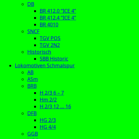
DB
BR 412.0 “ICE 4”
BR 412.4 “ICE 4”
BR 4010
SNCF
TGV POS
TGV 2N2
Historisch
SBB Historic
Lokomotiven Schmalspur
AB
ASm
BRB
H 2/3 6 – 7
Hm 2/2
H 2/3 12 … 16
DFB
HG 2/3
HG 4/4
GGB