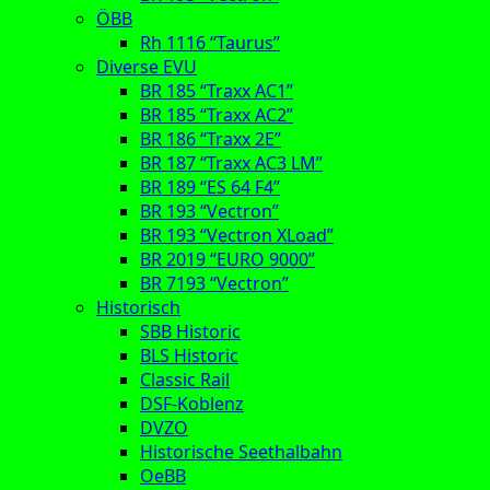
ÖBB
Rh 1116 “Taurus”
Diverse EVU
BR 185 “Traxx AC1”
BR 185 “Traxx AC2”
BR 186 “Traxx 2E”
BR 187 “Traxx AC3 LM”
BR 189 “ES 64 F4”
BR 193 “Vectron”
BR 193 “Vectron XLoad”
BR 2019 “EURO 9000”
BR 7193 “Vectron”
Historisch
SBB Historic
BLS Historic
Classic Rail
DSF-Koblenz
DVZO
Historische Seethalbahn
OeBB