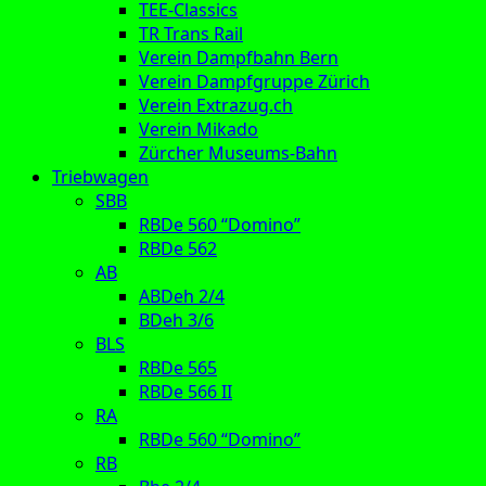
TEE-Classics
TR Trans Rail
Verein Dampfbahn Bern
Verein Dampfgruppe Zürich
Verein Extrazug.ch
Verein Mikado
Zürcher Museums-Bahn
Triebwagen
SBB
RBDe 560 “Domino”
RBDe 562
AB
ABDeh 2/4
BDeh 3/6
BLS
RBDe 565
RBDe 566 II
RA
RBDe 560 “Domino”
RB