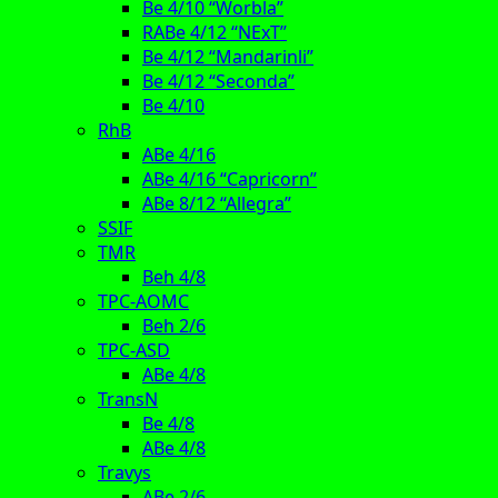
Be 4/10 “Worbla”
RABe 4/12 “NExT”
Be 4/12 “Mandarinli”
Be 4/12 “Seconda”
Be 4/10
RhB
ABe 4/16
ABe 4/16 “Capricorn”
ABe 8/12 “Allegra”
SSIF
TMR
Beh 4/8
TPC-AOMC
Beh 2/6
TPC-ASD
ABe 4/8
TransN
Be 4/8
ABe 4/8
Travys
ABe 2/6