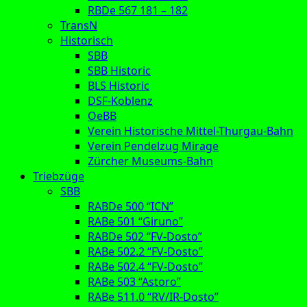
RBDe 567 181 – 182
TransN
Historisch
SBB
SBB Historic
BLS Historic
DSF-Koblenz
OeBB
Verein Historische Mittel-Thurgau-Bahn
Verein Pendelzug Mirage
Zürcher Museums-Bahn
Triebzüge
SBB
RABDe 500 “ICN”
RABe 501 “Giruno”
RABDe 502 “FV-Dosto”
RABe 502.2 “FV-Dosto”
RABe 502.4 “FV-Dosto”
RABe 503 “Astoro”
RABe 511.0 “RV/IR-Dosto”