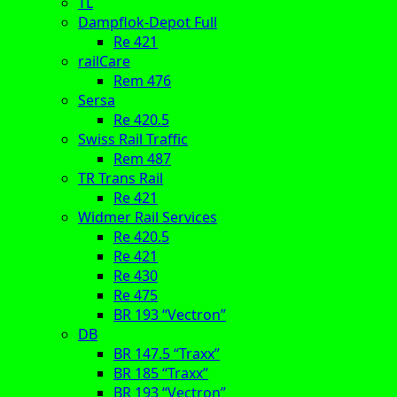
TL
Dampflok-Depot Full
Re 421
railCare
Rem 476
Sersa
Re 420.5
Swiss Rail Traffic
Rem 487
TR Trans Rail
Re 421
Widmer Rail Services
Re 420.5
Re 421
Re 430
Re 475
BR 193 “Vectron”
DB
BR 147.5 “Traxx”
BR 185 “Traxx”
BR 193 “Vectron”