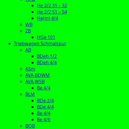
He 2/2 31 – 32
He 2/2 51 – 54
He(m) 4/4
WB
ZB
HGe 101
Triebwagen Schmalspur
AB
BDeh 1/2
BDeh 4/4
ASm
AVA-BDWM
AVA-WSB
Be 4/4
BLM
BDe 2/4
BDe 4/4
Be 4/4
Be 4/6
BOB