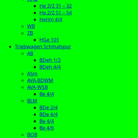
He 2/2 31 – 32
He 2/2 51 – 54
He(m) 4/4
WB
ZB
HGe 101
Triebwagen Schmalspur
AB
BDeh 1/2
BDeh 4/4
ASm
AVA-BDWM
AVA-WSB
Be 4/4
BLM
BDe 2/4
BDe 4/4
Be 4/4
Be 4/6
BOB