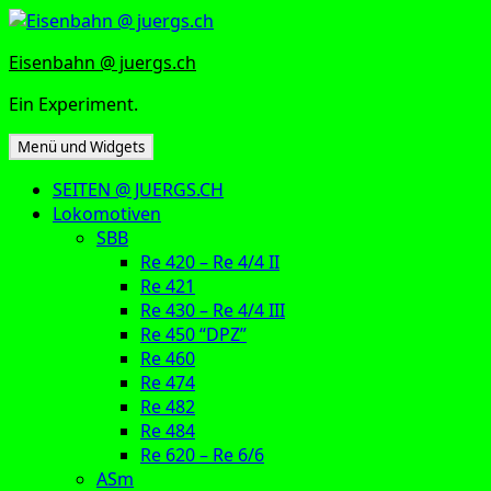
Zum
Inhalt
Eisenbahn @ juergs.ch
springen
Ein Experiment.
Menü und Widgets
SEITEN @ JUERGS.CH
Lokomotiven
SBB
Re 420 – Re 4/4 II
Re 421
Re 430 – Re 4/4 III
Re 450 “DPZ”
Re 460
Re 474
Re 482
Re 484
Re 620 – Re 6/6
ASm