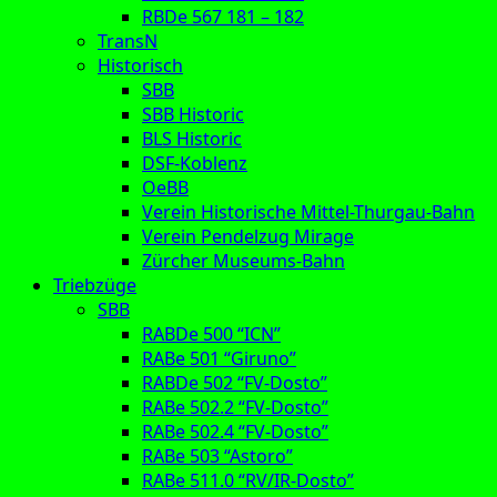
RBDe 567 181 – 182
TransN
Historisch
SBB
SBB Historic
BLS Historic
DSF-Koblenz
OeBB
Verein Historische Mittel-Thurgau-Bahn
Verein Pendelzug Mirage
Zürcher Museums-Bahn
Triebzüge
SBB
RABDe 500 “ICN”
RABe 501 “Giruno”
RABDe 502 “FV-Dosto”
RABe 502.2 “FV-Dosto”
RABe 502.4 “FV-Dosto”
RABe 503 “Astoro”
RABe 511.0 “RV/IR-Dosto”