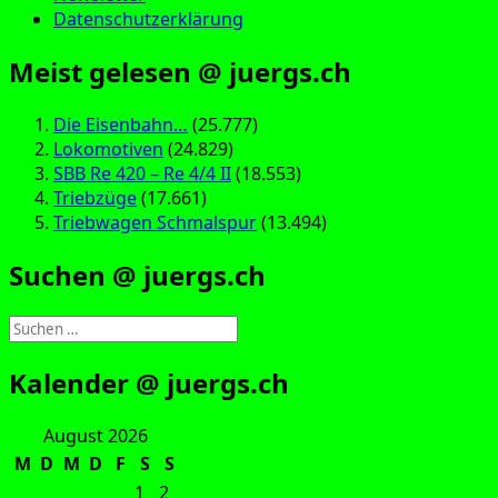
Datenschutzerklärung
Meist gelesen @ juergs.ch
Die Eisenbahn…
(25.777)
Lokomotiven
(24.829)
SBB Re 420 – Re 4/4 II
(18.553)
Triebzüge
(17.661)
Triebwagen Schmalspur
(13.494)
Suchen @ juergs.ch
Suchen
nach:
Kalender @ juergs.ch
August 2026
M
D
M
D
F
S
S
1
2