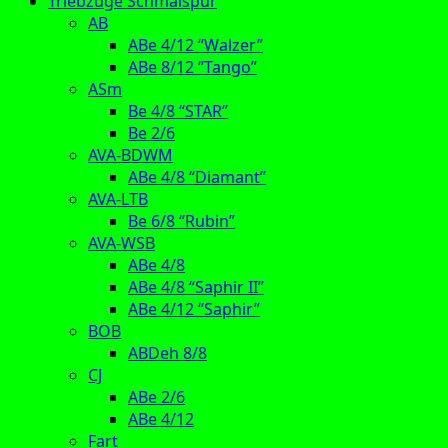
Triebzüge Schmalspur
AB
ABe 4/12 “Walzer”
ABe 8/12 “Tango”
ASm
Be 4/8 “STAR”
Be 2/6
AVA-BDWM
ABe 4/8 “Diamant”
AVA-LTB
Be 6/8 “Rubin”
AVA-WSB
ABe 4/8
ABe 4/8 “Saphir II”
ABe 4/12 “Saphir”
BOB
ABDeh 8/8
CJ
ABe 2/6
ABe 4/12
Fart