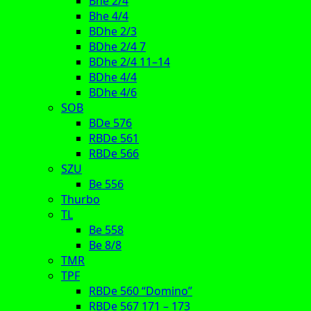
Bhe 2/4
Bhe 4/4
BDhe 2/3
BDhe 2/4 7
BDhe 2/4 11–14
BDhe 4/4
BDhe 4/6
SOB
BDe 576
RBDe 561
RBDe 566
SZU
Be 556
Thurbo
TL
Be 558
Be 8/8
TMR
TPF
RBDe 560 “Domino”
RBDe 567 171 – 173