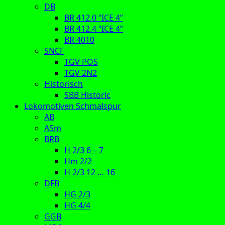
DB
BR 412.0 “ICE 4”
BR 412.4 “ICE 4”
BR 4010
SNCF
TGV POS
TGV 2N2
Historisch
SBB Historic
Lokomotiven Schmalspur
AB
ASm
BRB
H 2/3 6 – 7
Hm 2/2
H 2/3 12 … 16
DFB
HG 2/3
HG 4/4
GGB