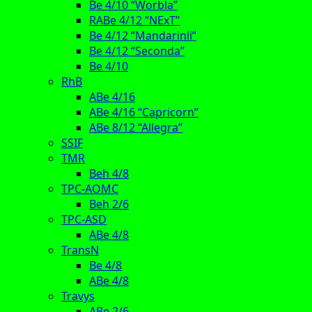
Be 4/10 “Worbla”
RABe 4/12 “NExT”
Be 4/12 “Mandarinli”
Be 4/12 “Seconda”
Be 4/10
RhB
ABe 4/16
ABe 4/16 “Capricorn”
ABe 8/12 “Allegra”
SSIF
TMR
Beh 4/8
TPC-AOMC
Beh 2/6
TPC-ASD
ABe 4/8
TransN
Be 4/8
ABe 4/8
Travys
ABe 2/6