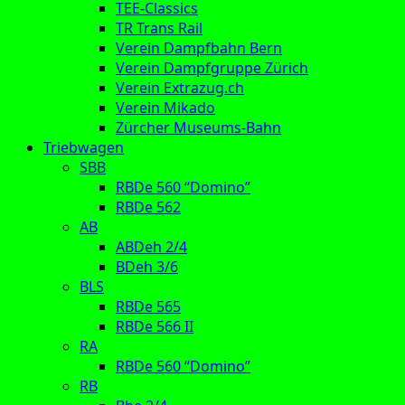
TEE-Classics
TR Trans Rail
Verein Dampfbahn Bern
Verein Dampfgruppe Zürich
Verein Extrazug.ch
Verein Mikado
Zürcher Museums-Bahn
Triebwagen
SBB
RBDe 560 “Domino”
RBDe 562
AB
ABDeh 2/4
BDeh 3/6
BLS
RBDe 565
RBDe 566 II
RA
RBDe 560 “Domino”
RB