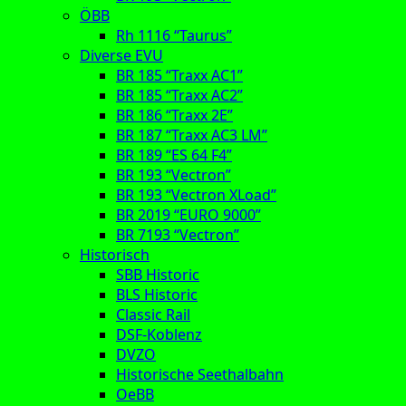
ÖBB
Rh 1116 “Taurus”
Diverse EVU
BR 185 “Traxx AC1”
BR 185 “Traxx AC2”
BR 186 “Traxx 2E”
BR 187 “Traxx AC3 LM”
BR 189 “ES 64 F4”
BR 193 “Vectron”
BR 193 “Vectron XLoad”
BR 2019 “EURO 9000”
BR 7193 “Vectron”
Historisch
SBB Historic
BLS Historic
Classic Rail
DSF-Koblenz
DVZO
Historische Seethalbahn
OeBB