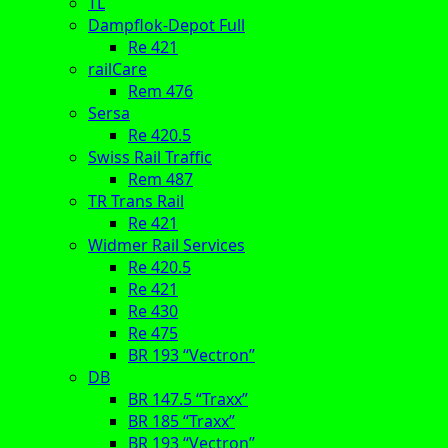
TL
Dampflok-Depot Full
Re 421
railCare
Rem 476
Sersa
Re 420.5
Swiss Rail Traffic
Rem 487
TR Trans Rail
Re 421
Widmer Rail Services
Re 420.5
Re 421
Re 430
Re 475
BR 193 “Vectron”
DB
BR 147.5 “Traxx”
BR 185 “Traxx”
BR 193 “Vectron”