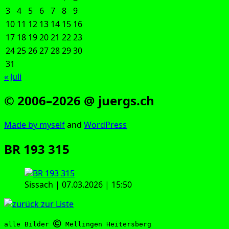
3
4
5
6
7
8
9
10
11
12
13
14
15
16
17
18
19
20
21
22
23
24
25
26
27
28
29
30
31
« Juli
© 2006–2026 @ juergs.ch
Made by mys­elf
and
Word­Press
BR 193 315
Siss­ach | 07.03.2026 | 15:50
alle Bilder 
 Mellingen Heitersberg